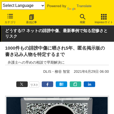
Powered by
Translate
INTERNET Watch
トピック
セキュリティ
その他
カテゴリ
過去記事
検索
Impressサイト
どうする!? ネットの誹謗中傷、最新事例で知る悲惨さと
リスク
1000件もの誹謗中傷に晒され5年、匿名掲示板の
書き込み人物を特定するまで
弁護士への早めの相談で早期解決に
DLIS・柳谷 智宣
2021年6月29日 06:00
リスト