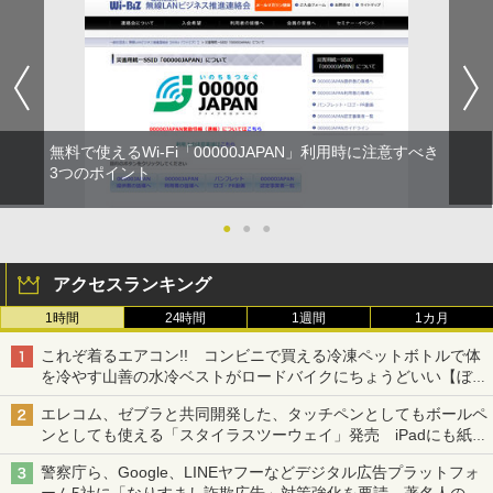
無料で使えるWi-Fi「00000JAPAN」利用時に注意すべき
3つのポイント
●
●
●
アクセスランキング
1時間
24時間
1週間
1カ月
これぞ着るエアコン!! コンビニで買える冷凍ペットボトルで体
を冷やす山善の水冷ベストがロードバイクにちょうどいい【ぼっ
ち・ざ・ろーど！その14】【空いた時間でなにしてる？】
エレコム、ゼブラと共同開発した、タッチペンとしてもボールペ
ンとしても使える「スタイラスツーウェイ」発売 iPadにも紙に
も、持ち替えずに書き込める
警察庁ら、Google、LINEヤフーなどデジタル広告プラットフォ
ーム5社に「なりすまし詐欺広告」対策強化を要請 著名人の写