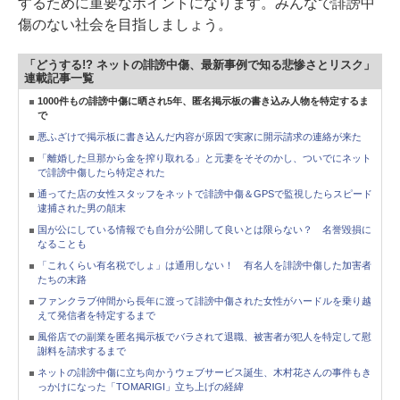
するために重要なポイントになります。みんなで誹謗中
傷のない社会を目指しましょう。
「どうする!? ネットの誹謗中傷、最新事例で知る悲惨さとリスク」
連載記事一覧
1000件もの誹謗中傷に晒され5年、匿名掲示板の書き込み人物を特定するま
で
悪ふざけで掲示板に書き込んだ内容が原因で実家に開示請求の連絡が来た
「離婚した旦那から金を搾り取れる」と元妻をそそのかし、ついでにネット
で誹謗中傷したら特定された
通ってた店の女性スタッフをネットで誹謗中傷＆GPSで監視したらスピード
逮捕された男の顛末
国が公にしている情報でも自分が公開して良いとは限らない？ 名誉毀損に
なることも
「これくらい有名税でしょ」は通用しない！ 有名人を誹謗中傷した加害者
たちの末路
ファンクラブ仲間から長年に渡って誹謗中傷された女性がハードルを乗り越
えて発信者を特定するまで
風俗店での副業を匿名掲示板でバラされて退職、被害者が犯人を特定して慰
謝料を請求するまで
ネットの誹謗中傷に立ち向かうウェブサービス誕生、木村花さんの事件もき
っかけになった「TOMARIGI」立ち上げの経緯