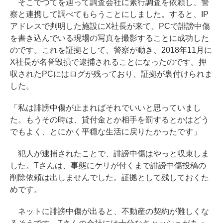
そこでつてを辿って調査会社に素行調査を依頼し、警
察と連携して調べてもらうことにしました。すると、IP
アドレスで判明した施設にX社長が来て、PCで誹謗中傷
を書き込んでいる現場の写真を撮影することに成功した
のです。これを証拠として、警察が動き、2018年11月に
X社長が名誉毀損で逮捕されることになったのです。押
収されたPCにはログが残っており、証拠が裏付けられま
した。
「私は誹謗中傷が止まればそれでいいと思っていまし
た。もうその時は、貸付金とか相手を罰するとかはどう
でもよく、とにかく平穏な生活に戻りたかったです」
犯人が逮捕されたことで、誹謗中傷はやっと収束しま
した。Tさんは、事態にケリが付くまで誹謗中傷投稿の
削除依頼は出しませんでした。証拠として残しておくた
めです。
ネットに誹謗中傷が出ると、不動産の契約が難しくな