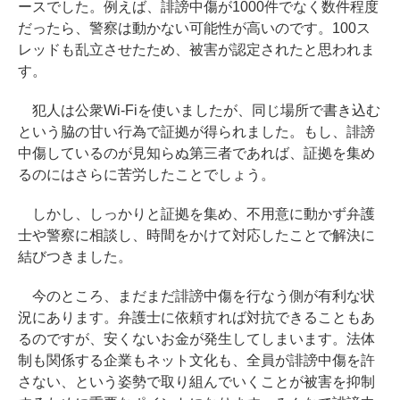
ースでした。例えば、誹謗中傷が1000件でなく数件程度
だったら、警察は動かない可能性が高いのです。100ス
レッドも乱立させたため、被害が認定されたと思われま
す。
犯人は公衆Wi-Fiを使いましたが、同じ場所で書き込む
という脇の甘い行為で証拠が得られました。もし、誹謗
中傷しているのが見知らぬ第三者であれば、証拠を集め
るのにはさらに苦労したことでしょう。
しかし、しっかりと証拠を集め、不用意に動かず弁護
士や警察に相談し、時間をかけて対応したことで解決に
結びつきました。
今のところ、まだまだ誹謗中傷を行なう側が有利な状
況にあります。弁護士に依頼すれば対抗できることもあ
るのですが、安くないお金が発生してしまいます。法体
制も関係する企業もネット文化も、全員が誹謗中傷を許
さない、という姿勢で取り組んでいくことが被害を抑制