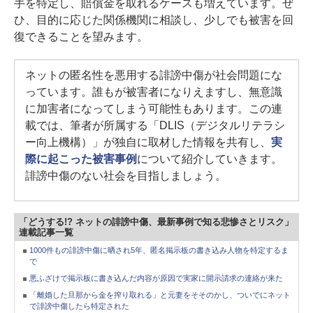
手を特定し、賠償金を取れるケースも増えています。ぜ
ひ、目的に応じた関係機関に相談し、少しでも被害を回
復できることを望みます。
ネットの匿名性を悪用する誹謗中傷が社会問題にな
っています。誰もが被害者になりえますし、無意識
に加害者になってしまう可能性もあります。この連
載では、筆者が所属する「DLIS（デジタルリテラシ
ー向上機構）」が独自に取材した情報を共有し、
実
際に起こった被害事例
について紹介していきます。
誹謗中傷のない社会を目指しましょう。
「どうする!? ネットの誹謗中傷、最新事例で知る悲惨さとリスク」
連載記事一覧
1000件もの誹謗中傷に晒され5年、匿名掲示板の書き込み人物を特定するま
で
悪ふざけで掲示板に書き込んだ内容が原因で実家に開示請求の連絡が来た
「離婚した旦那から金を搾り取れる」と元妻をそそのかし、ついでにネット
で誹謗中傷したら特定された