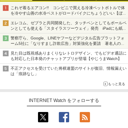
これぞ着るエアコン!! コンビニで買える冷凍ペットボトルで体
を冷やす山善の水冷ベストがロードバイクにちょうどいい【ぼっ
ち・ざ・ろーど！その14】【空いた時間でなにしてる？】
エレコム、ゼブラと共同開発した、タッチペンとしてもボールペ
ンとしても使える「スタイラスツーウェイ」発売 iPadにも紙に
も、持ち替えずに書き込める
警察庁ら、Google、LINEヤフーなどデジタル広告プラットフォ
ーム5社に「なりすまし詐欺広告」対策強化を要請 著名人の写
真や映像を使った投資詐欺などへの対策として
見た目は既視感ありまくりなレトロデザイン、でもビデオ通話に
も対応した日本発のチャットアプリが登場【やじうまWatch】
不正アクセスを受けていた将棋連盟のサイトが復旧、情報漏えい
は「痕跡なし」
もっと見る
INTERNET Watch をフォローする