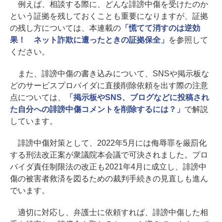
例えば、相談する際に、どんな誹謗中傷を受けたのか
という証拠を残しておくことも重要になりますが、証拠
の残し方については、本連載の
「慌てて消すのは逆効
果！ ネット詐欺に遭ったときの証拠保全」
を参照して
ください。
また、誹謗中傷の書き込みについて、SNSや掲示板な
どのサービスプロバイダに直接削除依頼を出す際の注意
点については、
「掲示板やSNS、ブログなどに投稿され
た自分への誹謗中傷コメントを削除するには？」
で解説
しています。
誹謗中傷対策として、2022年5月には侮辱罪を厳罰化
する刑法改正案が衆議院本会議で可決されました。プロ
バイダ責任制限法の改正も2021年4月に成立し、誹謗中
傷の被害者救済を図るための裁判手続きの見直しも進ん
でいます。
適切に対応し、弁護士に依頼すれば、誹謗中傷した相