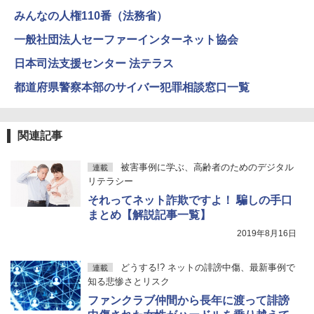
みんなの人権110番（法務省）
一般社団法人セーファーインターネット協会
日本司法支援センター 法テラス
都道府県警察本部のサイバー犯罪相談窓口一覧
関連記事
被害事例に学ぶ、高齢者のためのデジタル
連載
リテラシー
それってネット詐欺ですよ！ 騙しの手口
まとめ【解説記事一覧】
2019年8月16日
どうする!? ネットの誹謗中傷、最新事例で
連載
知る悲惨さとリスク
ファンクラブ仲間から長年に渡って誹謗