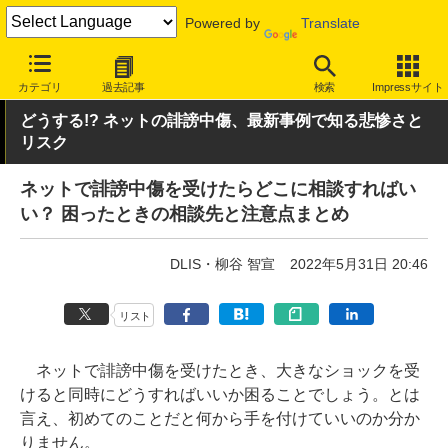
Powered by
Translate
INTERNET Watch
トピック
セキュリティ
その他
カテゴリ
過去記事
検索
Impressサイト
どうする!? ネットの誹謗中傷、最新事例で知る悲惨さと
リスク
ネットで誹謗中傷を受けたらどこに相談すればい
い？ 困ったときの相談先と注意点まとめ
DLIS・柳谷 智宣
2022年5月31日 20:46
リスト
ネットで誹謗中傷を受けたとき、大きなショックを受
けると同時にどうすればいいか困ることでしょう。とは
言え、初めてのことだと何から手を付けていいのか分か
りません。