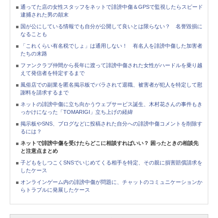
通ってた店の女性スタッフをネットで誹謗中傷＆GPSで監視したらスピード
逮捕された男の顛末
国が公にしている情報でも自分が公開して良いとは限らない？ 名誉毀損に
なることも
「これくらい有名税でしょ」は通用しない！ 有名人を誹謗中傷した加害者
たちの末路
ファンクラブ仲間から長年に渡って誹謗中傷された女性がハードルを乗り越
えて発信者を特定するまで
風俗店での副業を匿名掲示板でバラされて退職、被害者が犯人を特定して慰
謝料を請求するまで
ネットの誹謗中傷に立ち向かうウェブサービス誕生、木村花さんの事件もき
っかけになった「TOMARIGI」立ち上げの経緯
掲示板やSNS、ブログなどに投稿された自分への誹謗中傷コメントを削除す
るには？
ネットで誹謗中傷を受けたらどこに相談すればいい？ 困ったときの相談先
と注意点まとめ
子どもをしつこくSNSでいじめてくる相手を特定、その親に損害賠償請求を
したケース
オンラインゲーム内の誹謗中傷が問題に、チャットのコミュニケーションか
らトラブルに発展したケース