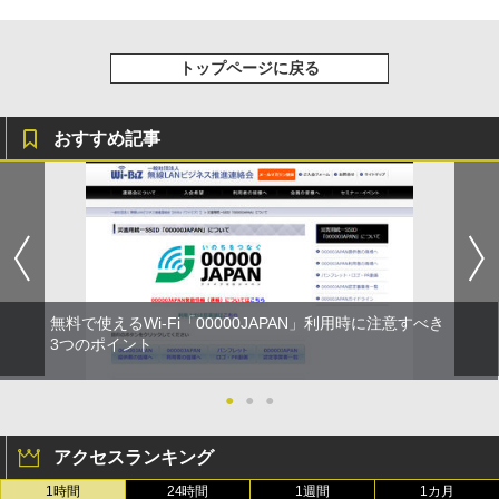
トップページに戻る
おすすめ記事
無料で使えるWi-Fi「00000JAPAN」利用時に注意すべき
3つのポイント
●
●
●
アクセスランキング
1時間
24時間
1週間
1カ月