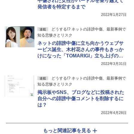
中傷された女性がハードルを乗り越えて
発信者を特定するまで
2022年1月27日
どうする!? ネットの誹謗中傷、最新事例で
連載
知る悲惨さとリスク
ネットの誹謗中傷に立ち向かうウェブサ
ービス誕生、木村花さんの事件もきっか
けになった「TOMARIGI」立ち上げの経
緯
2022年3月31日
どうする!? ネットの誹謗中傷、最新事例で
連載
知る悲惨さとリスク
掲示板やSNS、ブログなどに投稿された
自分への誹謗中傷コメントを削除するに
は？
2022年4月28日
もっと関連記事を見る