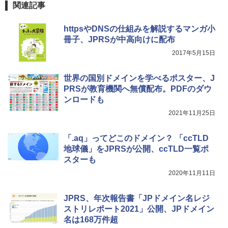
関連記事
httpsやDNSの仕組みを解説するマンガ小
冊子、JPRSが中高向けに配布
2017年5月15日
世界の国別ドメインを学べるポスター、J
PRSが教育機関へ無償配布。PDFのダウ
ンロードも
2021年11月25日
「.aq」ってどこのドメイン？ 「ccTLD
地球儀」をJPRSが公開、ccTLD一覧ポ
スターも
2020年11月11日
JPRS、年次報告書「JPドメイン名レジ
ストリレポート2021」公開、JPドメイン
名は168万件超