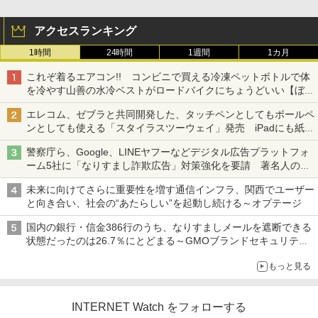
アクセスランキング
1時間
24時間
1週間
1カ月
これぞ着るエアコン!! コンビニで買える冷凍ペットボトルで体
を冷やす山善の水冷ベストがロードバイクにちょうどいい【ぼっ
ち・ざ・ろーど！その14】【空いた時間でなにしてる？】
エレコム、ゼブラと共同開発した、タッチペンとしてもボールペ
ンとしても使える「スタイラスツーウェイ」発売 iPadにも紙に
も、持ち替えずに書き込める
警察庁ら、Google、LINEヤフーなどデジタル広告プラットフォ
ーム5社に「なりすまし詐欺広告」対策強化を要請 著名人の写
真や映像を使った投資詐欺などへの対策として
未来に向けてさらに重要性を増す通信インフラ、関西でユーザー
と向き合い、社会の“あたらしい”を起動し続ける～オプテージ
国内の銀行・信金386行のうち、なりすましメールを遮断できる
状態だったのは26.7％にとどまる～GMOブランドセキュリティ
調査
もっと見る
INTERNET Watch をフォローする