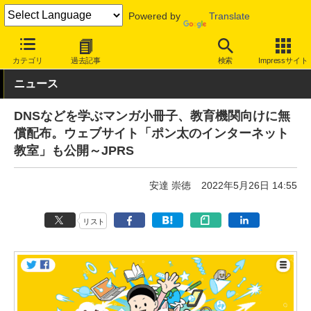
Powered by
Translate
INTERNET Watch
トピック
業界動向
教育/子ども
カテゴリ
過去記事
検索
Impressサイト
ニュース
DNSなどを学ぶマンガ小冊子、教育機関向けに無
償配布。ウェブサイト「ポン太のインターネット
教室」も公開～JPRS
安達 崇徳
2022年5月26日 14:55
リスト