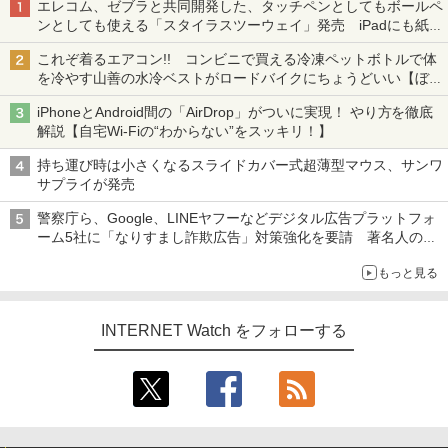
エレコム、ゼブラと共同開発した、タッチペンとしてもボールペ
ンとしても使える「スタイラスツーウェイ」発売 iPadにも紙に
も、持ち替えずに書き込める
これぞ着るエアコン!! コンビニで買える冷凍ペットボトルで体
を冷やす山善の水冷ベストがロードバイクにちょうどいい【ぼっ
ち・ざ・ろーど！その14】【空いた時間でなにしてる？】
iPhoneとAndroid間の「AirDrop」がついに実現！ やり方を徹底
解説【自宅Wi-Fiの“わからない”をスッキリ！】
持ち運び時は小さくなるスライドカバー式超薄型マウス、サンワ
サプライが発売
警察庁ら、Google、LINEヤフーなどデジタル広告プラットフォ
ーム5社に「なりすまし詐欺広告」対策強化を要請 著名人の写
真や映像を使った投資詐欺などへの対策として
もっと見る
INTERNET Watch をフォローする