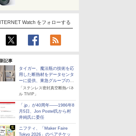
NTERNET Watch をフォローする
新記事
タイガー、魔法瓶の技術を応
用した断熱材をデータセンタ
ーに提供、東急グループの実
証実験で
「ステンレス密封真空断熱パネ
ル TIVIP」
「.jp」が40周年――1986年8
月5日、Jon Postel氏から村
井純氏に委任
ニフティ、「Maker Faire
Tokyo 2026」のペアチケッ