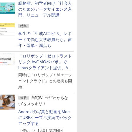
総務省、初学者向け「社会人
のためのデータサイエンス入
門」リニューアル開講
特集
学生の「生成AIコピペ」レポ
ートで悩む大学教員たち。留
年・落単・減点も
「ロリポップ！ゼロトラスト
リンク byGMOペパボ」で
Linuxクライアント提供、AI
エージェントの接続が容易に
同時に「ロリポップ！AIエージ
ェントクラウド」との連携も開
始
自宅Wi-Fiの“わからな
連載
い”をスッキリ！
Androidの写真と動画をMac
にUSBケーブル接続でバック
アップする
【使いこなし編】第294回