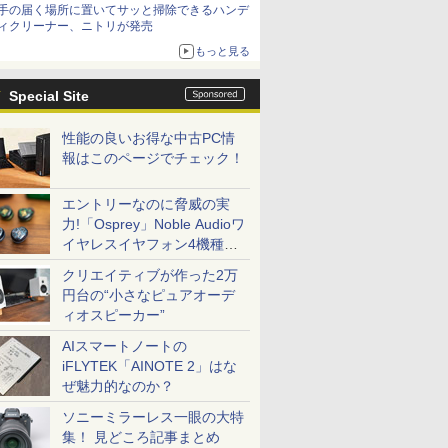
手の届く場所に置いてサッと掃除できるハンデ
ィクリーナー、ニトリが発売
もっと見る
Special Site
性能の良いお得な中古PC情
報はこのページでチェック！
エントリーなのに脅威の実
力!「Osprey」Noble Audioワ
イヤレスイヤフォン4機種を
一気に聴く
クリエイティブが作った2万
円台の“小さなピュアオーデ
ィオスピーカー”
AIスマートノートの
iFLYTEK「AINOTE 2」はな
ぜ魅力的なのか？
ソニーミラーレス一眼の大特
集！ 見どころ記事まとめ