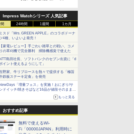
Impress Watchシリーズ 人気記事
時間
24時間
1週間
1カ月
ミスド「Mrs. GREEN APPLE」のコラボドーナ
ツ4種、いよいよ発売！
【家電レビュー】手ごわい雑草との戦い、コメ
リの草刈機で完全勝利 掃除機感覚で使えた
NTT島田社長、ソフトバンクのセブン出資に「d
ポイント使えるようにして」
吉野家、牛リブロースを熱々で提供する「極旨
牛鉄板ステーキ定食」を発売
NewDays「増量フェス」を実施！おにぎり/サ
ンドイッチ/焼きそばなど16品が値段そのままで
ボリュームアップ
もっと見る
おすすめ記事
無料で使えるWi-
Fi「00000JAPAN」利用時に