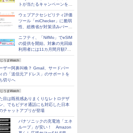
トが当たるキャンペーンをX
で実施。8月16日まで
ウェブアクセシビリティ評価
ツール「miChecker」に脆弱
性、総務省が対策済みバージ
ョンへの更新を呼び掛け
ニフティ、「NifMo」でeSIM
の提供を開始。対象の光回線
利用者には11カ月間月額770
円割引のキャンペーン
じうまWatch
ーザー阿鼻叫喚？ Gmail、サードパー
ィの「送信元アドレス」のサポートを
ち切りへ
じうまWatch
た目は既視感ありまくりなレトロデザ
ン、でもビデオ通話にも対応した日本
のチャットアプリが登場
パナソニックの充電池「エネ
ループ」が安い！ Amazon