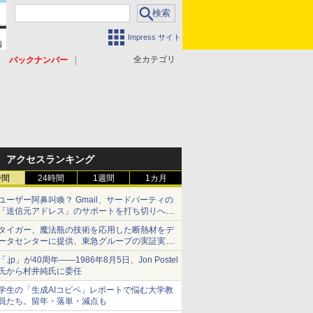
Impress サイト
全カテゴリ
バックナンバー
アクセスランキング
時間
24時間
1週間
1カ月
ユーザー阿鼻叫喚？ Gmail、サードパーティの
「送信元アドレス」のサポートを打ち切りへ
【やじうまWatch】
タイガー、魔法瓶の技術を応用した断熱材をデ
ータセンターに提供、東急グループの実証実験
で 「ステンレス密封真空断熱パネル TIVIP」
「.jp」が40周年――1986年8月5日、Jon Postel
氏から村井純氏に委任
学生の「生成AIコピペ」レポートで悩む大学教
員たち。留年・落単・減点も