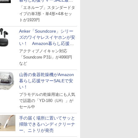
暮らし応援サマーSALE最終
日
「エネループ」スタンダードタ
イプの単3形・単4形×4本セッ
トが1920円
Anker「Soundcore」シリー
ズのワイヤレスイヤホンが安
い！ Amazon暮らし応援サ
マーSALE
アクティブノイキャン対応
「Soundcore P31i」が4990円
など
山善の食器乾燥機がAmazon
暮らし応援サマーSALEで安
い！
プラモデルの乾燥用途にも人気
で話題の「YD-180（LH）」が
セール中
手の届く場所に置いてサッと
掃除できるハンディクリーナ
ー、ニトリが発売