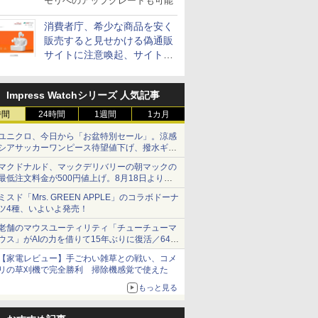
モリへのアップグレードも可能
消費者庁、希少な商品を安く
販売すると見せかける偽通販
サイトに注意喚起、サイト名
とドメイン名を公表
Impress Watchシリーズ 人気記事
時間
24時間
1週間
1カ月
ユニクロ、今日から「お盆特別セール」。涼感
シアサッカーワンピース待望値下げ、撥水ギア
ショーツは1990円に
マクドナルド、マックデリバリーの朝マックの
最低注文料金が500円値上げ。8月18日より
1,500円から受付
ミスド「Mrs. GREEN APPLE」のコラボドーナ
ツ4種、いよいよ発売！
老舗のマウスユーティリティ「チューチューマ
ウス」がAIの力を借りて15年ぶりに復活／64bit
化、Windows 10/11、「Chrome」も走り回
【家電レビュー】手ごわい雑草との戦い、コメ
る。復活記念で2026年末まで500円
リの草刈機で完全勝利 掃除機感覚で使えた
もっと見る