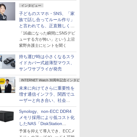
インタビュー
子どものスマホ・SNS、「家
族で話し合ってルール作り」
と言われても、正直難しくな
いですか？
「16歳になった瞬間にSNSデビ
ューする方が怖い」という上沼
紫野弁護士にヒントを聞く
持ち運び時は小さくなるスラ
イドカバー式超薄型マウス、
サンワサプライが発売
INTERNET Watch 30周年記念インタビュー
未来に向けてさらに重要性を
増す通信インフラ、関西でユ
ーザーと向き合い、社会
の“あたらしい”を起動し続け
Synology、non-ECC DDR4
る～オプテージ
メモリ採用により低コスト化
したNAS「DiskStation
neo+」シリーズ
予算を抑えて導入でき、ECCメ