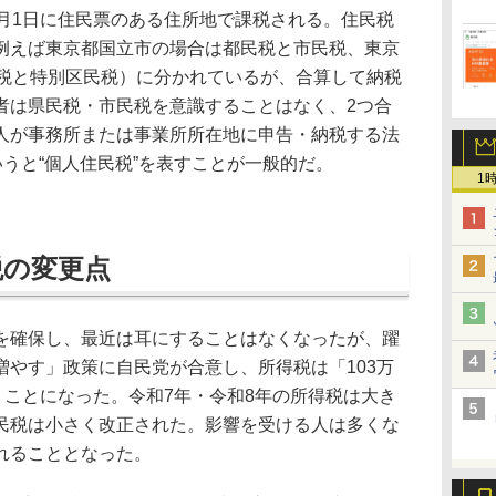
月1日に住民票のある住所地で課税される。住民税
例えば東京都国立市の場合は都民税と市民税、東京
民税と特別区民税）に分かれているが、合算して納税
者は県民税・市民税を意識することはなく、2つ合
人が事務所または事業所所在地に申告・納税する法
いうと“個人住民税”を表すことが一般的だ。
1
税の変更点
確保し、最近は耳にすることはなくなったが、躍
増やす」政策に自民党が合意し、所得税は「103万
」ことになった。令和7年・令和8年の所得税は大き
民税は小さく改正された。影響を受ける人は多くな
れることとなった。