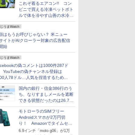
これぞ着るエアコン!! コン
ビニで買える冷凍ペットボト
ルで体を冷やす山善の水冷ベ
ストがロードバイクにちょう
じうまWatch
どいい【ぼっち・ざ・ろー
ど！その14】
類はもうお呼びじゃない？ 米ニュー
サイトがAIクローラー対象の広告配信
開始
じうまWatch
acebookの偽コメントは1000件287ド
、YouTubeの偽チャンネル登録は
000人78ドル…人気を捏造するための
格リストが公開中
国内の銀行・信金386行のう
ち、なりすましメールを遮断
できる状態だったのは26.7％
にとどまる～GMOブランド
モトローラのSIMフリー
セキュリティ調査
Androidスマホが2万円切
り！ Amazonでタイムセー
ル
6.9インチ「moto g06」が1万