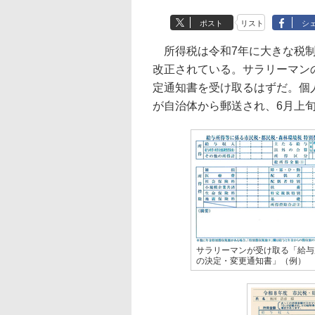
ポスト
リスト
シ
所得税は令和7年に大きな税制
改正されている。サラリーマン
定通知書を受け取るはずだ。個
が自治体から郵送され、6月上
サラリーマンが受け取る「給与
の決定・変更通知書」（例）