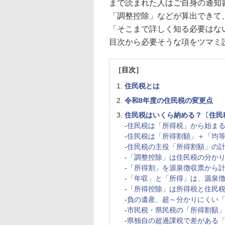
まで読まれた人はご自身の通知
「調整控除」などが算出できて
「そこまで詳しく知る必要はな
目次から必要そうな項をツマミ
［目次］
住民税とは
令和8年度の住民税の変更点
住民税はいくら納める？〔住民
-
住民税は「所得税」から始ま
-
住民税は「所得割額」＋「均
-
住民税の主役「所得割額」の
-
「調整控除」は住民税の分か
-
「所得割」を源泉徴収票から
-
「年収」と「所得」は、源泉
-
「所得控除」は所得税と住民
-
負の遺産、超～分かりにくい
-
市民税・県民税の「所得割額
-
県独自の超過課税で差がある