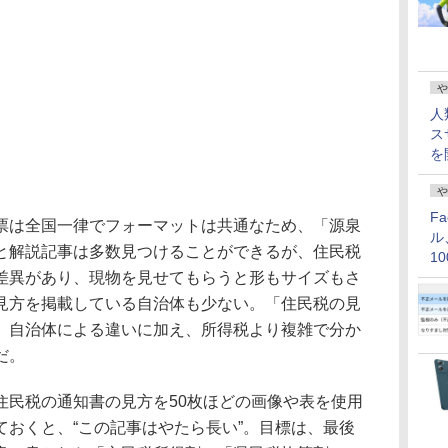
や
人
ス
を
や
F
は全国一律でフォーマットは共通なため、「源泉
ル
と解説記事は多数見つけることができるが、住民税
1
差異があり、現物を見せてもらうと形もサイズもさ
価
見方を掲載している自治体も少ない。「住民税の見
、自治体による違いに加え、所得税より複雑で分か
だ。
民税の通知書の見方を50枚ほどの画像や表を使用
ておくと、“この記事はやたら長い”。目標は、最後