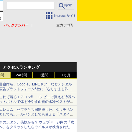
Impress サイト
全カテゴリ
バックナンバー
アクセスランキング
時間
24時間
1週間
1カ月
警察庁ら、Google、LINEヤフーなどデジタル
広告プラットフォーム5社に「なりすまし詐欺
広告」対策強化を要請 著名人の写真や映像を
これぞ着るエアコン!! コンビニで買える冷凍ペ
使った投資詐欺などへの対策として
ットボトルで体を冷やす山善の水冷ベストがロ
ードバイクにちょうどいい【ぼっち・ざ・ろー
エレコム、ゼブラと共同開発した、タッチペン
ど！その14】【空いた時間でなにしてる？】
としてもボールペンとしても使える「スタイラ
スツーウェイ」発売 iPadにも紙にも、持ち替
そのボタン、偽物かも？ ウェブページ内の「次
えずに書き込める
へ」をクリックしたらウイルスが検出されたと
警告が出た【それってネット詐欺ですよ！】