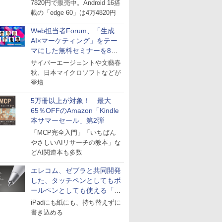
7820円で販売中。Android 16搭
載の「edge 60」は4万4820円
Web担当者Forum、「生成
AI×マーケティング」をテー
マにした無料セミナーを8月
27日にオンライン開催
サイバーエージェントや文藝春
秋、日本マイクロソフトなどが
登壇
5万冊以上が対象！ 最大
65％OFFのAmazon「Kindle
本サマーセール」第2弾
「MCP完全入門」「いちばん
やさしいAIリサーチの教本」な
どAI関連本も多数
エレコム、ゼブラと共同開発
した、タッチペンとしてもボ
ールペンとしても使える「ス
タイラスツーウェイ」発売
iPadにも紙にも、持ち替えずに
書き込める