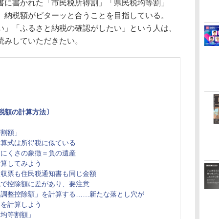
書に書かれた「市民税所得割」「県民税均等割」
、納税額がピターッと合うことを目指している。
い」「ふるさと納税の確認がしたい」という人は、
読みしていただきたい。
税額の計算方法〕
る
等割額」
計算式は所得税に似ている
りにくさの象徴＝負の遺産
計算してみよう
徴収票も住民税通知書も同じ金額
税で控除額に差があり、要注意
「調整控除額」を計算する……新たな落とし穴が
」を計算しよう
「均等割額」