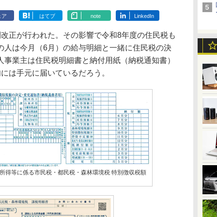
ェア
はてブ
note
LinkedIn
改正が行われた。その影響で令和8年度の住民税も
の人は今月（6月）の給与明細と一緒に住民税の決
人事業主は住民税明細書と納付用紙（納税通知書）
旬には手元に届いているだろう。
所得等に係る市民税・都民税・森林環境税 特別徴収税額