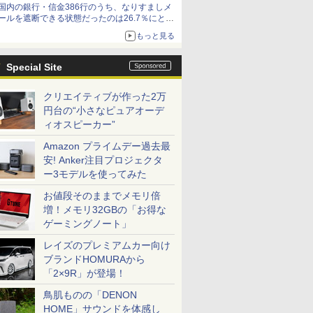
国内の銀行・信金386行のうち、なりすましメ
ールを遮断できる状態だったのは26.7％にとど
まる～GMOブランドセキュリティ調査
もっと見る
Special Site
クリエイティブが作った2万
円台の“小さなピュアオーデ
ィオスピーカー”
Amazon プライムデー過去最
安! Anker注目プロジェクタ
ー3モデルを使ってみた
お値段そのままでメモリ倍
増！メモリ32GBの「お得な
ゲーミングノート」
レイズのプレミアムカー向け
ブランドHOMURAから
「2×9R」が登場！
鳥肌ものの「DENON
HOME」サウンドを体感し