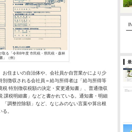
I
け取る「令和8年度 市民税・県民税・森林
細書」（例）
最
お住まいの自治体や、会社員か自営業かにより少
特別徴収される会社員＝給与所得者は「給与所得等
境税 特別徴収税額の決定・変更通知書」、普通徴収
税 課税明細書」などと書かれている。通知書・明細
」「調整控除額」など、なじみのない言葉や算出根
いる。