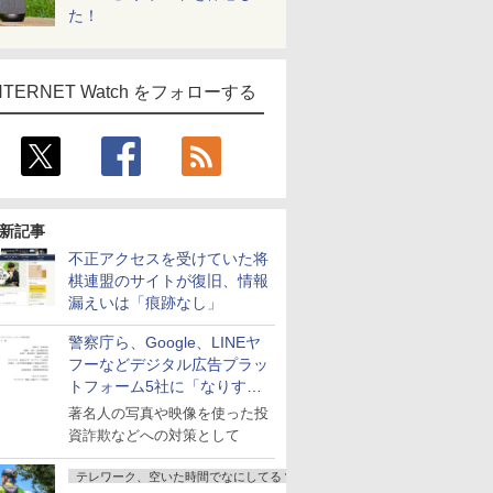
た！
NTERNET Watch をフォローする
新記事
不正アクセスを受けていた将
棋連盟のサイトが復旧、情報
漏えいは「痕跡なし」
警察庁ら、Google、LINEヤ
フーなどデジタル広告プラッ
トフォーム5社に「なりすま
し詐欺広告」対策強化を要請
著名人の写真や映像を使った投
資詐欺などへの対策として
テレワーク、空いた時間でなにしてる？