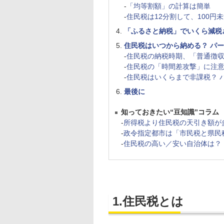
-
「均等割額」の計算は簡単
-
住民税は12分割して、100円
「ふるさと納税」でいくら減税
住民税はいつから納める？ パ
-
住民税の納税時期、「普通徴
-
住民税の「時間差攻撃」に注
-
住民税はいくらまで非課税？ 
最後に
知っておきたい“豆知識”コラム
-
所得税より住民税の天引き額が
-
政令指定都市は「市民税と県民
-
住民税の高い／安い自治体は？
1.住民税とは