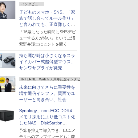
インタビュー
子どものスマホ・SNS、「家
族で話し合ってルール作り」
と言われても、正直難しくな
いですか？
「16歳になった瞬間にSNSデビ
ューする方が怖い」という上沼
紫野弁護士にヒントを聞く
持ち運び時は小さくなるスラ
イドカバー式超薄型マウス、
サンワサプライが発売
INTERNET Watch 30周年記念インタビュー
未来に向けてさらに重要性を
増す通信インフラ、関西でユ
ーザーと向き合い、社会
の“あたらしい”を起動し続け
Synology、non-ECC DDR4
る～オプテージ
メモリ採用により低コスト化
したNAS「DiskStation
neo+」シリーズ
予算を抑えて導入でき、ECCメ
モリへのアップグレードも可能