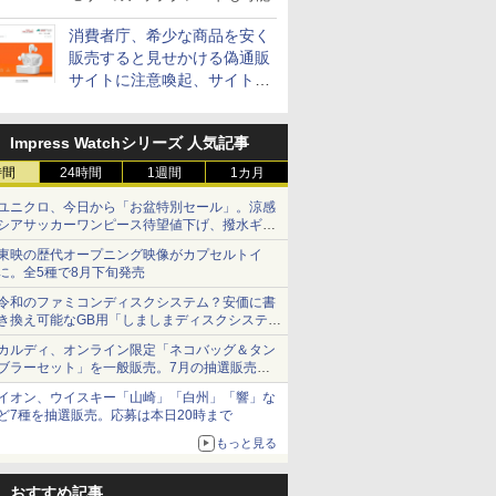
消費者庁、希少な商品を安く
販売すると見せかける偽通販
サイトに注意喚起、サイト名
とドメイン名を公表
Impress Watchシリーズ 人気記事
時間
24時間
1週間
1カ月
ユニクロ、今日から「お盆特別セール」。涼感
シアサッカーワンピース待望値下げ、撥水ギア
ショーツは1990円に
東映の歴代オープニング映像がカプセルトイ
に。全5種で8月下旬発売
令和のファミコンディスクシステム？安価に書
き換え可能なGB用「しましまディスクシステ
ム」
カルディ、オンライン限定「ネコバッグ＆タン
ブラーセット」を一般販売。7月の抽選販売の
当選無効分
イオン、ウイスキー「山崎」「白州」「響」な
ど7種を抽選販売。応募は本日20時まで
もっと見る
おすすめ記事