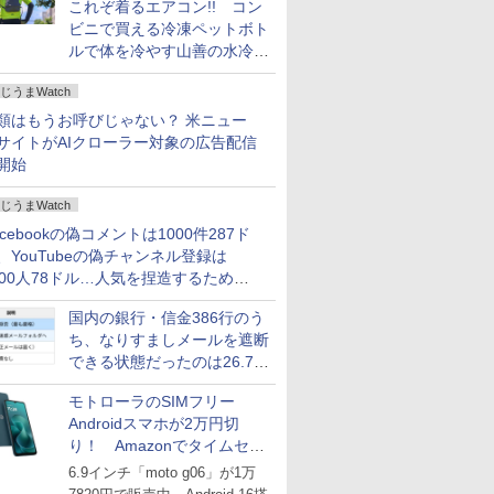
これぞ着るエアコン!! コン
ビニで買える冷凍ペットボト
ルで体を冷やす山善の水冷ベ
ストがロードバイクにちょう
じうまWatch
どいい【ぼっち・ざ・ろー
ど！その14】
類はもうお呼びじゃない？ 米ニュー
サイトがAIクローラー対象の広告配信
開始
じうまWatch
acebookの偽コメントは1000件287ド
、YouTubeの偽チャンネル登録は
000人78ドル…人気を捏造するための
格リストが公開中
国内の銀行・信金386行のう
ち、なりすましメールを遮断
できる状態だったのは26.7％
にとどまる～GMOブランド
モトローラのSIMフリー
セキュリティ調査
Androidスマホが2万円切
り！ Amazonでタイムセー
ル
6.9インチ「moto g06」が1万