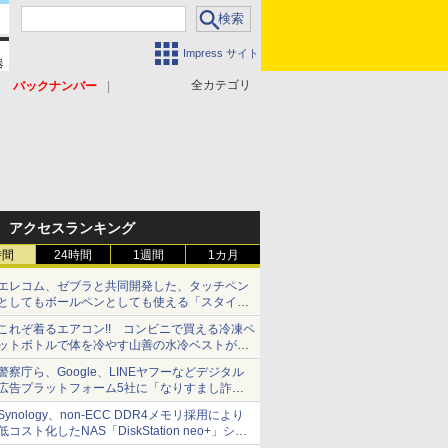
Impress サイト
全カテゴリ
バックナンバー
アクセスランキング
時間
24時間
1週間
1カ月
エレコム、ゼブラと共同開発した、タッチペン
としてもボールペンとしても使える「スタイラ
スツーウェイ」発売 iPadにも紙にも、持ち替
これぞ着るエアコン!! コンビニで買える冷凍ペ
えずに書き込める
ットボトルで体を冷やす山善の水冷ベストがロ
ードバイクにちょうどいい【ぼっち・ざ・ろー
警察庁ら、Google、LINEヤフーなどデジタル
ど！その14】【空いた時間でなにしてる？】
広告プラットフォーム5社に「なりすまし詐欺
広告」対策強化を要請 著名人の写真や映像を
Synology、non-ECC DDR4メモリ採用により
使った投資詐欺などへの対策として
低コスト化したNAS「DiskStation neo+」シリ
ーズ 予算を抑えて導入でき、ECCメモリへの