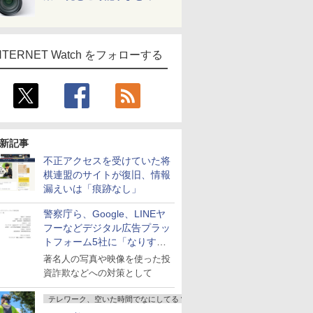
NTERNET Watch をフォローする
新記事
不正アクセスを受けていた将
棋連盟のサイトが復旧、情報
漏えいは「痕跡なし」
警察庁ら、Google、LINEヤ
フーなどデジタル広告プラッ
トフォーム5社に「なりすま
し詐欺広告」対策強化を要請
著名人の写真や映像を使った投
資詐欺などへの対策として
テレワーク、空いた時間でなにしてる？