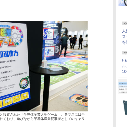
や
人
ス
を
や
F
ル
1
価
と設置された「半導体産業人生ゲーム」。各マスには半
れており、遊びながら半導体産業従事者としてのキャリ