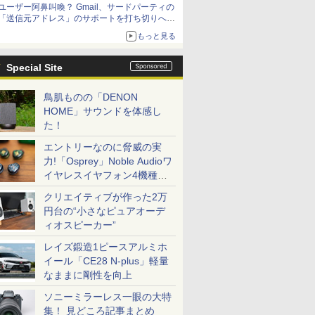
ユーザー阿鼻叫喚？ Gmail、サードパーティの
アップグレードも可能
「送信元アドレス」のサポートを打ち切りへ
【やじうまWatch】
もっと見る
Special Site
鳥肌ものの「DENON
HOME」サウンドを体感し
た！
エントリーなのに脅威の実
力!「Osprey」Noble Audioワ
イヤレスイヤフォン4機種を
一気に聴く
クリエイティブが作った2万
円台の“小さなピュアオーデ
ィオスピーカー”
レイズ鍛造1ピースアルミホ
イール「CE28 N-plus」軽量
なままに剛性を向上
ソニーミラーレス一眼の大特
集！ 見どころ記事まとめ