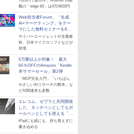
7820円で販売中。Android 16搭
載の「edge 60」は4万4820円
Web担当者Forum、「生成
AI×マーケティング」をテー
マにした無料セミナーを8月
27日にオンライン開催
サイバーエージェントや文藝春
秋、日本マイクロソフトなどが
登壇
5万冊以上が対象！ 最大
65％OFFのAmazon「Kindle
本サマーセール」第2弾
「MCP完全入門」「いちばん
やさしいAIリサーチの教本」な
どAI関連本も多数
エレコム、ゼブラと共同開発
した、タッチペンとしてもボ
ールペンとしても使える「ス
タイラスツーウェイ」発売
iPadにも紙にも、持ち替えずに
書き込める