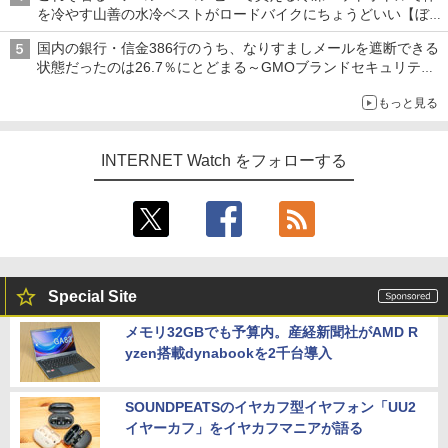
を冷やす山善の水冷ベストがロードバイクにちょうどいい【ぼっ
ち・ざ・ろーど！その14】【空いた時間でなにしてる？】
国内の銀行・信金386行のうち、なりすましメールを遮断できる
状態だったのは26.7％にとどまる～GMOブランドセキュリティ
調査
もっと見る
INTERNET Watch をフォローする
Special Site
メモリ32GBでも予算内。産経新聞社がAMD R
yzen搭載dynabookを2千台導入
SOUNDPEATSのイヤカフ型イヤフォン「UU2
イヤーカフ」をイヤカフマニアが語る