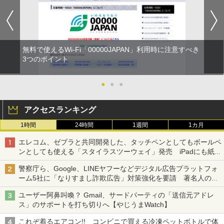
無料で使えるWi-Fi「00000JAPAN」利用時に注意すべき
3つのポイント
●
●
●
アクセスランキング
1時間
24時間
1週間
1カ月
エレコム、ゼブラと共同開発した、タッチペンとしてもボールペ
ンとしても使える「スタイラスツーウェイ」発売 iPadにも紙に
も、持ち替えずに書き込める
警察庁ら、Google、LINEヤフーなどデジタル広告プラットフォ
ーム5社に「なりすまし詐欺広告」対策強化を要請 著名人の写
真や映像を使った投資詐欺などへの対策として
ユーザー阿鼻叫喚？ Gmail、サードパーティの「送信元アドレ
ス」のサポートを打ち切りへ【やじうまWatch】
これぞ着るエアコン!! コンビニで買える冷凍ペットボトルで体