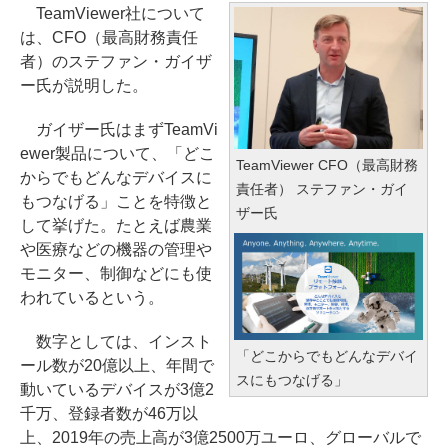
TeamViewer社について
は、CFO（最高財務責任
者）のステファン・ガイザ
ー氏が説明した。
ガイザー氏はまずTeamVi
ewer製品について、「どこ
TeamViewer CFO（最高財務
からでもどんなデバイスに
責任者） ステファン・ガイ
もつなげる」ことを特徴と
ザー氏
して挙げた。たとえば農業
や医療などの機器の管理や
モニター、制御などにも使
われているという。
数字としては、インスト
「どこからでもどんなデバイ
ール数が20億以上、年間で
スにもつなげる」
動いているデバイスが3億2
千万、登録者数が46万以
上、2019年の売上高が3億2500万ユーロ、グローバルで