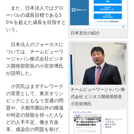
また、日本法人ではグロ
ーバルの成長目標である3
0％を超えた成長を目指すと
いう。
日本支社の紹介
日本法人のフォーカスに
ついては、チームビューワ
ージャパン株式会社ビジネ
ス開発部部長の小宮崇博氏
が説明した。
小宮氏はまずテレワーク
チームビューワージャパン株
の背景として、東京オリン
式会社 ビジネス開発部部長
ピックにともなう交通の問
小宮崇博氏
題や、大都市圏以外の職場
や特定の技能を持った人な
どの人手不足、働き方改
革、感染症の問題を挙げ、