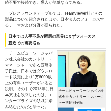
続不要で接続でき、導入が簡単な点である。
プレスラウンドテーブルでは、TeamViewer社とその
製品について紹介されたほか、日本法人のフォーカスす
るテーマおよび分野が語られた。
日本では人手不足が問題の業界にまずフォーカス
直近での需要増も
チームビューワージャパ
ン株式会社のカントリー・
マネージャーである西尾則
子氏は、日本ではダウンロ
ード販売により1万6000以
上の有料ユーザーがいると
説明。その中で2018年に日
チームビューワージャパン株
本支社を設立したのは、エ
式会社カントリー・マネージ
ンタープライズの領域に踏
ャー西尾則子氏
み込むためだと語った。