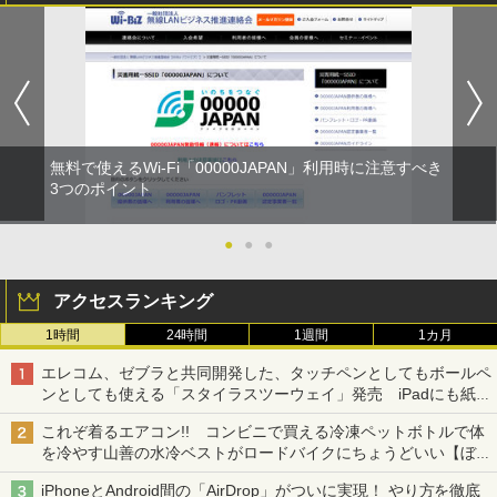
無料で使えるWi-Fi「00000JAPAN」利用時に注意すべき
3つのポイント
●
●
●
アクセスランキング
1時間
24時間
1週間
1カ月
エレコム、ゼブラと共同開発した、タッチペンとしてもボールペ
ンとしても使える「スタイラスツーウェイ」発売 iPadにも紙に
も、持ち替えずに書き込める
これぞ着るエアコン!! コンビニで買える冷凍ペットボトルで体
を冷やす山善の水冷ベストがロードバイクにちょうどいい【ぼっ
ち・ざ・ろーど！その14】【空いた時間でなにしてる？】
iPhoneとAndroid間の「AirDrop」がついに実現！ やり方を徹底