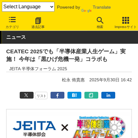
Powered by
Translate
INTERNET Watch
イベント
CEATEC
カテゴリ
過去記事
検索
Impressサイト
ニュース
CEATEC 2025でも「半導体産業人生ゲーム」実
施！ 今年は「黒ひげ危機一発」コラボも
JEITA 半導体フォーラム 2025
松永 侑貴惠
2025年9月30日 16:42
リスト