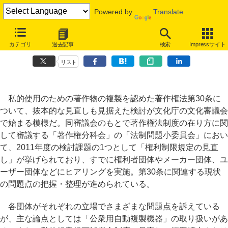
Powered by
Translate
コンビニコピー違法化、私的クラウド補償金も!? “私的複製”見直しへ
カテゴリ
過去記事
検索
Impressサイト
審議
リスト
私的使用のための著作物の複製を認めた著作権法第30条に
ついて、抜本的な見直しも見据えた検討が文化庁の文化審議会
で始まる模様だ。同審議会のもとで著作権法制度の在り方に関
して審議する「著作権分科会」の「法制問題小委員会」におい
て、2011年度の検討課題の1つとして「権利制限規定の見直
し」が挙げられており、すでに権利者団体やメーカー団体、ユ
ーザー団体などにヒアリングを実施。第30条に関連する現状
の問題点の把握・整理が進められている。
各団体がそれぞれの立場でさまざまな問題点を訴えている
が、主な論点としては「公衆用自動複製機器」の取り扱いがあ