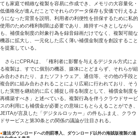
ても家庭で精緻な複製を容易に作成でき、メモリの大容量化・
低価格化が進んだことでそれらのデータ保存も安価で行えるよ
うになった背景を説明。利用者の利便性を担保するために私的
使用のための権利制限は必要であり、維持すべきとしながら
も、補償金制度の対象行為を録音録画だけでなく、複製可能な
機器に拡大し、一元化した広く薄い補償金制度を創設すること
を提案している。
さらにCPRAは、「権利者に影響を与えるデジタル方式によ
る複製は、すでに個別の機器、媒体にとどまらず、それらが組
み合わされたり、またソフトウェア、通信等、その他の手段と
複合的に組み合わされることにより広範に行われており、そう
した実態を継続的に広く捕捉し得る制度として、補償金制度を
再構築すべき」と述べている。複製行為を伴うクラウドサービ
スの利用にも補償金が必要との意味にもとらえることができ、
JEITAが言及した「デジタルロッカー」の件もふまえ、クラウ
ドサービスと第30条との関係の議論が注目される。
●
違法ダウンロードへの刑罰導入、ダウンロード以外の海賊版複製の違