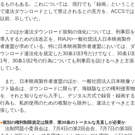
るものもある。これについては、現行でも「録画」ということ
で違法ダウンロードとして禁止されるとの見方を、ACCSでは
以前、示していた。
このほか違法ダウンロード規制の強化については、刑事罰を
導入するための法改正を、RIAJや一般社団法人日本映画製作
者連盟が求めている。特に日本映画製作者連盟においては、ダ
ウンロード違法化を規定した30条1項3号だけでなく、30条1項
1号、30条1項2号の行為についても刑事罰を設けるべきと主張
している。
また、日本映画製作者連盟のほか、一般社団法人日本映像ソ
フト協会は、ダウンロードに限らず、海賊版などの権利侵害物
を、それと知りながら入手し、デジタル方式で録音・録画する
行為も、私的使用のための複製から除外し、違法とすべきと主
張している。
●
個別の権利制限規定は限界、第30条のトータルな見直しが必要か
法制問題小委員会は、7月4日の第2回会合、7月7日の第3回