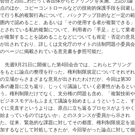
会合と2回にわたって各団体からヒアリングを実施。上記の論
点のほか、コピーコントロールなどの技術的保護手段を回避し
て行う私的複製行為について、バックアップ目的など一定の範
囲内で認めること、あるいは「その使用する者が複製できる」
とされている私的複製について、利用者の「手足」として業者
が複製することを認めることなどについても肯定・否定の意見
が出されており、詳しくは文化庁のサイトの法制問題小委員会
のページに掲載されている意見書を参照可能だ。
先週9月21日に開催した第4回会合では、これらヒアリング
をもとに論点の整理を行った。権利制限規定についてそれぞれ
の立場からさまざまな意見が出されたわけだが、今回は第30
条の趣旨に立ち返り、じっくり議論していく必要性があるとい
う。権利制限だけでなく、支分権の問題も含め、「複製技術や
ビジネスモデルもふまえて議論を始めましょうということ。す
ぐに見直すというよりは、原点に立ち返るプロセスがようやく
始まっているのではないか」とのスタンスが委員から示され
た。従来、緊急的な課題に対してその都度、権利制限規定を追
加するなどして対処してきたが、今回挙がった論点に対して個