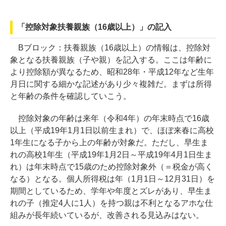
「控除対象扶養親族（16歳以上）」の記入
Bブロック：扶養親族（16歳以上）の情報は、控除対
象となる扶養親族（子や親）を記入する。ここは年齢に
より控除額が異なるため、昭和28年・平成12年など生年
月日に関する細かな記述があり少々複雑だ。まずは所得
と年齢の条件を確認していこう。
控除対象の年齢は来年（令和4年）の年末時点で16歳
以上（平成19年1月1日以前生まれ）で、ほぼ来春に高校
1年生になる子から上の年齢が対象だ。ただし、早生ま
れの高校1年生（平成19年1月2日～平成19年4月1日生ま
れ）は年末時点で15歳のため控除対象外（＝税金が高く
なる）となる。個人所得税は年（1月1日～12月31日）を
期間としているため、学年や年度とズレがあり、早生ま
れの子（推定4人に1人）を持つ親は不利となるアホな仕
組みが長年続いているが、改善される見込みはない。