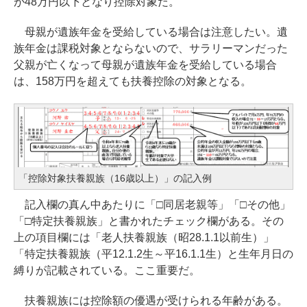
が48万円以下となり控除対象だ。
母親が遺族年金を受給している場合は注意したい。遺
族年金は課税対象とならないので、サラリーマンだった
父親が亡くなって母親が遺族年金を受給している場合
は、158万円を超えても扶養控除の対象となる。
「控除対象扶養親族（16歳以上）」の記入例
記入欄の真ん中あたりに「□同居老親等」「□その他」
「□特定扶養親族」と書かれたチェック欄がある。その
上の項目欄には「老人扶養親族（昭28.1.1以前生）」
「特定扶養親族（平12.1.2生～平16.1.1生）と生年月日の
縛りが記載されている。ここ重要だ。
扶養親族には控除額の優遇が受けられる年齢がある。