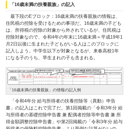
「16歳未満の扶養親族」の記入
最下段のEブロック：16歳未満の扶養親族の情報は、
住民税の控除を受けるための事項だ。16歳未満の子ども
は、所得税の控除の対象から外されているが、住民税は
控除対象なので、令和4年の年末に16歳未満＝平成19年1
月2日以後に生まれた子どもがいる人はこのブロックに
記入しよう。中学生以下が対象となるが、来春高校1年
になる子のうち、早生まれの子も含まれる。
「16歳未満の扶養親族」の情報の記入例
「令和4年分 給与所得者の扶養控除等（異動）申告
書」の記入はこれで完了だ。第1回掲載の「令和3年分 給
与所得者の基礎控除申告書 兼 配偶者控除等申告書 兼 所
得金額調整控除申告書」や第2回掲載の「令和3年分 給与
所得者の保険料控除申告書」より面倒な計算がないの