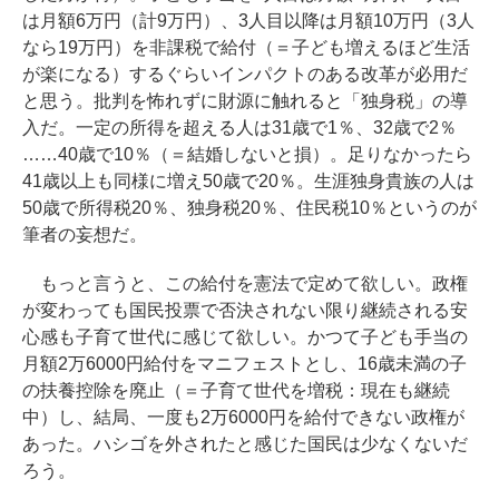
は月額6万円（計9万円）、3人目以降は月額10万円（3人
なら19万円）を非課税で給付（＝子ども増えるほど生活
が楽になる）するぐらいインパクトのある改革が必用だ
と思う。批判を怖れずに財源に触れると「独身税」の導
入だ。一定の所得を超える人は31歳で1％、32歳で2％
……40歳で10％（＝結婚しないと損）。足りなかったら
41歳以上も同様に増え50歳で20％。生涯独身貴族の人は
50歳で所得税20％、独身税20％、住民税10％というのが
筆者の妄想だ。
もっと言うと、この給付を憲法で定めて欲しい。政権
が変わっても国民投票で否決されない限り継続される安
心感も子育て世代に感じて欲しい。かつて子ども手当の
月額2万6000円給付をマニフェストとし、16歳未満の子
の扶養控除を廃止（＝子育て世代を増税：現在も継続
中）し、結局、一度も2万6000円を給付できない政権が
あった。ハシゴを外されたと感じた国民は少なくないだ
ろう。