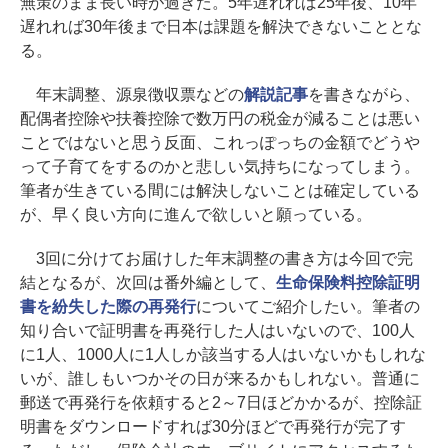
無策のまま長い時が過ぎた。5年遅れれば25年後、10年
遅れれば30年後まで日本は課題を解決できないこととな
る。
年末調整、源泉徴収票などの
解説記事
を書きながら、
配偶者控除や扶養控除で数万円の税金が減ることは悪い
ことではないと思う反面、これっぽっちの金額でどうや
って子育てをするのかと悲しい気持ちになってしまう。
筆者が生きている間には解決しないことは確定している
が、早く良い方向に進んで欲しいと願っている。
3回に分けてお届けした年末調整の書き方は今回で完
結となるが、次回は番外編として、
生命保険料控除証明
書を紛失した際の再発行
についてご紹介したい。筆者の
知り合いで証明書を再発行した人はいないので、100人
に1人、1000人に1人しか該当する人はいないかもしれな
いが、誰しもいつかその日が来るかもしれない。普通に
郵送で再発行を依頼すると2～7日ほどかかるが、控除証
明書をダウンロードすれば30分ほどで再発行が完了す