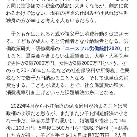
と同じ控除額でも税金の減額は大きくなるが、劇的に変
わるわけではない。現在の控除の仕組みだけ見れば生涯
独身の方が幸せと考える人もいるだろう。
子どもが生まれると親や祖父母は消費行動を促進させ
る。子どもが成人すると労働者となり納税者となる。労
働政策研究・研修機構の
「ユースフル労働統計2020」
に
よると、退職金を含まない生涯賃金は、大学・大学院卒
で男性が2億7000万円、女性が2億2000万円という。そ
のうち20～30％は年金などの社会保険料や所得税、住民
税などで数千万円納めることとなる。そして億単位の消
費をする。子どもが増えることで、社会保証費の増大、
消費税率引き上げといった課題解決の糸口となる。
2022年4月から不妊治療の保険適用が始まることは管
政権の功績だと思うが、まだまだ少子化問題解決の小さ
な一歩だ。筆者の勝手な思いは、婚姻届を提出して1年
後に100万円、5年後に500万円を非課税で給付（＝結婚
した方が得）。子ども手当を1人目は月額3万円、2人目