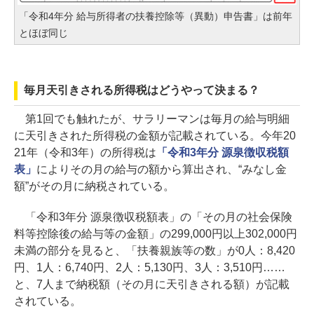
「令和4年分 給与所得者の扶養控除等（異動）申告書」は前年
とほぼ同じ
毎月天引きされる所得税はどうやって決まる？
第1回でも触れたが、サラリーマンは毎月の給与明細
に天引きされた所得税の金額が記載されている。今年20
21年（令和3年）の所得税は
「令和3年分 源泉徴収税額
表」
によりその月の給与の額から算出され、“みなし金
額”がその月に納税されている。
「令和3年分 源泉徴収税額表」の「その月の社会保険
料等控除後の給与等の金額」の299,000円以上302,000円
未満の部分を見ると、「扶養親族等の数」が0人：8,420
円、1人：6,740円、2人：5,130円、3人：3,510円……
と、7人まで納税額（その月に天引きされる額）が記載
されている。