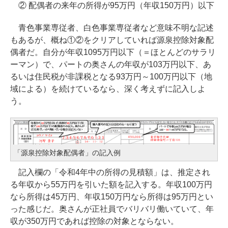
② 配偶者の来年の所得が95万円（年収150万円）以下
青色事業専従者、白色事業専従者など意味不明な記述
もあるが、概ね①②をクリアしていれば源泉控除対象配
偶者だ。自分が年収1095万円以下（＝ほとんどのサラリ
ーマン）で、パートの奥さんの年収が103万円以下、あ
るいは住民税が非課税となる93万円～100万円以下（地
域による）を続けているなら、深く考えずに記入しよ
う。
「源泉控除対象配偶者」の記入例
記入欄の「令和4年中の所得の見積額」は、推定され
る年収から55万円を引いた額を記入する。年収100万円
なら所得は45万円、年収150万円なら所得は95万円とい
った感じだ。奥さんが正社員でバリバリ働いていて、年
収が350万円であれば控除の対象とならない。