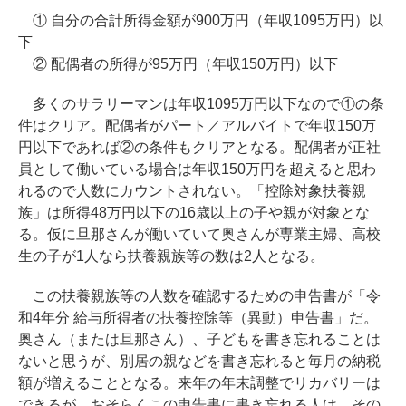
① 自分の合計所得金額が900万円（年収1095万円）以
下
② 配偶者の所得が95万円（年収150万円）以下
多くのサラリーマンは年収1095万円以下なので①の条
件はクリア。配偶者がパート／アルバイトで年収150万
円以下であれば②の条件もクリアとなる。配偶者が正社
員として働いている場合は年収150万円を超えると思わ
れるので人数にカウントされない。「控除対象扶養親
族」は所得48万円以下の16歳以上の子や親が対象とな
る。仮に旦那さんが働いていて奥さんが専業主婦、高校
生の子が1人なら扶養親族等の数は2人となる。
この扶養親族等の人数を確認するための申告書が「令
和4年分 給与所得者の扶養控除等（異動）申告書」だ。
奥さん（または旦那さん）、子どもを書き忘れることは
ないと思うが、別居の親などを書き忘れると毎月の納税
額が増えることとなる。来年の年末調整でリカバリーは
できるが、おそらくこの申告書に書き忘れる人は、その