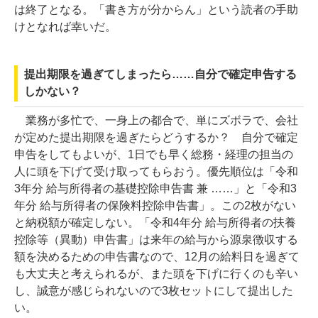
は終了となる。「書き方が分からん」という読者の手助
けとなれば幸いだ。
提出期限を過ぎてしまったら……自分で確定申告する
しかない？
業務が多忙で、一身上の都合で、単にズボラで、会社
が定めた提出期限を過ぎたらどうするか？ 自分で確定
申告をしてもよいが、1日でも早く総務・経理の担当の
人に頭を下げて受け取ってもらおう。優先順位は「令和
3年分 給与所得者の基礎控除申告書 兼 ……」と「令和3
年分 給与所得者の保険料控除申告書」。この2枚がない
と納税額が確定しない。「令和4年分 給与所得者の扶養
控除等（異動）申告書」は来年の給与から源泉徴収する
額を決めるための申告書なので、12月の給料日を過ぎて
も大丈夫と考えられるが、また頭を下げに行くのも辛い
し、誠意が感じられないので3枚セットにして提出した
い。