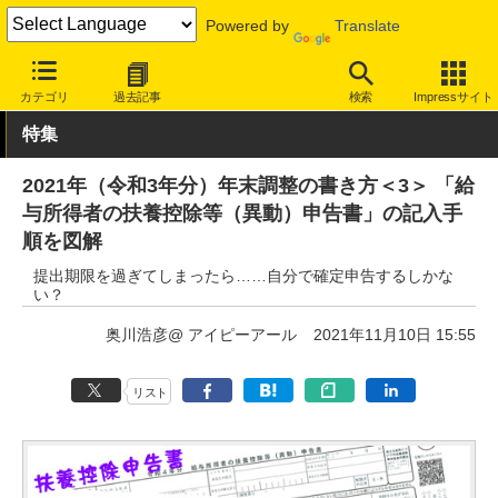
Powered by
Translate
INTERNET Watch
トピック
税金/マネー
カテゴリ
過去記事
検索
Impressサイト
特集
2021年（令和3年分）年末調整の書き方＜3＞ 「給
与所得者の扶養控除等（異動）申告書」の記入手
順を図解
提出期限を過ぎてしまったら……自分で確定申告するしかな
い？
奥川浩彦@ アイピーアール
2021年11月10日 15:55
リスト