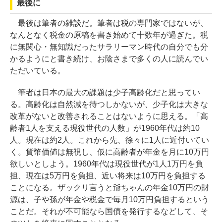
最後に
最後は筆者の雑談だ。筆者は税の専門家ではないが、
なんとなく税金の原稿を書き始めて十数年が過ぎた。税
に無関心・無知識だったサラリーマン時代の自分でも分
かるようにと書き続け、お陰さまで多くの人に読んでい
ただいている。
筆者は日本の最大の課題は少子高齢化だと思ってい
る。高齢化は自然減を待つしかないが、少子化は大きな
改革がないと改善されることはないように思える。「高
齢者1人を支える現役世代の人数」が1960年代は約10
人。現在は約2人。これから先、徐々に1人に近付いてい
く。貨幣価値は無視し、仮に高齢者が年金を月に10万円
欲しいとしよう。1960年代は現役世代が1人1万円を負
担、現在は5万円を負担、近い将来は10万円を負担する
ことになる。ザックリ言うと爺ちゃんの年金10万円の財
源は、子や孫が年金や税金で毎月10万円負担するという
ことだ。それが不可能なら国債を発行するなどして、そ