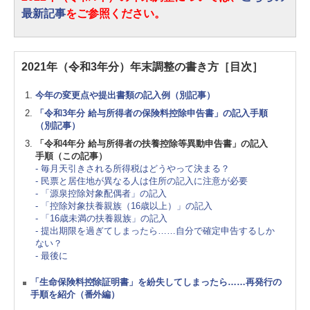
最新記事
をご参照ください。
2021年（令和3年分）年末調整の書き方［目次］
今年の変更点や提出書類の記入例（別記事）
「令和3年分 給与所得者の保険料控除申告書」の記入手順
（別記事）
「令和4年分 給与所得者の扶養控除等異動申告書」の記入
手順（この記事）
- 毎月天引きされる所得税はどうやって決まる？
- 民票と居住地が異なる人は住所の記入に注意が必要
- 「源泉控除対象配偶者」の記入
- 「控除対象扶養親族（16歳以上）」の記入
- 「16歳未満の扶養親族」の記入
- 提出期限を過ぎてしまったら……自分で確定申告するしか
ない？
- 最後に
「生命保険料控除証明書」を紛失してしまったら……再発行の
手順を紹介（番外編）