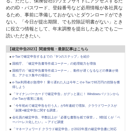
る。ただし、保険会社のウェブサイトにアクセスするた
めのID・パスワード、登録番号など必用情報が各社異な
るため、事前に準備しておかないとダウンロードができ
ない。「今日が提出期限、でも控除証明書がない」とき
に役立つ情報として、年末調整を提出したあとでもご一
読いただきたい。
【確定申告2023】関連情報・最新記事はこちら
e-Taxで確定申告するまでの「9つのステップ」を紹介
国税庁、「確定申告書等作成コーナー」の処理能力を増強
国税庁の「確定申告書等作成コーナー」、動作が遅くなるなどの事象が発
生。アクセス集中の場合に
e-Tax利用者が急増中！ 乗り遅れた人は今年こそe-Taxで65万円の控除を獲
得しよう
「マイナンバーカードで確定申告」がグッと楽に！ Windowsパソコンから
のe-Taxが着実に進化
「今年初めて確定申告を行う人」が5年連続で増加、クラウドワークスが
「副業×確定申告に関する調査」
会社員の確定申告、半数以上が「必要な書類を紙で保管」。9割近くが「ペ
ーパーレス化したい」～アドビ調査
「マネーフォワード クラウド確定申告」が2022年度の確定申告書に対応