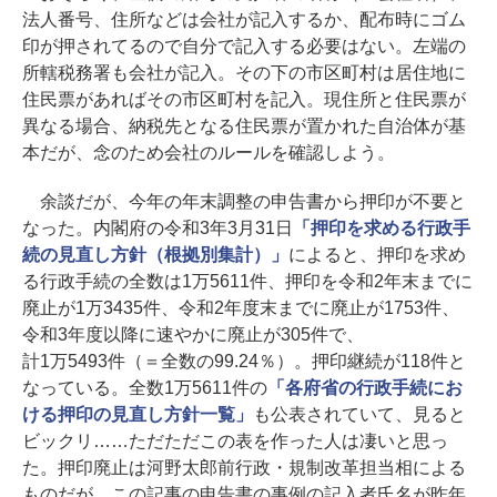
法人番号、住所などは会社が記入するか、配布時にゴム
印が押されてるので自分で記入する必要はない。左端の
所轄税務署も会社が記入。その下の市区町村は居住地に
住民票があればその市区町村を記入。現住所と住民票が
異なる場合、納税先となる住民票が置かれた自治体が基
本だが、念のため会社のルールを確認しよう。
余談だが、今年の年末調整の申告書から押印が不要と
なった。内閣府の令和3年3月31日
「押印を求める行政手
続の見直し方針（根拠別集計）」
によると、押印を求め
る行政手続の全数は1万5611件、押印を令和2年末までに
廃止が1万3435件、令和2年度末までに廃止が1753件、
令和3年度以降に速やかに廃止が305件で、
計1万5493件（＝全数の99.24％）。押印継続が118件と
なっている。全数1万5611件の
「各府省の行政手続にお
ける押印の見直し方針一覧」
も公表されていて、見ると
ビックリ……ただただこの表を作った人は凄いと思っ
た。押印廃止は河野太郎前行政・規制改革担当相による
ものだが、この記事の申告書の事例の記入者氏名が昨年