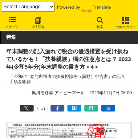
Powered by
Translate
INTERNET Watch
トピック
税金/マネー
カテゴリ
過去記事
検索
Impressサイト
特集
年末調整の記入漏れで税金の優遇措置を受け損ね
ているかも！「扶養親族」欄の注意点とは？ 2023
年(令和5年分)年末調整の書き方＜4＞
「令和6年 給与所得者の扶養控除等（異動）申告書」の記入
手順を図解
奥川浩彦@ アイピーアール
2023年11月7日 06:00
リスト