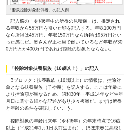
「源泉控除対象配偶者」の記入例
記入欄の「令和6年中の所得の見積額」は、推定され
る年収から55万円を引いた額を記入する。年収100万円
なら所得は45万円、年収150万円なら所得は95万円とい
った感じだ。奥さんが正社員で働いているなど年収が30
0万円とか400万円であれば控除の対象とならない。
「控除対象扶養親族（16歳以上）」の記入
Bブロック：扶養親族（16歳以上）の情報は、控除対
象となる扶養親族（子や親）を記入する。ここは年齢に
より控除額が異なるため、昭和30年・平成14年など生年
月日に関する細かな記述があり少々複雑だ。まずは所得
と年齢の条件を確認していこう。
控除対象の年齢は来年（令和6年）の年末時点で16歳
以上（平成21年1月1日以前生まれ）、ほぼ来春に高校1