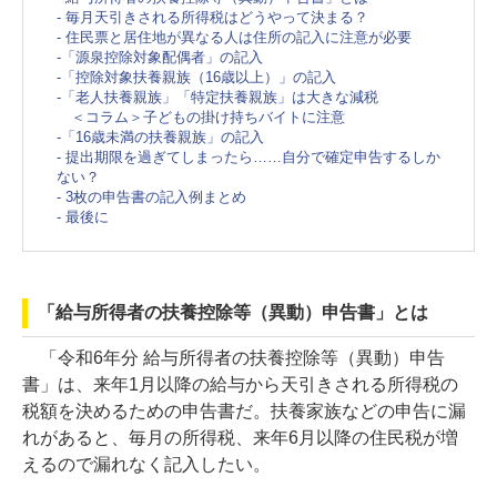
- 毎月天引きされる所得税はどうやって決まる？
- 住民票と居住地が異なる人は住所の記入に注意が必要
-「源泉控除対象配偶者」の記入
-「控除対象扶養親族（16歳以上）」の記入
-「老人扶養親族」「特定扶養親族」は大きな減税
＜コラム＞子どもの掛け持ちバイトに注意
-「16歳未満の扶養親族」の記入
- 提出期限を過ぎてしまったら……自分で確定申告するしか
ない？
- 3枚の申告書の記入例まとめ
- 最後に
「給与所得者の扶養控除等（異動）申告書」とは
「令和6年分 給与所得者の扶養控除等（異動）申告
書」は、来年1月以降の給与から天引きされる所得税の
税額を決めるための申告書だ。扶養家族などの申告に漏
れがあると、毎月の所得税、来年6月以降の住民税が増
えるので漏れなく記入したい。