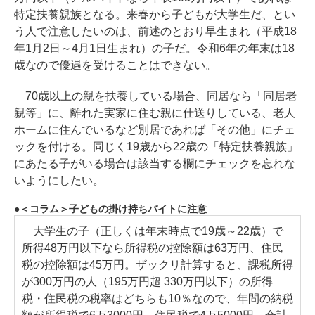
特定扶養親族となる。来春から子どもが大学生だ、とい
う人で注意したいのは、前述のとおり早生まれ（平成18
年1月2日～4月1日生まれ）の子だ。令和6年の年末は18
歳なので優遇を受けることはできない。
70歳以上の親を扶養している場合、同居なら「同居老
親等」に、離れた実家に住む親に仕送りしている、老人
ホームに住んでいるなど別居であれば「その他」にチェ
ックを付ける。同じく19歳から22歳の「特定扶養親族」
にあたる子がいる場合は該当する欄にチェックを忘れな
いようにしたい。
＜コラム＞子どもの掛け持ちバイトに注意
大学生の子（正しくは年末時点で19歳～22歳）で
所得48万円以下なら所得税の控除額は63万円、住民
税の控除額は45万円。ザックリ計算すると、課税所得
が300万円の人（195万円超 330万円以下）の所得
税・住民税の税率はどちらも10％なので、年間の納税