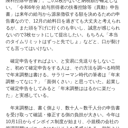
険料控除申告書」。この2枚がないと納税額が確定しな
い。「令和6年分 給与所得者の扶養控除等（異動）申告
書」は来年の給与から源泉徴収する額を決めるための申
告書なので、12月の給料日を過ぎても大丈夫と考えられ
るが、また頭を下げに行くのも辛いし、誠意が感じられ
ないので3枚セットにして提出したい。もちろん「本当
のタイムリミットはずっと先でしょ」などと、口が裂け
ても言ってはいけない。
確定申告をすればよい、と安易に先送りをしないこ
と。初めて確定申告をする人は、その方法を調べる時間
で年末調整は書ける。サラリーマン時代の筆者は「年末
調整ってなに？」「面倒くさい」と思っていた。起業し
て確定申告をしてみると「年末調整ははるかに楽だっ
た」と実感している。
年末調整は、書く側より、数十人～数千人分の申告書
を受け取って確認・修正する側の負担が大きい。今年は
10月1日からインボイス制度が始まり、小規模の会社の