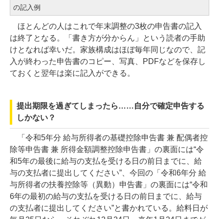
の記入例
ほとんどの人はこれで年末調整の3枚の申告書の記入
は終了となる。「書き方が分からん」という読者の手助
けとなれば幸いだ。家族構成はほぼ毎年同じなので、記
入が終わった申告書のコピー、写真、PDFなどを保存し
ておくと翌年は楽に記入ができる。
提出期限を過ぎてしまったら……自分で確定申告する
しかない？
「令和5年分 給与所得者の基礎控除申告書 兼 配偶者控
除等申告書 兼 所得金額調整控除申告書」の裏面には“令
和5年の最後に給与の支払を受ける日の前日までに、給
与の支払者に提出してください”、今回の「令和6年分 給
与所得者の扶養控除等（異動）申告書」の裏面には“令和
6年の最初の給与の支払を受ける日の前日までに、給与
の支払者に提出してください”と書かれている。給料日が