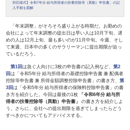
対応様式】令和7年分 給与所得者の扶養控除等（異動）申告書」の記
入手順を図解
「年末調整」がそろそろ盛り上がる時期だ。お勤めの
会社によって年末調整の提出日は早い人は10月下旬、遅
めの人は12月上旬、最も多いのが11月中旬。今週、そし
て来週、日本中の多くのサラリーマンに提出期限が迫っ
ているだろう。
第1回
は急ぐ人向けに3枚の申告書の記入例など、
第2
回
は「令和5年分 給与所得者の基礎控除申告書 兼 配偶者
控除等申告書 兼 所得金額調整控除申告書」の書き方、
第
3回
は「令和5年分 給与所得者の保険料控除申告書」の書
き方を紹介した。今回は最後の1枚
「令和6年分 給与所
得者の扶養控除等（異動）申告書」
の書き方を紹介しよ
う。さらに、会社への提出期限を過ぎてしまったらどう
すべきかについてもアドバイスする。