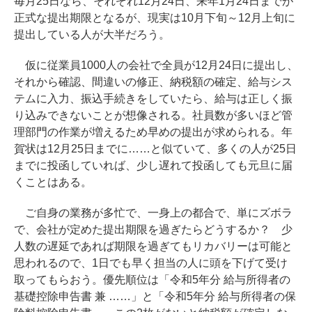
毎月25日なら、それぞれ12月24日、来年1月24日までが
正式な提出期限となるが、現実は10月下旬～12月上旬に
提出している人が大半だろう。
仮に従業員1000人の会社で全員が12月24日に提出し、
それから確認、間違いの修正、納税額の確定、給与シス
テムに入力、振込手続きをしていたら、給与は正しく振
り込みできないことが想像される。社員数が多いほど管
理部門の作業が増えるため早めの提出が求められる。年
賀状は12月25日までに……と似ていて、多くの人が25日
までに投函していれば、少し遅れて投函しても元旦に届
くことはある。
ご自身の業務が多忙で、一身上の都合で、単にズボラ
で、会社が定めた提出期限を過ぎたらどうするか？ 少
人数の遅延であれば期限を過ぎてもリカバリーは可能と
思われるので、1日でも早く担当の人に頭を下げて受け
取ってもらおう。優先順位は「令和5年分 給与所得者の
基礎控除申告書 兼 ……」と「令和5年分 給与所得者の保