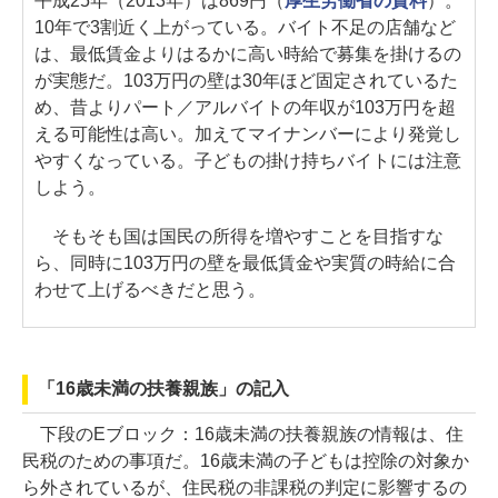
平成25年（2013年）は869円（
厚生労働省の資料
）。
10年で3割近く上がっている。バイト不足の店舗など
は、最低賃金よりはるかに高い時給で募集を掛けるの
が実態だ。103万円の壁は30年ほど固定されているた
め、昔よりパート／アルバイトの年収が103万円を超
える可能性は高い。加えてマイナンバーにより発覚し
やすくなっている。子どもの掛け持ちバイトには注意
しよう。
そもそも国は国民の所得を増やすことを目指すな
ら、同時に103万円の壁を最低賃金や実質の時給に合
わせて上げるべきだと思う。
「16歳未満の扶養親族」の記入
下段のEブロック：16歳未満の扶養親族の情報は、住
民税のための事項だ。16歳未満の子どもは控除の対象か
ら外されているが、住民税の非課税の判定に影響するの