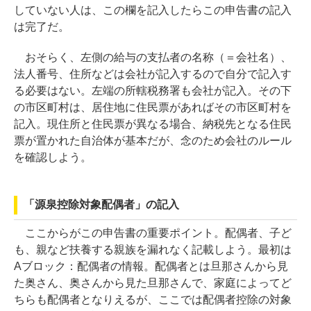
していない人は、この欄を記入したらこの申告書の記入
は完了だ。
おそらく、左側の給与の支払者の名称（＝会社名）、
法人番号、住所などは会社が記入するので自分で記入す
る必要はない。左端の所轄税務署も会社が記入。その下
の市区町村は、居住地に住民票があればその市区町村を
記入。現住所と住民票が異なる場合、納税先となる住民
票が置かれた自治体が基本だが、念のため会社のルール
を確認しよう。
「源泉控除対象配偶者」の記入
ここからがこの申告書の重要ポイント。配偶者、子ど
も、親など扶養する親族を漏れなく記載しよう。最初は
Aブロック：配偶者の情報。配偶者とは旦那さんから見
た奥さん、奥さんから見た旦那さんで、家庭によってど
ちらも配偶者となりえるが、ここでは配偶者控除の対象