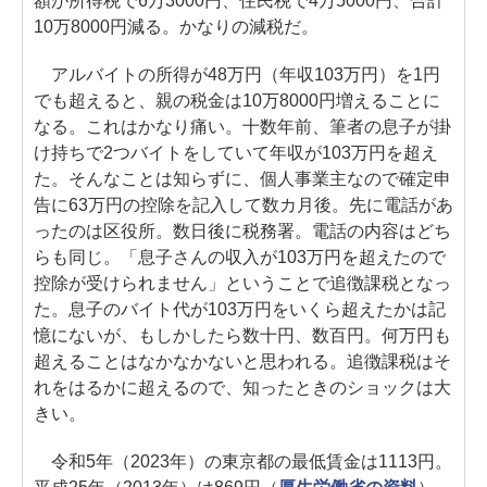
額が所得税で6万3000円、住民税で4万5000円、合計
10万8000円減る。かなりの減税だ。
アルバイトの所得が48万円（年収103万円）を1円
でも超えると、親の税金は10万8000円増えることに
なる。これはかなり痛い。十数年前、筆者の息子が掛
け持ちで2つバイトをしていて年収が103万円を超え
た。そんなことは知らずに、個人事業主なので確定申
告に63万円の控除を記入して数カ月後。先に電話があ
ったのは区役所。数日後に税務署。電話の内容はどち
らも同じ。「息子さんの収入が103万円を超えたので
控除が受けられません」ということで追徴課税となっ
た。息子のバイト代が103万円をいくら超えたかは記
憶にないが、もしかしたら数十円、数百円。何万円も
超えることはなかなかないと思われる。追徴課税はそ
れをはるかに超えるので、知ったときのショックは大
きい。
令和5年（2023年）の東京都の最低賃金は1113円。