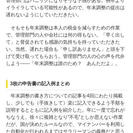
管理部門はパニックになりそうな予感がある。例年より
イライラしている可能性があるので、年末調整の提出は
遅れないようにしていただきたい。
そもそも年末調整は本人の税金を減らすための作業
で、管理部門の人や会社には何の得もない。「早く出し
て」と督促されても感謝の気持ちを持っていただきた
い。当然、遅れた場合も「申し訳ありません」と頭を下
げて受け取ってもらおう。管理部門の人の心の声を代弁
しよう――「年末調整は誰のため？ あんただよ」。
3枚の申告書の記入例まとめ
年末調整の書き方についての記事を4回にわたり掲載
し、少しでも（手抜きして）楽に記入できるよう手順を
説明するとともに記入例を紹介した。年に一度で忘れが
ちなうえ、徐々に複雑となり“不毛”としか思えない作業
だが、国が決めたルールなので、マイナンバーを利用し
た自動化が行われるまではサラリーマンの義務だと思う