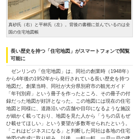
真砂氏（右）と平林氏（左）。背後の書棚に並んでいるのは全
国の住宅地図帳
長い歴史を持つ「住宅地図」がスマートフォンで閲覧
可能に
ゼンリンの「住宅地図」は、同社の創業時（1948年）
から4年後の1952年から発行されている長い歴史を持つ
地図だ。創業当時、同社が大分県別府市の観光ガイド
「年刊別府」という冊子を作ったところ、その冊子の付
録だった地図が好評となった。この地図には現在の住宅
地図と同様に、道路沿いの店舗や目印になるような施設
が細かく載っており、地図を見た人から「うちの店もぜ
ひ載せてほしい」という要望が多数寄せられたという。
「これはビジネスになる」と判断した同社は各地の住宅
地図の作成に取り組み、以後、一軒一軒、一戸一戸の建