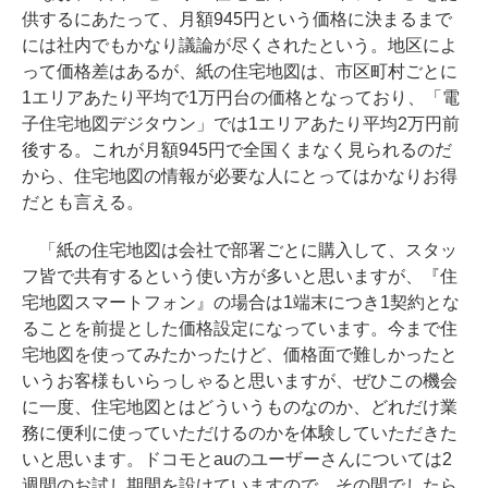
供するにあたって、月額945円という価格に決まるまで
には社内でもかなり議論が尽くされたという。地区によ
って価格差はあるが、紙の住宅地図は、市区町村ごとに
1エリアあたり平均で1万円台の価格となっており、「電
子住宅地図デジタウン」では1エリアあたり平均2万円前
後する。これが月額945円で全国くまなく見られるのだ
から、住宅地図の情報が必要な人にとってはかなりお得
だとも言える。
「紙の住宅地図は会社で部署ごとに購入して、スタッ
フ皆で共有するという使い方が多いと思いますが、『住
宅地図スマートフォン』の場合は1端末につき1契約とな
ることを前提とした価格設定になっています。今まで住
宅地図を使ってみたかったけど、価格面で難しかったと
いうお客様もいらっしゃると思いますが、ぜひこの機会
に一度、住宅地図とはどういうものなのか、どれだけ業
務に便利に使っていただけるのかを体験していただきた
いと思います。ドコモとauのユーザーさんについては2
週間のお試し期間を設けていますので、その間でしたら