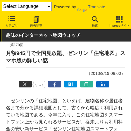
Powered by
Translate
INTERNET Watch
トピック
地図/位置情報
カテゴリ
過去記事
検索
Impressサイト
趣味のインターネット地図ウォッチ
第170回
月額945円で全国見放題、ゼンリン「住宅地図」ス
マホ版の詳しい話
（2013/9/19 06:00）
リスト
ゼンリンの「住宅地図」といえば、建物名称や居住者
名まで分かる詳細地図として、古くから幅広く利用され
ている地図である。今年に入り、この住宅地図をスマー
トフォン上から見られるサービスが、従来よりも利用料
金の安い新サービス「ゼンリン住宅地図スマートフォ