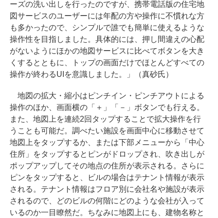
ーズの洗い出しを行ったのですが、携帯電話版の住宅地
図サービスのユーザーには年配の方や操作に不慣れな方
も多かったので、シンプルで誰でも簡単に使えるような
操作性を目指しました。具体的には、押し間違えの心配
がないようにほかの地図サービスに比べてボタンを大き
くするとともに、トップの画面だけでほとんどすべての
操作が終わるUIを意識しました。」（真砂氏）
地図の拡大・縮小はピンチイン・ピンチアウトによる
操作のほか、画面横の「＋」「－」ボタンでも行える。
また、地図上を連続2回タップすることで拡大操作を行
うことも可能だ。調べたい施設を画面中心に移動させて
地図上をタップするか、または下部メニューから「中心
住所」をタップするとピンがドロップされ、吹き出しが
ポップアップしてその地点の住所が表示される。さらに
ピンをタップすると、ビルの場合はテナント情報が表示
される。テナント情報はフロア別に会社名や施設が表示
されるので、どのビルの何階にどのような会社が入って
いるのか一目瞭然だ。ちなみに地図上にも、建物名称と