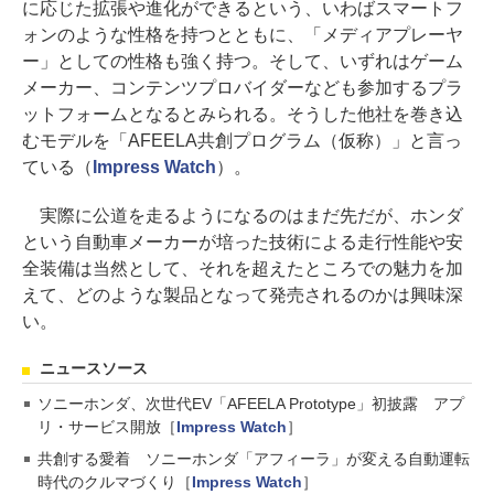
に応じた拡張や進化ができるという、いわばスマートフ
ォンのような性格を持つとともに、「メディアプレーヤ
ー」としての性格も強く持つ。そして、いずれはゲーム
メーカー、コンテンツプロバイダーなども参加するプラ
ットフォームとなるとみられる。そうした他社を巻き込
むモデルを「AFEELA共創プログラム（仮称）」と言っ
ている（
Impress Watch
）。
実際に公道を走るようになるのはまだ先だが、ホンダ
という自動車メーカーが培った技術による走行性能や安
全装備は当然として、それを超えたところでの魅力を加
えて、どのような製品となって発売されるのかは興味深
い。
ニュースソース
ソニーホンダ、次世代EV「AFEELA Prototype」初披露 アプ
リ・サービス開放［
Impress Watch
］
共創する愛着 ソニーホンダ「アフィーラ」が変える自動運転
時代のクルマづくり［
Impress Watch
］