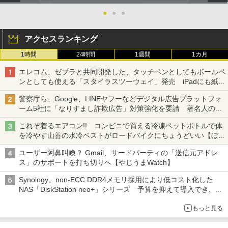
●
●
●
アクセスランキング
1時間
24時間
1週間
1カ月
エレコム、ゼブラと共同開発した、タッチペンとしてもボールペ
ンとしても使える「スタイラスツーウェイ」発売 iPadにも紙に
も、持ち替えずに書き込める
警察庁ら、Google、LINEヤフーなどデジタル広告プラットフォ
ーム5社に「なりすまし詐欺広告」対策強化を要請 著名人の写
真や映像を使った投資詐欺などへの対策として
これぞ着るエアコン!! コンビニで買える冷凍ペットボトルで体
を冷やす山善の水冷ベストがロードバイクにちょうどいい【ぼっ
ち・ざ・ろーど！その14】【空いた時間でなにしてる？】
ユーザー阿鼻叫喚？ Gmail、サードパーティの「送信元アドレ
ス」のサポートを打ち切りへ【やじうまWatch】
Synology、non-ECC DDR4メモリ採用により低コスト化した
NAS「DiskStation neo+」シリーズ 予算を抑えて導入でき、
ECCメモリへのアップグレードも可能
もっと見る