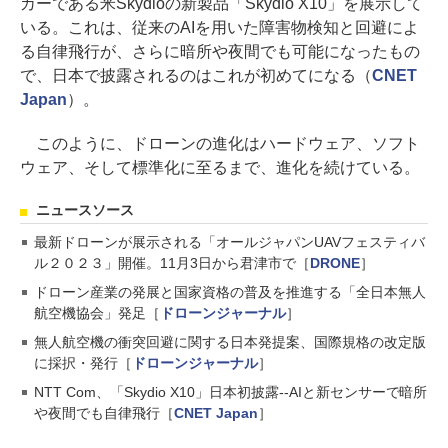
カーである米Skydioの新製品「Skydio X10」を展示して
いる。これは、従来のAIを用いた障害物検知と回避によ
る自律飛行が、さらに暗所や夜間でも可能になったもの
で、日本で披露されるのはこれが初めてになる（
CNET
Japan
）。
このように、ドローンの進化はハードウェア、ソフト
ウェア、そして標準化に至るまで、進化を続けている。
ニュースソース
最新ドローンが展示される「オールジャパンUAVフェスティバ
ル２０２３」開催。11月3日から君津市で［
DRONE
］
ドローン産業の発展と国家資格の普及を推進する「全日本無人
航空機協会」発足［
ドローンジャーナル
］
無人航空機の衝突回避に関する日本発提案、国際規格の改定版
に採択・発行［
ドローンジャーナル
］
NTT Com、「Skydio X10」日本初披露--AIと新センサーで暗所
や夜間でも自律飛行［
CNET Japan
］