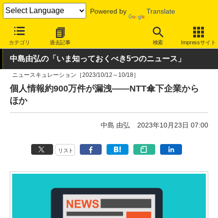
Powered by
Translate
INTERNET Watch
トピック
業界動向
その他
カテゴリ
過去記事
検索
Impressサイト
中島由弘の「いま知っておくべき5つのニュース」
ニュースキュレーション［2023/10/12～10/18］
個人情報約900万件が漏洩――NTT傘下企業から
ほか
中島 由弘
2023年10月23日 07:00
リスト