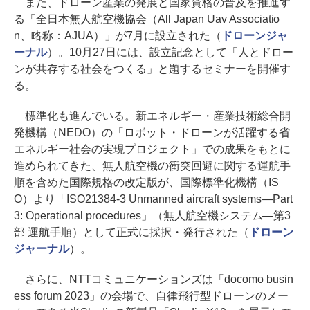
また、ドローン産業の発展と国家資格の普及を推進す
る「全日本無人航空機協会（All Japan Uav Associatio
n、略称：AJUA）」が7月に設立された（
ドローンジャ
ーナル
）。10月27日には、設立記念として「人とドロー
ンが共存する社会をつくる」と題するセミナーを開催す
る。
標準化も進んでいる。新エネルギー・産業技術総合開
発機構（NEDO）の「ロボット・ドローンが活躍する省
エネルギー社会の実現プロジェクト」での成果をもとに
進められてきた、無人航空機の衝突回避に関する運航手
順を含めた国際規格の改定版が、国際標準化機構（IS
O）より「ISO21384-3 Unmanned aircraft systems―Part
3: Operational procedures」（無人航空機システム―第3
部 運航手順）として正式に採択・発行された（
ドローン
ジャーナル
）。
さらに、NTTコミュニケーションズは「docomo busin
ess forum 2023」の会場で、自律飛行型ドローンのメー