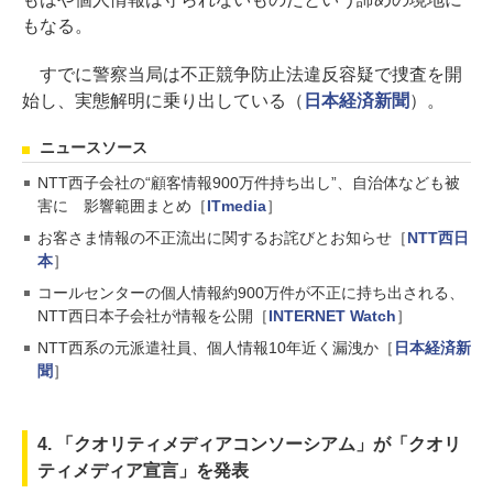
もなる。
すでに警察当局は不正競争防止法違反容疑で捜査を開
始し、実態解明に乗り出している（
日本経済新聞
）。
ニュースソース
NTT西子会社の“顧客情報900万件持ち出し”、自治体なども被
害に 影響範囲まとめ［
ITmedia
］
お客さま情報の不正流出に関するお詫びとお知らせ［
NTT西日
本
］
コールセンターの個人情報約900万件が不正に持ち出される、
NTT西日本子会社が情報を公開［
INTERNET Watch
］
NTT西系の元派遣社員、個人情報10年近く漏洩か［
日本経済新
聞
］
4. 「クオリティメディアコンソーシアム」が「クオリ
ティメディア宣言」を発表