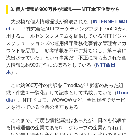
3. 個人情報約900万件が漏洩――NTT傘下企業から
大規模な個人情報漏洩が発表された（
INTERNET Wat
ch
）。「株式会社NTTマーケティングアクトProCXが利
用するコールセンタシステムを提供しているNTTビジネ
スソリューションズの運用保守業務従事者が管理者アカ
ウントを悪用し、顧客情報を不正に持ち出し、第三者に
流出させていた」という事案だ。不正に持ち出された個
人情報は約900万件にのぼるとしている（
NTT西日
本
）。
この約900万件の内訳をITmediaが「影響のあった組
織・件数を一覧化」して記事として掲載している（
ITme
dia
）。NTTドコモ、WOWOWなど、全国規模でサービ
スを行っている企業の名前もある。
これまで、何度も情報漏洩はあったが、日本を代表す
る情報通信の企業であるNTTグループの企業となれば、
もはや個人情報は守られないものだという諦めの境地に