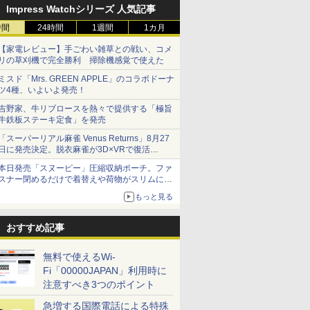
Impress Watchシリーズ 人気記事
時間
24時間
1週間
1カ月
【家電レビュー】手ごわい雑草との戦い、コメ
リの草刈機で完全勝利 掃除機感覚で使えた
ミスド「Mrs. GREEN APPLE」のコラボドーナ
ツ4種、いよいよ発売！
吉野家、牛リブロースを熱々で提供する「極旨
牛鉄板ステーキ定食」を発売
「スーパーリアル麻雀 Venus Returns」8月27
日に発売決定。脱衣麻雀が3D×VRで復活
発売から2週間は20%オフになるセールが実施
本日発売「スヌーピー」圧縮収納ポーチ。ファ
スナー閉めるだけで着替えや荷物がスリムにま
とまる
もっと見る
おすすめ記事
無料で使えるWi-
Fi「00000JAPAN」利用時に
注意すべき3つのポイント
急増する国際電話による特殊