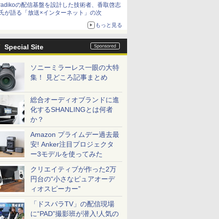
radikoの配信基盤を設計した技術者、香取啓志
氏が語る「放送×インターネット」の次
もっと見る
Special Site
ソニーミラーレス一眼の大特
集！ 見どころ記事まとめ
総合オーディオブランドに進
化するSHANLINGとは何者
か？
Amazon プライムデー過去最
安! Anker注目プロジェクタ
ー3モデルを使ってみた
クリエイティブが作った2万
円台の“小さなピュアオーデ
ィオスピーカー”
「ドスパラTV」の配信現場
に“PAD”撮影班が潜入!人気の