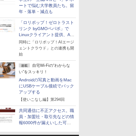
ートで悩む大学教員たち。留
年・落単・減点も
「ロリポップ！ゼロトラスト
リンク byGMOペパボ」で
Linuxクライアント提供、AI
エージェントの接続が容易に
同時に「ロリポップ！AIエージ
ェントクラウド」との連携も開
始
自宅Wi-Fiの“わからな
連載
い”をスッキリ！
Androidの写真と動画をMac
にUSBケーブル接続でバック
アップする
【使いこなし編】第294回
共同通信に不正アクセス。職
員・加盟社・取引先などの情
報6000件が漏えいした可能
性