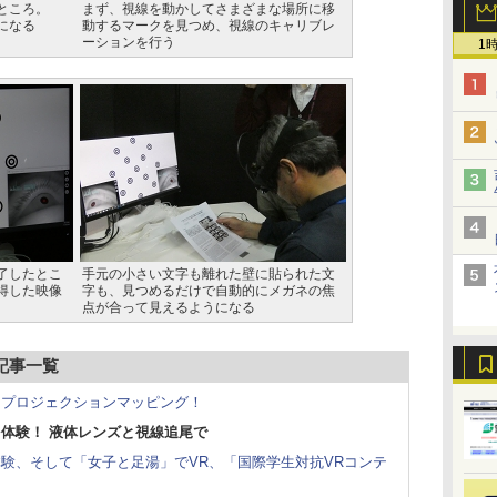
ところ。
まず、視線を動かしてさまざまな場所に移
になる
動するマークを見つめ、視線のキャリブレ
ーションを行う
1
了したとこ
手元の小さい文字も離れた壁に貼られた文
得した映像
字も、見つめるだけで自動的にメガネの焦
点が合って見えるようになる
」記事一覧
にプロジェクションマッピング！
体験！ 液体レンズと視線追尾で
験、そして「女子と足湯」でVR、「国際学生対抗VRコンテ