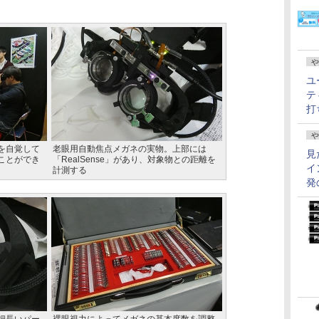
や
ユ
テ
打
や
を自覚して
老眼用自動焦点メガネの実物。上部には
見
ことができ
「RealSense」があり、対象物との距離を
イ
計測する
発