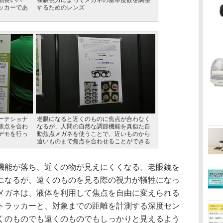
細長いパー
裸眼視力によってメガネの基本度数を調整
ッカーであ
するためのレンズ
ーテショナ
老眼になると近くのものに焦点が合わなく
焦点を合わ
なるが、人間の自然な調節機能を真似た自
デモを行っ
動焦点メガネを使うことで、近いものから
遠いものまで焦点を合わせることができる
能が落ち、近くの物が見えにくくなる。老眼鏡を
になるが、遠くのものを見る際の視力が犠牲になっ
メガネは、液体を利用して焦点を自由に変えられる
トラッカーと、対象までの距離を計測する深度セン
くのものでも遠くのものでもしっかりと見えるよう