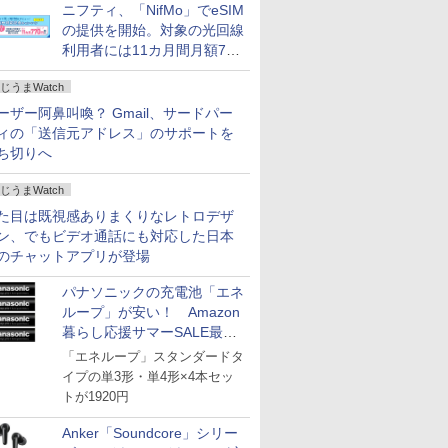
ニフティ、「NifMo」でeSIM
の提供を開始。対象の光回線
利用者には11カ月間月額770
円割引のキャンペーン
じうまWatch
ーザー阿鼻叫喚？ Gmail、サードパー
ィの「送信元アドレス」のサポートを
ち切りへ
じうまWatch
た目は既視感ありまくりなレトロデザ
ン、でもビデオ通話にも対応した日本
のチャットアプリが登場
パナソニックの充電池「エネ
ループ」が安い！ Amazon
暮らし応援サマーSALE最終
日
「エネループ」スタンダードタ
イプの単3形・単4形×4本セッ
トが1920円
Anker「Soundcore」シリー