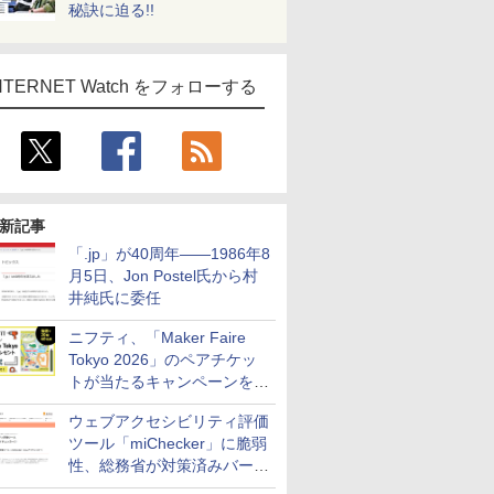
秘訣に迫る!!
NTERNET Watch をフォローする
新記事
「.jp」が40周年――1986年8
月5日、Jon Postel氏から村
井純氏に委任
ニフティ、「Maker Faire
Tokyo 2026」のペアチケッ
トが当たるキャンペーンをX
で実施。8月16日まで
ウェブアクセシビリティ評価
ツール「miChecker」に脆弱
性、総務省が対策済みバージ
ョンへの更新を呼び掛け