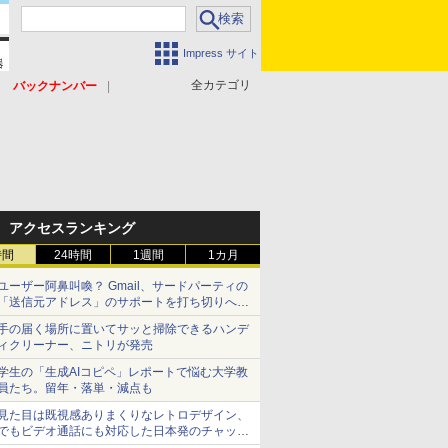
Impress サイト
全カテゴリ
バックナンバー
アクセスランキング
時間
24時間
1週間
1カ月
ユーザー阿鼻叫喚？ Gmail、サードパーティの
「送信元アドレス」のサポートを打ち切りへ
【やじうまWatch】
手の届く場所に置いてサッと掃除できるハンデ
ィクリーナー、ニトリが発売
学生の「生成AIコピペ」レポートで悩む大学教
員たち。留年・落単・減点も
見た目は既視感ありまくりなレトロデザイン、
でもビデオ通話にも対応した日本発のチャット
アプリが登場【やじうまWatch】