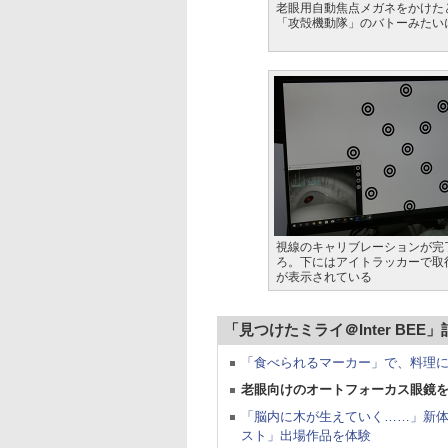
老眼用自動焦点メガネをかけた
「攻殻機動隊」のバトーみたい
視線のキャリブレーションが完
ろ。下にはアイトラッカーで取
が表示されている
「見つけたミライ＠Inter BEE
「食べられるマーカー」で、料理
老眼向けのオートフォーカス眼鏡を
「脳内に木が生えていく……」新体
スト」出場作品を体験