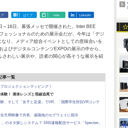
ェア
はてブ
note
LinkedIn
月14日～16日、幕張メッセで開催された。Inter BEE
ロフェッショナルのための展示会だが、今年は「デジ
催になり、メディア総合イベントとしての意味合いを
BEEおよびデジタルコンテンツEXPOの展示の中から、
ふさわしい展示や、読者の関心が高そうな展示を紹
」記事一覧
にプロジェクションマッピング！
体験！ 液体レンズと視線追尾で
験、そして「女子と足湯」でVR、「国際学生対抗VRコンテ
と全天周映像で共有、遠隔地のセグウェイに指示
のネタ探しシステム？ SNS速報配信サービス「Spectee」