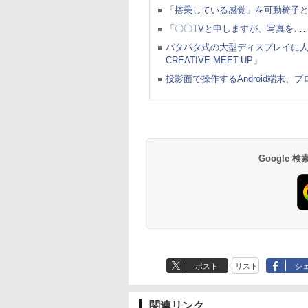
「搭乗している感覚」を可動椅子
「〇〇TVと申しますが、写真を……」
パタパタ式の大型ディスプレイに人を
CREATIVE MEET-UP」
投影面で操作するAndroid端末
Google
ポスト
リスト
シ
関連リンク