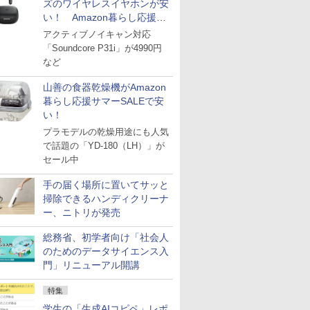
ズのワイヤレスイヤホンが安
い！ Amazon暮らし応援サ
マーSALE
アクティブノイキャン対応
「Soundcore P31i」が4990円
など
山善の食器乾燥機がAmazon
暮らし応援サマーSALEで安
い！
プラモデルの乾燥用途にも人気
で話題の「YD-180（LH）」が
セール中
手の届く場所に置いてサッと
掃除できるハンディクリーナ
ー、ニトリが発売
総務省、初学者向け「社会人
のためのデータサイエンス入
門」リニューアル開講
特集
学生の「生成AIコピペ」レポ