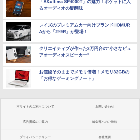
「A&ultima SP4000T」の魅力！ポケットに入
るオーディオの醍醐味
レイズのプレミアムカー向けブランドHOMUR
Aから「2×9R」が登場！
クリエイティブが作った2万円台の“小さなピュ
アオーディオスピーカー”
お値段そのままでメモリ倍増！メモリ32GBの
「お得なゲーミングノート」
本サイトのご利用について
お問い合わせ
広告掲載のご案内
編集部へのご連絡
プライバシーポリシー
会社概要