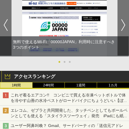
無料で使えるWi-Fi「00000JAPAN」利用時に注意すべき
3つのポイント
●
●
●
アクセスランキング
1時間
24時間
1週間
1カ月
これぞ着るエアコン!! コンビニで買える冷凍ペットボトルで体
を冷やす山善の水冷ベストがロードバイクにちょうどいい【ぼっ
ち・ざ・ろーど！その14】【空いた時間でなにしてる？】
エレコム、ゼブラと共同開発した、タッチペンとしてもボールペ
ンとしても使える「スタイラスツーウェイ」発売 iPadにも紙に
も、持ち替えずに書き込める
ユーザー阿鼻叫喚？ Gmail、サードパーティの「送信元アドレ