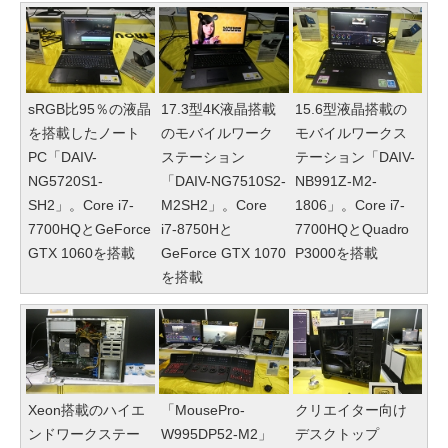
sRGB比95％の液晶
17.3型4K液晶搭載
15.6型液晶搭載の
を搭載したノート
のモバイルワーク
モバイルワークス
PC「DAIV-
ステーション
テーション「DAIV-
NG5720S1-
「DAIV-NG7510S2-
NB991Z-M2-
SH2」。Core i7-
M2SH2」。Core
1806」。Core i7-
7700HQとGeForce
i7-8750Hと
7700HQとQuadro
GTX 1060を搭載
GeForce GTX 1070
P3000を搭載
を搭載
Xeon搭載のハイエ
「MousePro-
クリエイター向け
ンドワークステー
W995DP52-M2」
デスクトップ