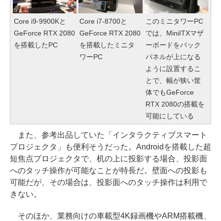
Core i9-9900Kと
Core i7-8700と
このミニタワーPC
GeForce RTX 2080
GeForce RTX 2080
では、MiniITXマザ
を搭載したPC
を搭載したミニタ
ーボードをバック
ワーPC
パネルが上になる
ように設置するこ
とで、幅が狭い筐
体でもGeForce
RTX 2080の搭載を
可能にしている
また、参考出品していた「インタラクティブスマート
プロジェクタ」も便利そうだった。Androidを搭載した超
短焦点プロジェクタで、机の上に投影する場合、投影面
へのタッチ操作が可能なことが特長だ。壁面への投影も
可能だが、その場合は、投影面へのタッチ操作は利用で
きない。
そのほか、業務向けの車載型4K録画機やARM搭載機、