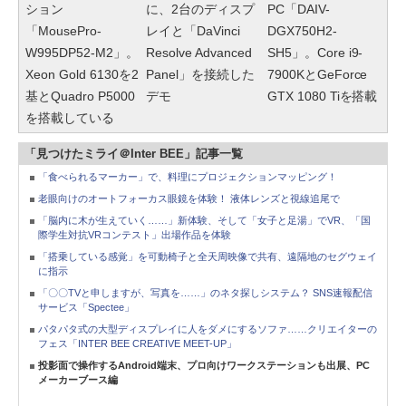
ション
に、2台のディスプ
PC「DAIV-
「MousePro-
レイと「DaVinci
DGX750H2-
W995DP52-M2」。
Resolve Advanced
SH5」。Core i9-
Xeon Gold 6130を2
Panel」を接続した
7900KとGeForce
基とQuadro P5000
デモ
GTX 1080 Tiを搭載
を搭載している
「見つけたミライ＠Inter BEE」記事一覧
「食べられるマーカー」で、料理にプロジェクションマッピング！
老眼向けのオートフォーカス眼鏡を体験！ 液体レンズと視線追尾で
「脳内に木が生えていく……」新体験、そして「女子と足湯」でVR、「国
際学生対抗VRコンテスト」出場作品を体験
「搭乗している感覚」を可動椅子と全天周映像で共有、遠隔地のセグウェイ
に指示
「〇〇TVと申しますが、写真を……」のネタ探しシステム？ SNS速報配信
サービス「Spectee」
パタパタ式の大型ディスプレイに人をダメにするソファ……クリエイターの
フェス「INTER BEE CREATIVE MEET-UP」
投影面で操作するAndroid端末、プロ向けワークステーションも出展、PC
メーカーブース編