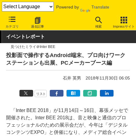
Powered by
Translate
INTERNET Watch
イベント
その他
カテゴリ
過去記事
検索
Impressサイト
イベントレポート
見つけたミライ＠Inter BEE
投影面で操作するAndroid端末、プロ向けワーク
ステーションも出展、PCメーカーブース編
石井 英男
2018年11月30日 06:05
リスト
「Inter BEE 2018」が11月14日～16日、幕張メッセで
開催された。Inter BEE 2018は、音と映像と通信のプロ
フェッショナルのための展示会だが、今年は「デジタル
コンテンツEXPO」と併催になり、メディア総合イベン