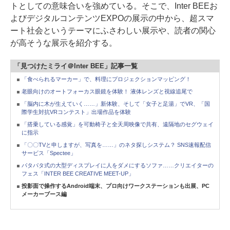
トとしての意味合いを強めている。そこで、Inter BEEお
よびデジタルコンテンツEXPOの展示の中から、超スマ
ート社会というテーマにふさわしい展示や、読者の関心
が高そうな展示を紹介する。
「見つけたミライ＠Inter BEE」記事一覧
「食べられるマーカー」で、料理にプロジェクションマッピング！
老眼向けのオートフォーカス眼鏡を体験！ 液体レンズと視線追尾で
「脳内に木が生えていく……」新体験、そして「女子と足湯」でVR、「国
際学生対抗VRコンテスト」出場作品を体験
「搭乗している感覚」を可動椅子と全天周映像で共有、遠隔地のセグウェイ
に指示
「〇〇TVと申しますが、写真を……」のネタ探しシステム？ SNS速報配信
サービス「Spectee」
パタパタ式の大型ディスプレイに人をダメにするソファ……クリエイターの
フェス「INTER BEE CREATIVE MEET-UP」
投影面で操作するAndroid端末、プロ向けワークステーションも出展、PC
メーカーブース編