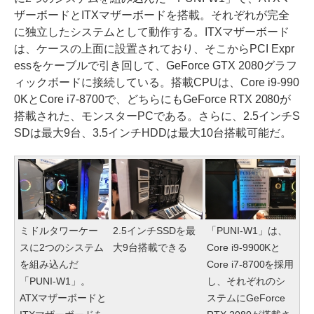
ザーボードとITXマザーボードを搭載。それぞれが完全
に独立したシステムとして動作する。ITXマザーボード
は、ケースの上面に設置されており、そこからPCI Expr
essをケーブルで引き回して、GeForce GTX 2080グラフ
ィックボードに接続している。搭載CPUは、Core i9-990
0KとCore i7-8700で、どちらにもGeForce RTX 2080が
搭載された、モンスターPCである。さらに、2.5インチS
SDは最大9台、3.5インチHDDは最大10台搭載可能だ。
ミドルタワーケー
2.5インチSSDを最
「PUNI-W1」は、
スに2つのシステム
大9台搭載できる
Core i9-9900Kと
を組み込んだ
Core i7-8700を採用
「PUNI-W1」。
し、それぞれのシ
ATXマザーボードと
ステムにGeForce