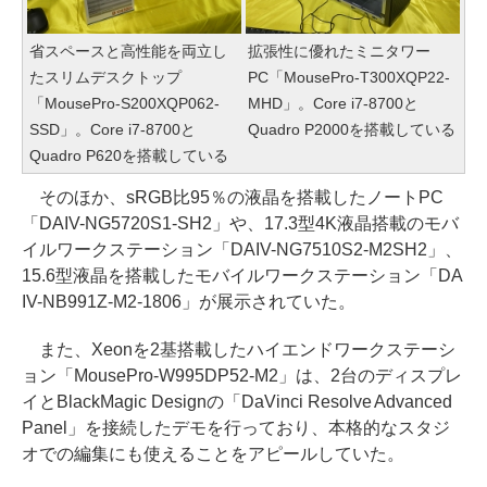
省スペースと高性能を両立し
拡張性に優れたミニタワー
たスリムデスクトップ
PC「MousePro-T300XQP22-
「MousePro-S200XQP062-
MHD」。Core i7-8700と
SSD」。Core i7-8700と
Quadro P2000を搭載している
Quadro P620を搭載している
そのほか、sRGB比95％の液晶を搭載したノートPC
「DAIV-NG5720S1-SH2」や、17.3型4K液晶搭載のモバ
イルワークステーション「DAIV-NG7510S2-M2SH2」、
15.6型液晶を搭載したモバイルワークステーション「DA
IV-NB991Z-M2-1806」が展示されていた。
また、Xeonを2基搭載したハイエンドワークステーシ
ョン「MousePro-W995DP52-M2」は、2台のディスプレ
イとBlackMagic Designの「DaVinci Resolve Advanced
Panel」を接続したデモを行っており、本格的なスタジ
オでの編集にも使えることをアピールしていた。