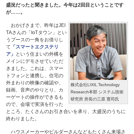
盛況だったと聞きました。今年は2回目ということです
が……。
おかげさまで、昨年はJEI
TAさんの「IoTタウン」とい
うブースの一角をお借りし
て
「スマートエクステリ
ア」
という住まいの外構を
メインにデモさせていただ
きました。これは、スマー
トフォンと連携し、住宅の
外まわりの映像の確認や、
株式会社LIXIL Technology
録画、音声のやりとり、カ
Research本部 システム技術
ーゲートの操作ができるも
研究所 所長の三原 寛司氏
ので、会場で実演を行った
ところ、たくさんのお引き合いを承り、大盛況のうちに
終わりました。
ハウスメーカーやビルダーさんなどもたくさん来場さ