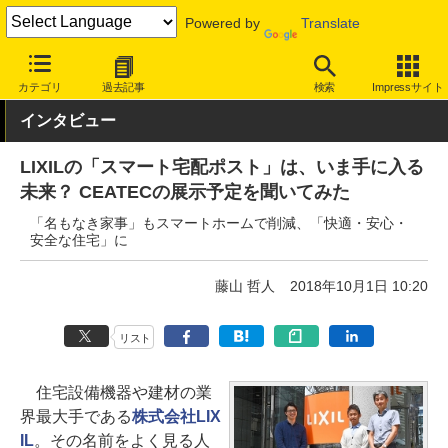
Powered by
Translate
INTERNET Watch
イベント
CEATEC
2018
カテゴリ
過去記事
検索
Impressサイト
インタビュー
LIXILの「スマート宅配ポスト」は、いま手に入る
未来？ CEATECの展示予定を聞いてみた
「名もなき家事」もスマートホームで削減、「快適・安心・
安全な住宅」に
藤山 哲人
2018年10月1日 10:20
リスト
住宅設備機器や建材の業
界最大手である
株式会社LIX
IL
。その名前をよく見る人