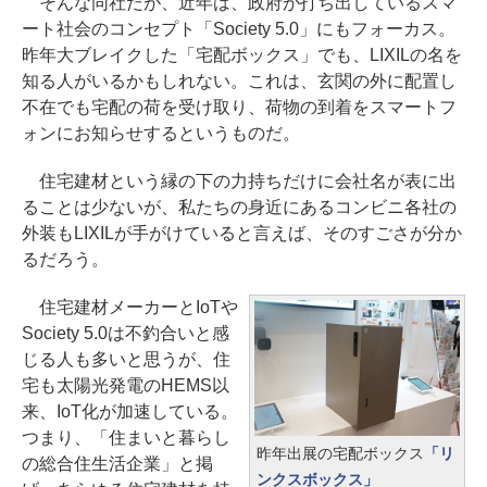
そんな同社だが、近年は、政府が打ち出しているスマ
ート社会のコンセプト「Society 5.0」にもフォーカス。
昨年大ブレイクした「宅配ボックス」でも、LIXILの名を
知る人がいるかもしれない。これは、玄関の外に配置し
不在でも宅配の荷を受け取り、荷物の到着をスマートフ
ォンにお知らせするというものだ。
住宅建材という縁の下の力持ちだけに会社名が表に出
ることは少ないが、私たちの身近にあるコンビニ各社の
外装もLIXILが手がけていると言えば、そのすごさが分か
るだろう。
住宅建材メーカーとIoTや
Society 5.0は不釣合いと感
じる人も多いと思うが、住
宅も太陽光発電のHEMS以
来、IoT化が加速している。
つまり、「住まいと暮らし
昨年出展の宅配ボックス
「リ
の総合住生活企業」と掲
ンクスボックス」