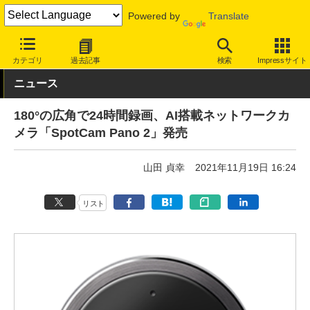
Powered by
Translate
INTERNET Watch
ハードウェア
LAN機器
その他
カテゴリ
過去記事
検索
Impressサイト
ニュース
180°の広角で24時間録画、AI搭載ネットワークカ
メラ「SpotCam Pano 2」発売
山田 貞幸
2021年11月19日 16:24
リスト