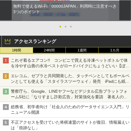
無料で使えるWi-Fi「00000JAPAN」利用時に注意すべき
3つのポイント
●
●
●
アクセスランキング
1時間
24時間
1週間
1カ月
これぞ着るエアコン!! コンビニで買える冷凍ペットボトルで体
を冷やす山善の水冷ベストがロードバイクにちょうどいい【ぼっ
ち・ざ・ろーど！その14】【空いた時間でなにしてる？】
エレコム、ゼブラと共同開発した、タッチペンとしてもボールペ
ンとしても使える「スタイラスツーウェイ」発売 iPadにも紙に
も、持ち替えずに書き込める
警察庁ら、Google、LINEヤフーなどデジタル広告プラットフォ
ーム5社に「なりすまし詐欺広告」対策強化を要請 著名人の写
真や映像を使った投資詐欺などへの対策として
総務省、初学者向け「社会人のためのデータサイエンス入門」リ
ニューアル開講
不正アクセスを受けていた将棋連盟のサイトが復旧、情報漏えい
は「痕跡なし」