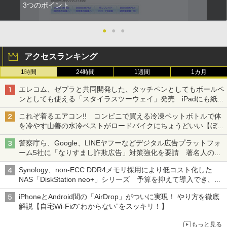
3つのポイント
●
●
●
アクセスランキング
1時間
24時間
1週間
1カ月
エレコム、ゼブラと共同開発した、タッチペンとしてもボールペ
ンとしても使える「スタイラスツーウェイ」発売 iPadにも紙に
も、持ち替えずに書き込める
これぞ着るエアコン!! コンビニで買える冷凍ペットボトルで体
を冷やす山善の水冷ベストがロードバイクにちょうどいい【ぼっ
ち・ざ・ろーど！その14】【空いた時間でなにしてる？】
警察庁ら、Google、LINEヤフーなどデジタル広告プラットフォ
ーム5社に「なりすまし詐欺広告」対策強化を要請 著名人の写
真や映像を使った投資詐欺などへの対策として
Synology、non-ECC DDR4メモリ採用により低コスト化した
NAS「DiskStation neo+」シリーズ 予算を抑えて導入でき、
ECCメモリへのアップグレードも可能
iPhoneとAndroid間の「AirDrop」がついに実現！ やり方を徹底
解説【自宅Wi-Fiの“わからない”をスッキリ！】
もっと見る