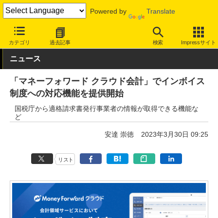
Powered by
Translate
INTERNET Watch
トピック
インボイス制度
カテゴリ
過去記事
検索
Impressサイト
ニュース
「マネーフォワード クラウド会計」でインボイス
制度への対応機能を提供開始
国税庁から適格請求書発行事業者の情報が取得できる機能な
ど
安達 崇徳
2023年3月30日 09:25
リスト