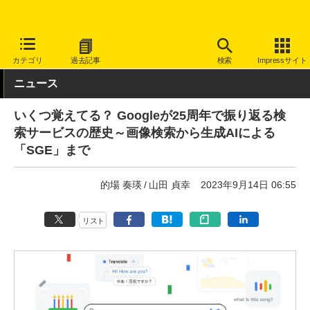
INTERNET Watch
サービス/ソフト
サービス
検索
カテゴリ
過去記事
検索
Impressサイト
ニュース
いくつ覚えてる？ Googleが25周年で振り返る検
索サービスの歴史～画像検索から生成AIによる
「SGE」まで
的場 奏瑛
山田 貞幸
2023年9月14日 06:55
リスト