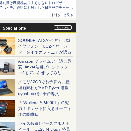
見た目は既視感ありまくりなレトロデザイン、
でもビデオ通話にも対応した日本発のチャット
アプリが登場【やじうまWatch】
もっと見る
Special Site
SOUNDPEATSのイヤカフ型
イヤフォン「UU2イヤーカ
フ」をイヤカフマニアが語る
Amazon プライムデー過去最
安! Anker注目プロジェクタ
ー3モデルを使ってみた
メモリ32GBでも予算内。産
経新聞社がAMD Ryzen搭載
dynabookを2千台導入
「A&ultima SP4000T」の魅
力！ポケットに入るオーディ
オの醍醐味
レイズ鍛造1ピースアルミホ
イール「CE28 N-plus」軽量