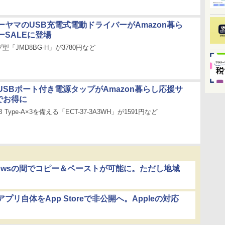
ーヤマのUSB充電式電動ドライバーがAmazon暮ら
ーSALEに登場
「JMD8BG-H」が3780円など
USBポート付き電源タップがAmazon暮らし応援サ
でお得に
 Type-A×3を備える「ECT-37-3A3WH」が1591円など
ndowsの間でコピー＆ペーストが可能に。ただし地域
リ自体をApp Storeで非公開へ。Appleの対応