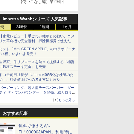
【使いこなし編】第294回
Impress Watchシリーズ 人気記事
時間
24時間
1週間
1カ月
【家電レビュー】手ごわい雑草との戦い、コメ
リの草刈機で完全勝利 掃除機感覚で使えた
ミスド「Mrs. GREEN APPLE」のコラボドーナ
ツ4種、いよいよ発売！
吉野家、牛リブロースを熱々で提供する「極旨
牛鉄板ステーキ定食」を発売
ドコモ前田社長が「ahamo40GB化は検証のた
め」、料金値上げへの考え方にも言及
バーガーキング、超大型チーズバーガー「ダー
ティ ザ・ワンパウンダー」を発売。総カロリー
約1656kcal、総重量約527g！
もっと見る
おすすめ記事
無料で使えるWi-
Fi「00000JAPAN」利用時に