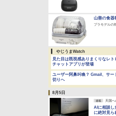
山善の食器乾
プラモデルの乾
やじうまWatch
見た目は既視感ありまくりなレト
チャットアプリが登場
ユーザー阿鼻叫喚？ Gmail、
切りへ
8月5日
天国へ
連載
AIに相談
に絶対見ら