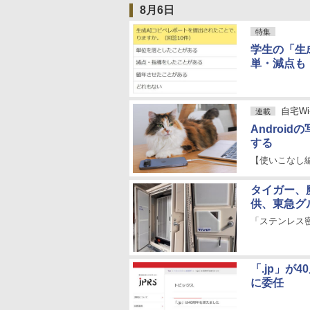
8月6日
特集
学生の「生
単・減点も
自宅Wi
連載
Androi
する
【使いこなし編
タイガー、
供、東急グ
「ステンレス密
「.jp」が4
に委任