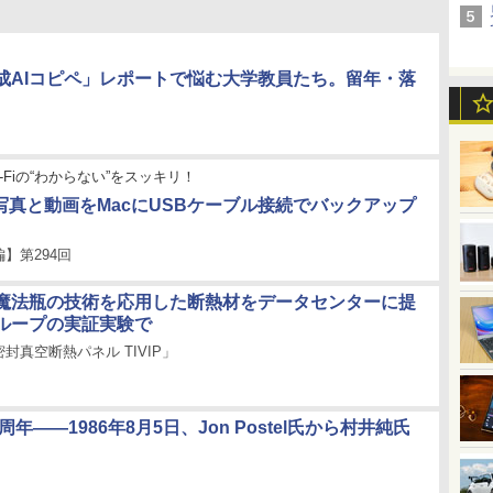
成AIコピペ」レポートで悩む大学教員たち。留年・落
-Fiの“わからない”をスッキリ！
dの写真と動画をMacにUSBケーブル接続でバックアップ
】第294回
魔法瓶の技術を応用した断熱材をデータセンターに提
ループの実証実験で
封真空断熱パネル TIVIP」
0周年――1986年8月5日、Jon Postel氏から村井純氏