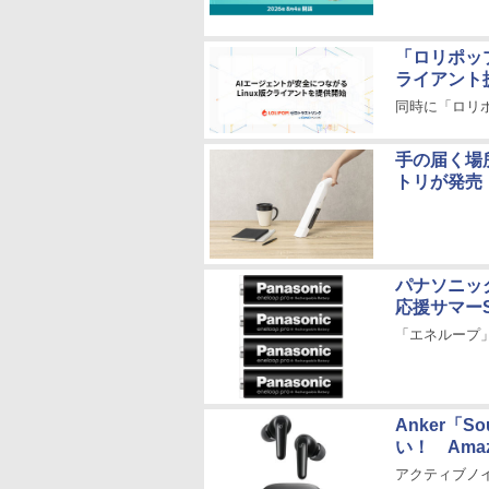
「ロリポップ
ライアント
同時に「ロリ
手の届く場
トリが発売
パナソニッ
応援サマーS
「エネループ」
Anker「
い！ Ama
アクティブノイキ