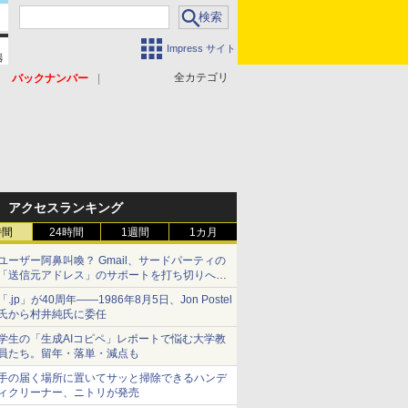
Impress サイト
全カテゴリ
バックナンバー
アクセスランキング
時間
24時間
1週間
1カ月
ユーザー阿鼻叫喚？ Gmail、サードパーティの
「送信元アドレス」のサポートを打ち切りへ
【やじうまWatch】
「.jp」が40周年――1986年8月5日、Jon Postel
氏から村井純氏に委任
学生の「生成AIコピペ」レポートで悩む大学教
員たち。留年・落単・減点も
手の届く場所に置いてサッと掃除できるハンデ
ィクリーナー、ニトリが発売