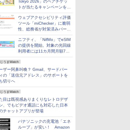
Tokyo 2026」のペアチケッ
トが当たるキャンペーンをX
で実施。8月16日まで
ウェブアクセシビリティ評価
ツール「miChecker」に脆弱
性、総務省が対策済みバージ
ョンへの更新を呼び掛け
ニフティ、「NifMo」でeSIM
の提供を開始。対象の光回線
利用者には11カ月間月額770
円割引のキャンペーン
じうまWatch
ーザー阿鼻叫喚？ Gmail、サードパー
ィの「送信元アドレス」のサポートを
ち切りへ
じうまWatch
た目は既視感ありまくりなレトロデザ
ン、でもビデオ通話にも対応した日本
のチャットアプリが登場
パナソニックの充電池「エネ
ループ」が安い！ Amazon