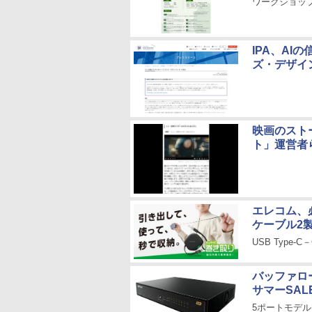
ワークショッ
IPA、AI
ズ・デザイ
映画のスト
ト」運営者
エレコム、必
ケーブル2
USB Type-
バッファロー
サマーSAL
5ポートモデル