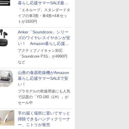
暮らし応援サマーSALE最終
日
「エネループ」スタンダードタ
イプの単3形・単4形×4本セッ
トが1920円
Anker「Soundcore」シリー
ズのワイヤレスイヤホンが安
い！ Amazon暮らし応援サ
マーSALE
アクティブノイキャン対応
「Soundcore P31i」が4990円
など
山善の食器乾燥機がAmazon
暮らし応援サマーSALEで安
い！
プラモデルの乾燥用途にも人気
で話題の「YD-180（LH）」が
セール中
手の届く場所に置いてサッと
掃除できるハンディクリーナ
ー、ニトリが発売