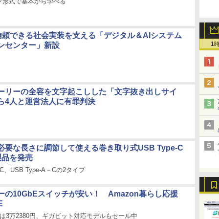
プ形式で基本から学べる
の信頼できる社会実装を支える「デジタル＆AIシステム
1
ンセンター」新設
ーリーの全容を文字起こしした「文字抜き出しサイ
ら4人と運営法人に有罪判決
要な長さに調節して使える巻き取り式USB Type-C
製品を発売
C－C、USB Type-A－Cの2タイプ
の10GbEスイッチが安い！ Amazon暮らし応援
E
は3万2380円、ギガビット対応モデルもセール中