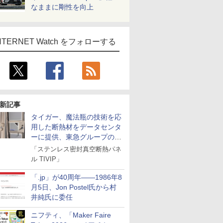
なままに剛性を向上
NTERNET Watch をフォローする
新記事
タイガー、魔法瓶の技術を応
用した断熱材をデータセンタ
ーに提供、東急グループの実
証実験で
「ステンレス密封真空断熱パネ
ル TIVIP」
「.jp」が40周年――1986年8
月5日、Jon Postel氏から村
井純氏に委任
ニフティ、「Maker Faire