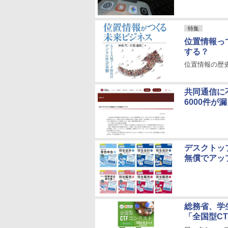
特集
位置情報っ
する？
位置情報の歴
共同通信に
6000件が
デスクトッ
無償でアッ
総務省、学
「全国型C