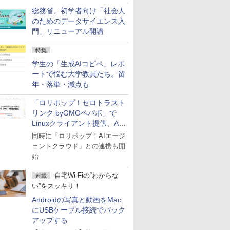
総務省、初学者向け「社会人
のためのデータサイエンス入
門」リニューアル開講
特集
学生の「生成AIコピペ」レポ
ートで悩む大学教員たち。留
年・落単・減点も
「ロリポップ！ゼロトラスト
リンク byGMOペパボ」で
Linuxクライアント提供、AI
エージェントの接続が容易に
同時に「ロリポップ！AIエージ
ェントクラウド」との連携も開
始
自宅Wi-Fiの“わからな
連載
い”をスッキリ！
Androidの写真と動画をMac
にUSBケーブル接続でバック
アップする