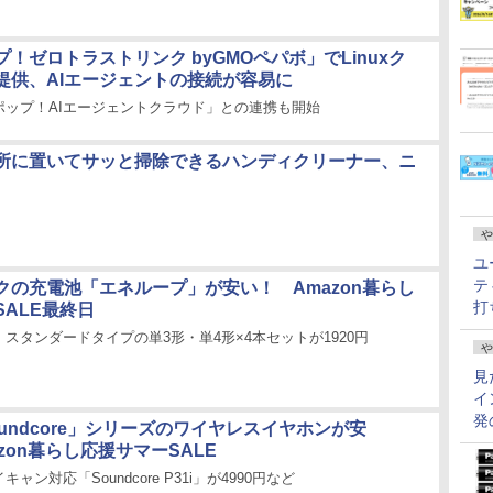
！ゼロトラストリンク byGMOペパボ」でLinuxク
提供、AIエージェントの接続が容易に
ポップ！AIエージェントクラウド」との連携も開始
所に置いてサッと掃除できるハンディクリーナー、ニ
や
ユ
テ
クの充電池「エネループ」が安い！ Amazon暮らし
打
ALE最終日
スタンダードタイプの単3形・単4形×4本セットが1920円
や
見
イ
発
Soundcore」シリーズのワイヤレスイヤホンが安
zon暮らし応援サマーSALE
ャン対応「Soundcore P31i」が4990円など