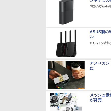
シャオミのW
“攻め”のWi-Fi
ASUS製の
ル
10GB LAN対
アメリカン・
に
メッシュ素
が発売