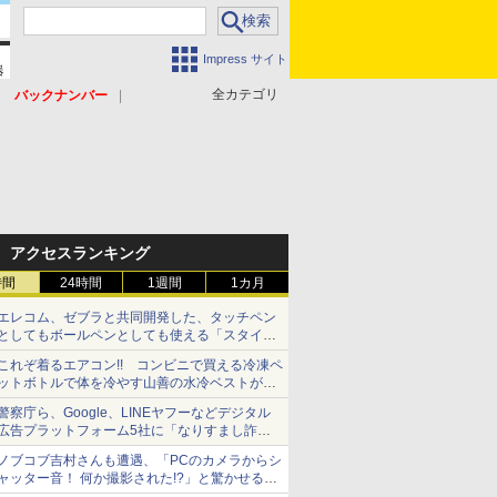
Impress サイト
全カテゴリ
バックナンバー
アクセスランキング
時間
24時間
1週間
1カ月
エレコム、ゼブラと共同開発した、タッチペン
としてもボールペンとしても使える「スタイラ
スツーウェイ」発売 iPadにも紙にも、持ち替
これぞ着るエアコン!! コンビニで買える冷凍ペ
えずに書き込める
ットボトルで体を冷やす山善の水冷ベストがロ
ードバイクにちょうどいい【ぼっち・ざ・ろー
警察庁ら、Google、LINEヤフーなどデジタル
ど！その14】【空いた時間でなにしてる？】
広告プラットフォーム5社に「なりすまし詐欺
広告」対策強化を要請 著名人の写真や映像を
ノブコブ吉村さんも遭遇、「PCのカメラからシ
使った投資詐欺などへの対策として
ャッター音！ 何か撮影された!?」と驚かせる手
口とは？【それってネット詐欺ですよ！】