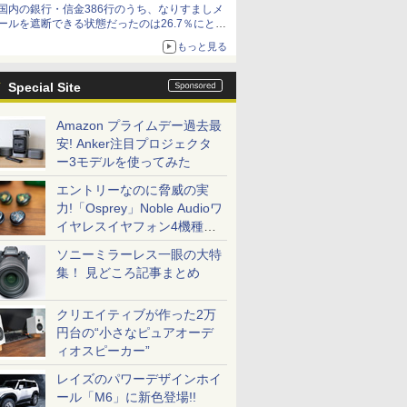
国内の銀行・信金386行のうち、なりすましメ
ールを遮断できる状態だったのは26.7％にとど
まる～GMOブランドセキュリティ調査
もっと見る
Special Site
Amazon プライムデー過去最
安! Anker注目プロジェクタ
ー3モデルを使ってみた
エントリーなのに脅威の実
力!「Osprey」Noble Audioワ
イヤレスイヤフォン4機種を
一気に聴く
ソニーミラーレス一眼の大特
集！ 見どころ記事まとめ
クリエイティブが作った2万
円台の“小さなピュアオーデ
ィオスピーカー”
レイズのパワーデザインホイ
ール「M6」に新色登場!!