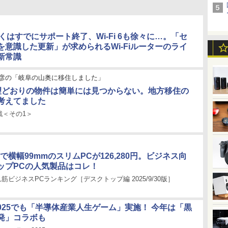
5の多くはすでにサポート終了、Wi-Fi 6も徐々に…。「セ
を意識した更新」が求められるWi-Fiルーターのライ
新常識
彦の「岐阜の山奥に移住しました」
望どおりの物件は簡単には見つからない。地方移住の
考えてました
戦＜その1＞
搭載で横幅99mmのスリムPCが126,280円。ビジネス向
ップPCの人気製品はコレ！
 売れ筋ビジネスPCランキング［デスクトップ編 2025/9/30版］
 2025でも「半導体産業人生ゲーム」実施！ 今年は「黒
発」コラボも