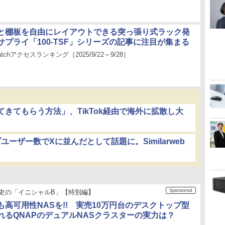
と棚板を自由にレイアウトできる突っ張り式ラック発
サプライ「100-TSF」シリーズの記事に注目が集まる
Watchアクセスランキング［2025/9/22～9/28］
きてもらう方法」、TikTok経由で海外に拡散し大
ブユーザー数でXに並んだとして話題に。Similarweb
史の「イニシャルB」【特別編】
も高可用性NASを!! 実売10万円台のデスクトップ型
れるQNAPのデュアルNASクラスターの実力は？