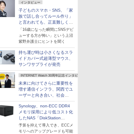
インタビュー
子どものスマホ・SNS、「家
族で話し合ってルール作り」
と言われても、正直難しくな
いですか？
「16歳になった瞬間にSNSデビ
ューする方が怖い」という上沼
紫野弁護士にヒントを聞く
持ち運び時は小さくなるスラ
イドカバー式超薄型マウス、
サンワサプライが発売
INTERNET Watch 30周年記念インタビュー
未来に向けてさらに重要性を
増す通信インフラ、関西でユ
ーザーと向き合い、社会
の“あたらしい”を起動し続け
Synology、non-ECC DDR4
る～オプテージ
メモリ採用により低コスト化
したNAS「DiskStation
neo+」シリーズ
予算を抑えて導入でき、ECCメ
モリへのアップグレードも可能