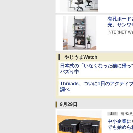
有孔ボード
売。サンワ
INTERNET 
やじうまWatch
日本式の「いなくなった猫に帰って
バズり中
Threads、ついに1日のアクティ
調べ
9月29日
清水理
連載
中小企業に
でも始めら