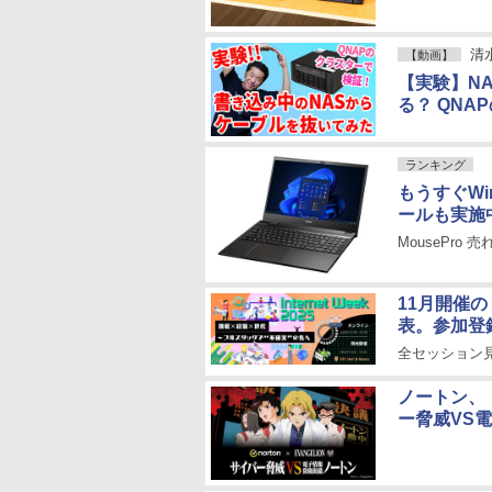
清
【動画】
【実験】N
る？ QN
ランキング
もうすぐWi
ールも実施
MousePro
11月開催の「
表。参加登
全セッション見
ノートン、
ー脅威VS