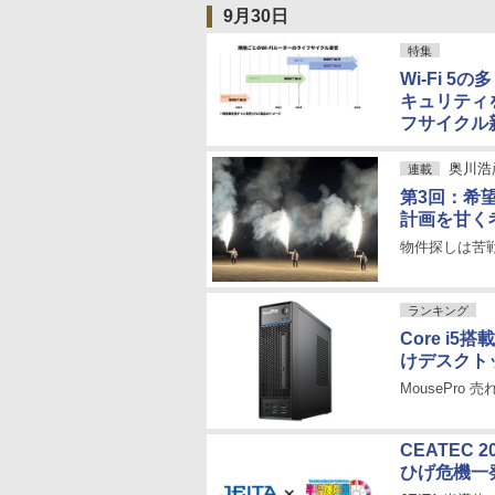
9月30日
特集
Wi-Fi 
キュリティ
フサイクル
奥川浩
連載
第3回：希
計画を甘く
物件探しは苦
ランキング
Core i5
けデスクト
MousePro
CEATEC
ひげ危機一