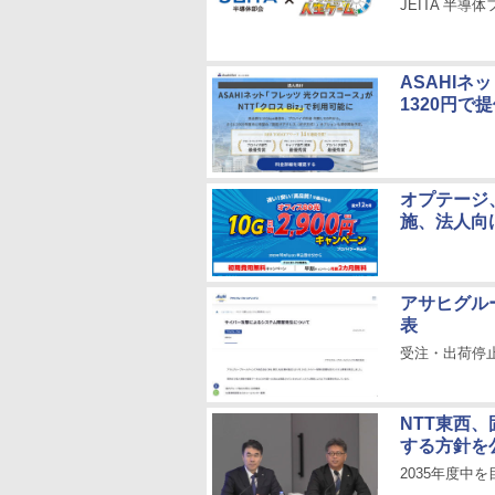
JEITA 半導体
ASAHIネ
1320円で
オプテージ、
施、法人向
アサヒグル
表
受注・出荷停
NTT東西
する方針を
2035年度中