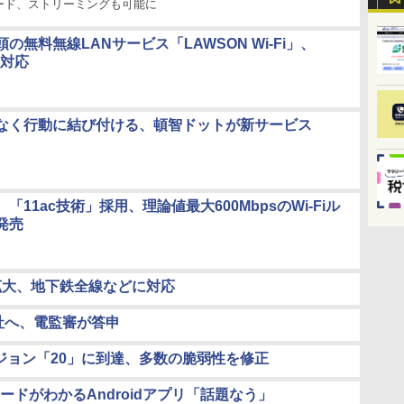
ード、ストリーミングも可能に
の無料無線LANサービス「LAWSON Wi-Fi」、
も対応
なく行動に結び付ける、頓智ドットが新サービス
「11ac技術」採用、理論値最大600MbpsのWi-Fiル
発売
拡大、地下鉄全線などに対応
3社へ、電監審が答申
がバージョン「20」に到達、多数の脆弱性を修正
ドがわかるAndroidアプリ「話題なう」