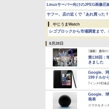
Linuxサーバー向けのJPEG画像
ヤフー、店の近くで「あれ買った？」
やじうまWatch
レゴブロックから市場調査まで、
6月28日
趣味の
連載
第138回：
きました
Google、
199ドルか
7インチHD液
Google
発表
スマホをタッ