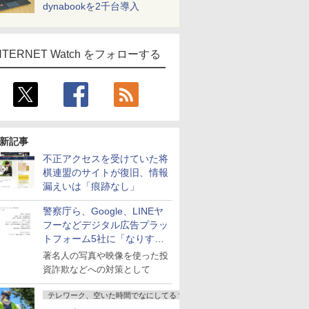
dynabookを2千台導入
NTERNET Watch をフォローする
新記事
不正アクセスを受けていた将
棋連盟のサイトが復旧、情報
漏えいは「痕跡なし」
警察庁ら、Google、LINEヤ
フーなどデジタル広告プラッ
トフォーム5社に「なりすま
し詐欺広告」対策強化を要請
著名人の写真や映像を使った投
資詐欺などへの対策として
テレワーク、空いた時間でなにしてる？