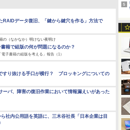
たRAIDデータ復旧、「鍵から鍵穴を作る」方法で
籍の（なかなか）明けない夜明け
子書籍で組版の何が問題になるのか？
「電子書籍の組版を考える」報告（1）
ち”ですり抜ける手口が横行？ ブロッキングについての
サーバ、障害の復旧作業において情報漏えいがあった
から社内公用語を英語に、三木谷社長「日本企業は目
」