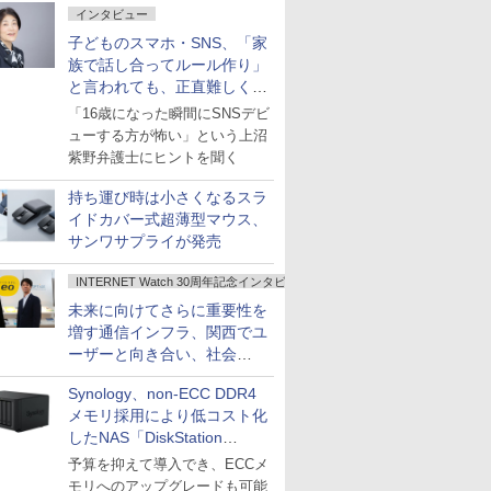
インタビュー
子どものスマホ・SNS、「家
族で話し合ってルール作り」
と言われても、正直難しくな
いですか？
「16歳になった瞬間にSNSデビ
ューする方が怖い」という上沼
紫野弁護士にヒントを聞く
持ち運び時は小さくなるスラ
イドカバー式超薄型マウス、
サンワサプライが発売
INTERNET Watch 30周年記念インタビュー
未来に向けてさらに重要性を
増す通信インフラ、関西でユ
ーザーと向き合い、社会
の“あたらしい”を起動し続け
Synology、non-ECC DDR4
る～オプテージ
メモリ採用により低コスト化
したNAS「DiskStation
neo+」シリーズ
予算を抑えて導入でき、ECCメ
モリへのアップグレードも可能