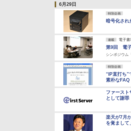
6月29日
特別企画
暗号化され
電子書
連載
第9回 電
シンポジウム
特別企画
“IP直打
素朴なFAQ
ファースト
として謝罪
楽天が7月
を覚まして