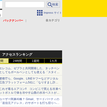
Impress サイト
全カテゴリ
バックナンバー
アクセスランキング
時間
24時間
1週間
1カ月
エレコム、ゼブラと共同開発した、タッチペン
としてもボールペンとしても使える「スタイラ
スツーウェイ」発売 iPadにも紙にも、持ち替
警察庁ら、Google、LINEヤフーなどデジタル
えずに書き込める
広告プラットフォーム5社に「なりすまし詐欺
広告」対策強化を要請 著名人の写真や映像を
これぞ着るエアコン!! コンビニで買える冷凍ペ
使った投資詐欺などへの対策として
ットボトルで体を冷やす山善の水冷ベストがロ
ードバイクにちょうどいい【ぼっち・ざ・ろー
ユーザー阿鼻叫喚？ Gmail、サードパーティの
ど！その14】【空いた時間でなにしてる？】
「送信元アドレス」のサポートを打ち切りへ
【やじうまWatch】