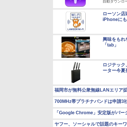
自動ダウンロ
ローソン店頭
iPhoneに
興味をもれ
「tab」
ロジテック、
ーター今夏
福岡市が無料公衆無線LANエリア
700MHz帯プラチナバンドは申請
「Google Chrome」安定版
ヤフー、ソーシャルで話題のキーワー