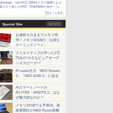
Synology、non-ECC DDR4メモリ採用により
低コスト化したNAS「DiskStation neo+」シリ
ーズ 予算を抑えて導入でき、ECCメモリへの
もっと見る
アップグレードも可能
Special Site
お値段そのままでメモリ倍
増！メモリ32GBの「お得な
ゲーミングノート」
クリエイティブが作った2万
円台の“小さなピュアオーデ
ィオスピーカー”
iFi audio主力「NEO Stream
3」「NEO iDSD 3」に迫る
AIスマートノートの
iFLYTEK「AINOTE 2」はな
ぜ魅力的なのか？
メモリ32GBでも予算内。産
経新聞社がAMD Ryzen搭載