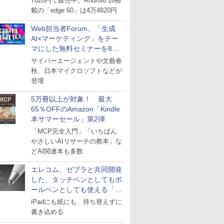
7820円で販売中。Android 16搭
載の「edge 60」は4万4820円
Web担当者Forum、「生成
AI×マーケティング」をテー
マにした無料セミナーを8月
27日にオンライン開催
サイバーエージェントや文藝春
秋、日本マイクロソフトなどが
登壇
5万冊以上が対象！ 最大
65％OFFのAmazon「Kindle
本サマーセール」第2弾
「MCP完全入門」「いちばん
やさしいAIリサーチの教本」な
どAI関連本も多数
エレコム、ゼブラと共同開発
した、タッチペンとしてもボ
ールペンとしても使える「ス
タイラスツーウェイ」発売
iPadにも紙にも、持ち替えずに
書き込める