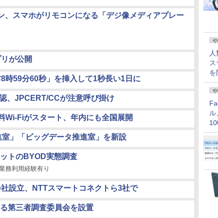
ン、スマホがリモコンになる「デジ像メディアプレー
や
人
プリが公開
ス
を
8時59分60秒」を挿入して1秒長い1日に
や
認、JPCERT/CCが注意呼び掛け
F
ル
料Wi-Fiがスタート、年内にも全国展開
1
価
推進室」「ビッグデータ推進室」を新設
ットのBYOD実態調査
業務利用経験有り
て新会社設立、NTTスマートコネクトら3社で
る第三者調査委員会を設置