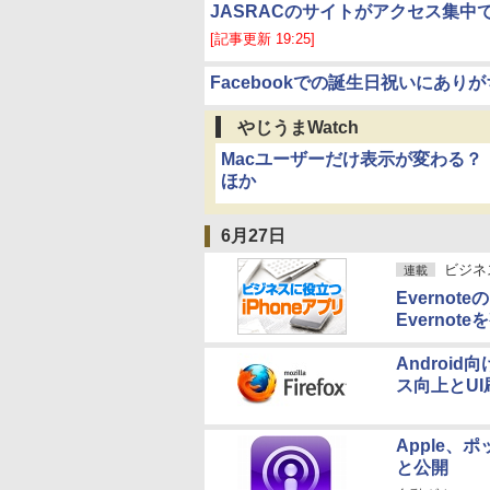
JASRACのサイトがアクセス集中
[記事更新 19:25]
Facebookでの誕生日祝いにあ
やじうまWatch
Macユーザーだけ表示が変わる
ほか
6月27日
ビジネ
連載
Evernot
Evernot
Androi
ス向上とUI
Apple、
と公開