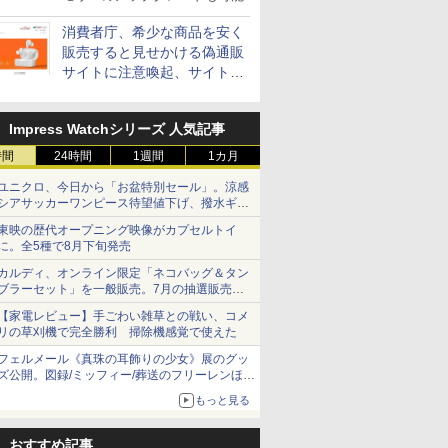
消費者庁、希少な商品を安く
販売すると見せかける偽通販
サイトに注意喚起、サイト名
とドメイン名を公表
Impress Watchシリーズ 人気記事
時間
24時間
1週間
1カ月
ユニクロ、今日から「お盆特別セール」。涼感
シアサッカーワンピース待望値下げ、撥水ギア
ショーツは1990円に
東映の歴代オープニング映像がカプセルトイ
に。全5種で8月下旬発売
カルディ、オンライン限定「ネコバッグ＆タン
ブラーセット」を一般販売。7月の抽選販売の
当選無効分
【家電レビュー】手ごわい雑草との戦い、コメ
リの草刈機で完全勝利 掃除機感覚で使えた
フェルメール《真珠の耳飾りの少女》展のグッ
ズ公開。図録/ミッフィー/葬送のフリーレンほ
か、注目ブランドコラボが実現
もっと見る
おすすめ記事