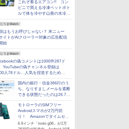
これぞ着るエアコン!! コン
ビニで買える冷凍ペットボト
ルで体を冷やす山善の水冷ベ
ストがロードバイクにちょう
じうまWatch
どいい【ぼっち・ざ・ろー
ど！その14】
類はもうお呼びじゃない？ 米ニュー
サイトがAIクローラー対象の広告配信
開始
じうまWatch
acebookの偽コメントは1000件287ド
、YouTubeの偽チャンネル登録は
000人78ドル…人気を捏造するための
格リストが公開中
国内の銀行・信金386行のう
ち、なりすましメールを遮断
できる状態だったのは26.7％
にとどまる～GMOブランド
モトローラのSIMフリー
セキュリティ調査
Androidスマホが2万円切
り！ Amazonでタイムセー
ル
6.9インチ「moto g06」が1万