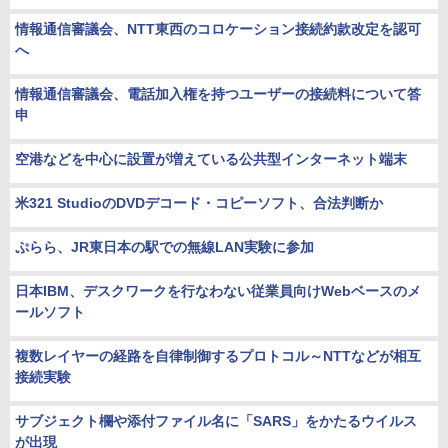
情報通信審議会、NTT東西のコロケーション接続約款改定を認可
へ
情報通信審議会、電話加入権を持つユーザーの接続料について答
申
空港などを中心に設置が増えている公共型インターネット端末
米321 StudioのDVDデコード・コピーソフト、合法判断か
ぷらら、JR東日本の駅での無線LAN実験に参加
日本IBM、デスクワークを行なわない従業員向けWebベースのメ
ールソフト
複数レイヤーの経路を自律制御するプロトコル～NTTなどが相互
接続実験
サブジェクト欄や添付ファイル名に「SARS」をかたるウイルス
が出現