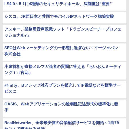
IIS4.0～5.1に4種類のセキュリティホール、深刻度は“重要”
シスコ、JR西日本と共同でモバイルIPネットワーク構築実験
アスキー、業務用音声認識ソフト「ドラゴンスピーチ・プロフェ
ッショナル7」
SEOはWebマーケティングの一形態に過ぎない～イージャパン
株式会社
小泉首相が直接メルマガ読者の質問に答える「らいおんミーティ
ングｉｎ官邸」
@nifty、Bフレッツ対応プランを拡充してIP電話などを標準サー
ビスに
OASIS、Webアプリケーションの脆弱性記述形式の標準化に着
手
RealNetworks、全米最安値の音楽配信サービスを開始～1曲79
セントで書き込み可能