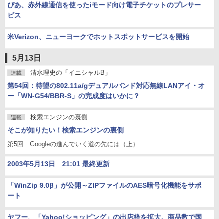
ぴあ、赤外線通信を使ったiモード向け電子チケットのプレサー
ビス
米Verizon、ニューヨークでホットスポットサービスを開始
5月13日
清水理史の「イニシャルB」
連載
第54回：待望の802.11a/gデュアルバンド対応無線LANアイ・オ
ー「WN-G54/BBR-S」の完成度はいかに？
検索エンジンの裏側
連載
そこが知りたい！検索エンジンの裏側
第5回 Googleの進んでいく道の先には（上）
2003年5月13日 21:01 最終更新
「WinZip 9.0β」が公開～ZIPファイルのAES暗号化機能をサポ
ート
ヤフー、「Yahoo!ショッピング」の出店枠を拡大。商品数で国