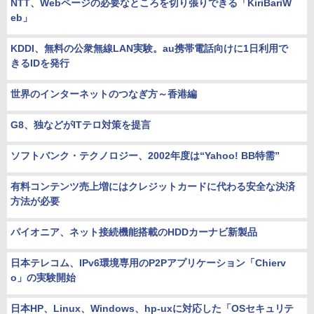
NTT、Webページの必要なところを切り張りできる「KiriBariW
eb」
KDDI、無料の公衆無線LAN実験。au携帯電話向けに1日利用で
きるIDを発行
世界のインターネットのつなぎ方～香港編
G8、独などがITテロ対策を提言
ソフトバンク・テクノロジー、2002年度は“Yahoo! BB特需”
有料コンテンツ売上増にはクレジットカードに代わる安全な決済
方法が必要
パイオニア、ネット接続機能搭載のHDDカーナビ新製品
日本テレコム、IPv6環境専用のP2Pアプリケーション「Chierv
o」の実験開始
日本HP、Linux、Windows、hp-uxに対応した「OSセキュリテ