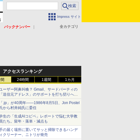
Impress サイト
全カテゴリ
バックナンバー
アクセスランキング
時間
24時間
1週間
1カ月
ユーザー阿鼻叫喚？ Gmail、サードパーティの
「送信元アドレス」のサポートを打ち切りへ
【やじうまWatch】
「.jp」が40周年――1986年8月5日、Jon Postel
氏から村井純氏に委任
学生の「生成AIコピペ」レポートで悩む大学教
員たち。留年・落単・減点も
手の届く場所に置いてサッと掃除できるハンデ
ィクリーナー、ニトリが発売