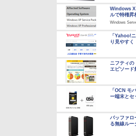
Window
ルで特権昇
Windows Ser
「Yaho
り見やすく
ニフティの
エピソード
「OCN モ
ー端末とセ
バッファロ
る無線ルー