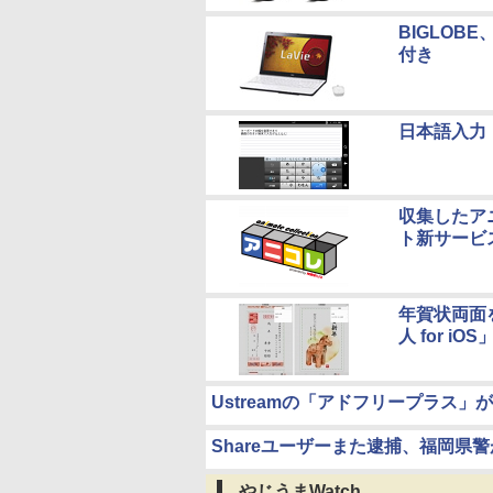
BIGLOB
付き
日本語入力「
収集したア
ト新サービ
年賀状両面を
人 for iOS
Ustreamの「アドフリープラス
Shareユーザーまた逮捕、福岡県
やじうまWatch