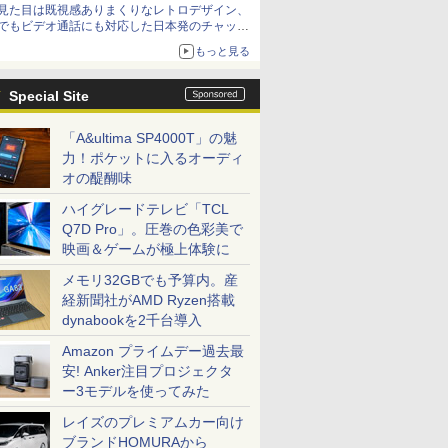
見た目は既視感ありまくりなレトロデザイン、
でもビデオ通話にも対応した日本発のチャット
アプリが登場【やじうまWatch】
もっと見る
Special Site
「A&ultima SP4000T」の魅
力！ポケットに入るオーディ
オの醍醐味
ハイグレードテレビ「TCL
Q7D Pro」。圧巻の色彩美で
映画＆ゲームが極上体験に
メモリ32GBでも予算内。産
経新聞社がAMD Ryzen搭載
dynabookを2千台導入
Amazon プライムデー過去最
安! Anker注目プロジェクタ
ー3モデルを使ってみた
レイズのプレミアムカー向け
ブランドHOMURAから