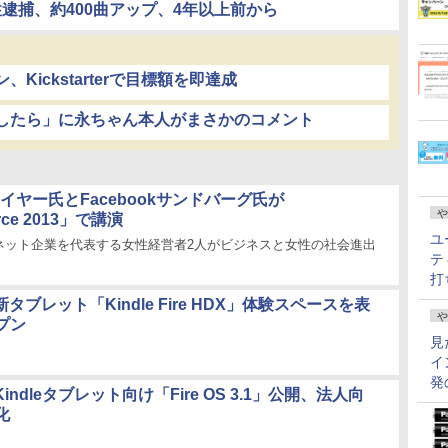
逮捕、約400曲アップ、4年以上前から
ickstarterで目標額を即達成
したら」に永ちゃん本人がまさかのコメント
のメイヤー氏とFacebookサンドバーグ氏が
や
rce 2013」で講演
ユ
ネット企業を代表する女性経営者2人がビジネスと女性の社会進出
テ
打
新タブレット「Kindle Fire HDX」体験スペースを表
や
プン
見
イ
発
Kindleタブレット向け「Fire OS 3.1」公開、法人向
化