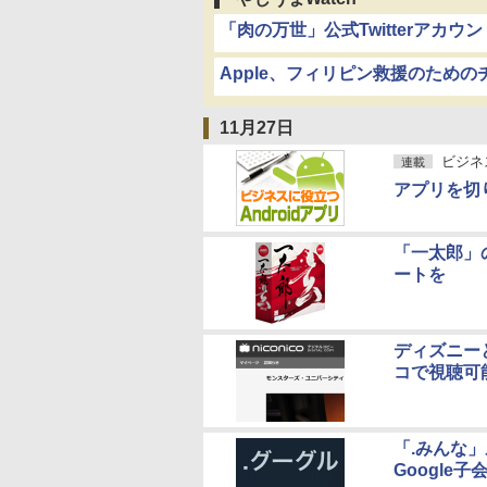
「肉の万世」公式Twitterアカ
Apple、フィリピン救援のための
11月27日
ビジネス
連載
アプリを切
「一太郎」
ートを
ディズニー
コで視聴可
「.みんな
Google