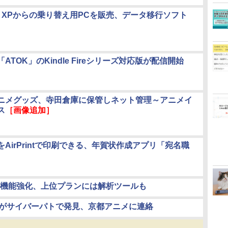
E、XPからの乗り替え用PCを販売、データ移行ソフト
ATOK」のKindle Fireシリーズ対応版が配信開始
ニメグッズ、寺田倉庫に保管しネット管理～アニメイ
ス
［画像追加］
AirPrintで印刷できる、年賀状作成アプリ「宛名職
」
」が機能強化、上位プランには解析ツールも
警がサイバーパトで発見、京都アニメに連絡