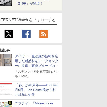
「2×9R」が登場！
NTERNET Watch をフォローする
新記事
タイガー、魔法瓶の技術を応
用した断熱材をデータセンタ
ーに提供、東急グループの実
証実験で
「ステンレス密封真空断熱パネ
ル TIVIP」
「.jp」が40周年――1986年8
月5日、Jon Postel氏から村
井純氏に委任
ニフティ、「Maker Faire