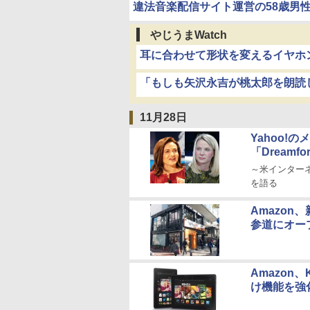
違法音楽配信サイト運営の58歳男性
やじうまWatch
耳に合わせて形状を変えるイヤホン、K
「もしも矢沢永吉が桃太郎を朗読
11月28日
Yahoo!
「Dreamfo
～米インター
を語る
Amazon、
参道にオー
Amazon、
け機能を強