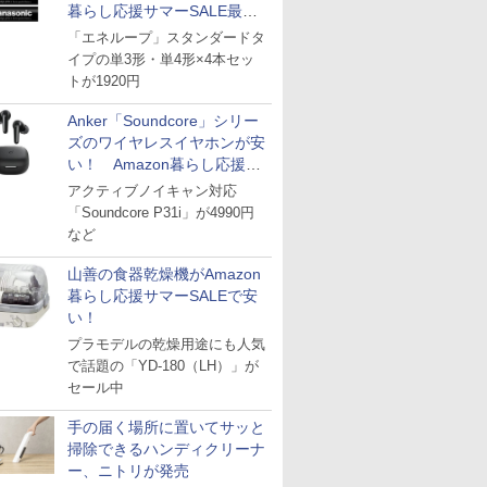
暮らし応援サマーSALE最終
日
「エネループ」スタンダードタ
イプの単3形・単4形×4本セッ
トが1920円
Anker「Soundcore」シリー
ズのワイヤレスイヤホンが安
い！ Amazon暮らし応援サ
マーSALE
アクティブノイキャン対応
「Soundcore P31i」が4990円
など
山善の食器乾燥機がAmazon
暮らし応援サマーSALEで安
い！
プラモデルの乾燥用途にも人気
で話題の「YD-180（LH）」が
セール中
手の届く場所に置いてサッと
掃除できるハンディクリーナ
ー、ニトリが発売