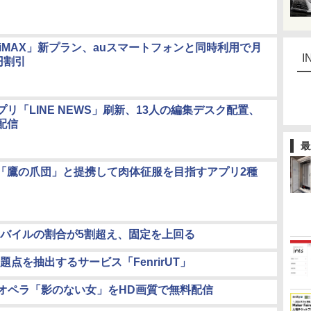
y WiMAX」新プラン、auスマートフォンと同時利用で月
I
円割引
リ「LINE NEWS」刷新、13人の編集デスク配置、
配信
最
「鷹の爪団」と提携して肉体征服を目指すアプリ2種
バイルの割合が5割超え、固定を上回る
点を抽出するサービス「FenrirUT」
にオペラ「影のない女」をHD画質で無料配信