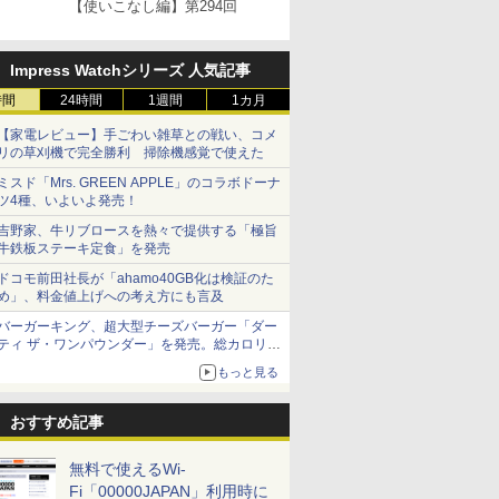
【使いこなし編】第294回
Impress Watchシリーズ 人気記事
時間
24時間
1週間
1カ月
【家電レビュー】手ごわい雑草との戦い、コメ
リの草刈機で完全勝利 掃除機感覚で使えた
ミスド「Mrs. GREEN APPLE」のコラボドーナ
ツ4種、いよいよ発売！
吉野家、牛リブロースを熱々で提供する「極旨
牛鉄板ステーキ定食」を発売
ドコモ前田社長が「ahamo40GB化は検証のた
め」、料金値上げへの考え方にも言及
バーガーキング、超大型チーズバーガー「ダー
ティ ザ・ワンパウンダー」を発売。総カロリー
約1656kcal、総重量約527g！
もっと見る
おすすめ記事
無料で使えるWi-
Fi「00000JAPAN」利用時に