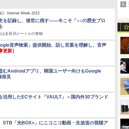
Internet Week 2013
ト
史を記録し、後世に残す――今こそ「○○の歴史プロ
を
年表は全長18メートルの巻物
oogle音声検索」提供開始、話し言葉を理解し、音声
事更新］
むAndroidアプリ、韓国ユーザー向けもGoogle
0個発見
を活用したECサイト「VAULT」～国内外30ブランド
本、STB「光BOX+」にニコニコ動画・生放送の視聴ア