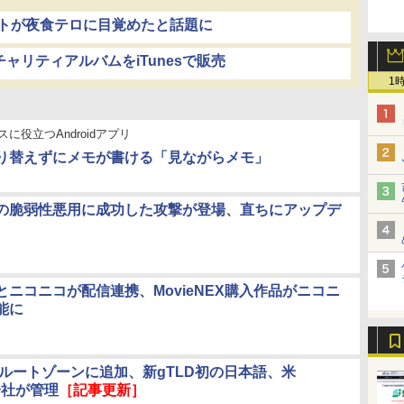
ウントが夜食テロに目覚めたと話題に
チャリティアルバムをiTunesで販売
1
に役立つAndroidアプリ
り替えずにメモが書ける「見ながらメモ」
の脆弱性悪用に成功した攻撃が登場、直ちにアップデ
とニコニコが配信連携、MovieNEX購入作品がニコニ
能に
」ルートゾーンに追加、新gTLD初の日本語、米
子会社が管理
［記事更新］