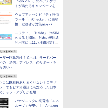
Tokyo 2026」のペアチケッ
トが当たるキャンペーンをX
で実施。8月16日まで
ウェブアクセシビリティ評価
ツール「miChecker」に脆弱
性、総務省が対策済みバージ
ョンへの更新を呼び掛け
ニフティ、「NifMo」でeSIM
の提供を開始。対象の光回線
利用者には11カ月間月額770
円割引のキャンペーン
じうまWatch
ーザー阿鼻叫喚？ Gmail、サードパー
ィの「送信元アドレス」のサポートを
ち切りへ
じうまWatch
た目は既視感ありまくりなレトロデザ
ン、でもビデオ通話にも対応した日本
のチャットアプリが登場
パナソニックの充電池「エネ
ループ」が安い！ Amazon