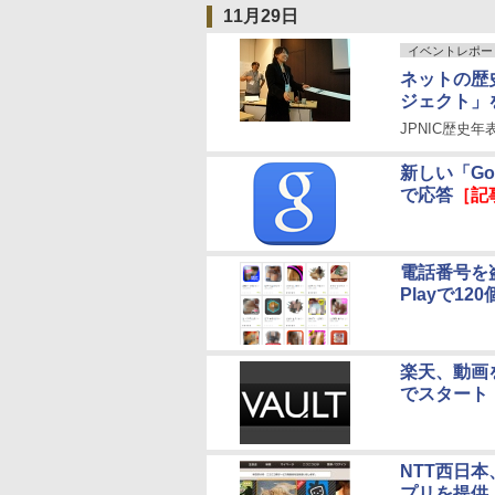
11月29日
イベントレポー
ネットの歴
ジェクト」
JPNIC歴史
新しい「G
で応答
［記
電話番号を盗
Playで12
楽天、動画
でスタート
NTT西日
プリを提供