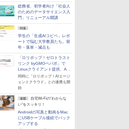
総務省、初学者向け「社会人
のためのデータサイエンス入
門」リニューアル開講
特集
学生の「生成AIコピペ」レポ
ートで悩む大学教員たち。留
年・落単・減点も
「ロリポップ！ゼロトラスト
リンク byGMOペパボ」で
Linuxクライアント提供、AI
エージェントの接続が容易に
同時に「ロリポップ！AIエージ
ェントクラウド」との連携も開
始
自宅Wi-Fiの“わからな
連載
い”をスッキリ！
Androidの写真と動画をMac
にUSBケーブル接続でバック
アップする