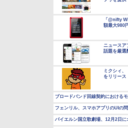
「@nift
額最大980
ニュースアプ
話題を厳選
ミクシィ、
をリリース
ブロードバンド回線契約におけるモ
フェンリル、スマホアプリのUIの問題
バイエルン国立歌劇場、12月2日