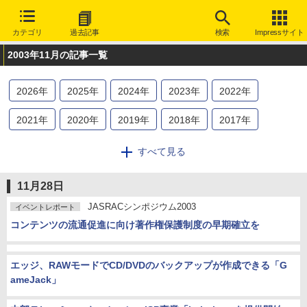
カテゴリ
過去記事
検索
Impressサイト
2003年11月の記事一覧
2026
年
2025
年
2024
年
2023
年
2022
年
2021
年
2020
年
2019
年
2018
年
2017
年
2016
年
2015
年
2014
年
2013
年
2012
年
すべて見る
2011
年
2010
年
2009
年
2008
年
2007
年
11月28日
2006
年
2005
年
2004
年
2003
年
2002
年
JASRACシンポジウム2003
イベントレポート
コンテンツの流通促進に向け著作権保護制度の早期確立を
2001
年
2000
年
1999
年
1998
年
1997
年
1996
年
1995
年
エッジ、RAWモードでCD/DVDのバックアップが作成できる「G
ameJack」