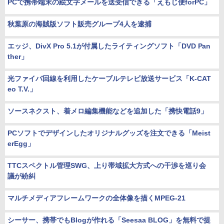
PCで携帯端末の絵文字メールを送受信できる「えもじ便forPC」
秋葉原の海賊版ソフト販売グループ4人を逮捕
エッジ、DivX Pro 5.1が付属したライティングソフト「DVD Pan
ther」
光ファイバ回線を利用したケーブルテレビ放送サービス「K-CAT
eo T.V.」
ソースネクスト、着メロ編集機能などを追加した「携快電話9」
PCソフトでデザインしたオリジナルグッズを注文できる「Meist
erEgg」
TTCスペクトル管理SWG、上り帯域拡大方式への干渉を巡り会
議が紛糾
マルチメディアフレームワークの全体像を描くMPEG-21
シーサー、携帯でもBlogが作れる「Seesaa BLOG」を無料で提