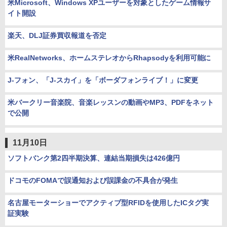
米Microsoft、Windows XPユーザーを対象としたゲーム情報サ
イト開設
楽天、DLJ証券買収報道を否定
米RealNetworks、ホームステレオからRhapsodyを利用可能に
J-フォン、「J-スカイ」を「ボーダフォンライブ！」に変更
米バークリー音楽院、音楽レッスンの動画やMP3、PDFをネット
で公開
11月10日
ソフトバンク第2四半期決算、連結当期損失は426億円
ドコモのFOMAで誤通知および誤課金の不具合が発生
名古屋モーターショーでアクティブ型RFIDを使用したICタグ実
証実験