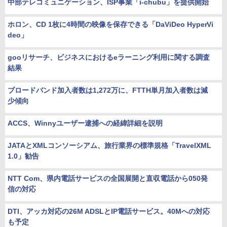
中部テレコミュニケーション、ISP事業「i-chubu」を提供開始
ホロン、CD 1枚に4時間の映像を保存できる「DaViDeo HyperVi
deo」
gooリサーチ、ビジネスにおけるeラーニング利用に関する調査
結果
ブロードバンド加入者数は1,272万に、FTTH単月加入者数は減
少傾向
ACCS、Winnyユーザー逮捕への経緯詳細を説明
JATAとXMLコンソーシアム、旅行業界の標準規格「TravelXML
1.0」勧告
NTT Com、県内電話サービスの全国展開と直収電話から050発
信の対応
DTI、アッカ対応の26M ADSLとIP電話サービス。40Mへの対応
も予定