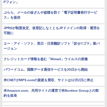
Pフォン」
ぷらら、メールの改ざんや盗聴を防ぐ「電子証明書発行サービ
ス」を提供
JPRSが制度改定、仮登記しなくともJPドメインの取得・運用を
可能に
エー・アイ・ソフト、英日・日英翻訳ソフト「訳せ!!ゴマ」新バ
ージョン
クレジットカード情報を盗む「Mimail」ウイルスの亜種
パワードコム、国際データ通信サービスを25日から開始
米CNETがMP3.comの資産を買収、サイトは12月2日に停止
米Amazon.com、共同サイトの運営で米Borders Groupとの契
約を延長