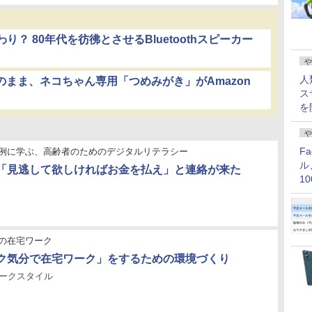
？ 80年代を彷彿とさせるBluetoothスピーカー
や
人
のまま、ネコちゃん専用「つめみがき」がAmazon
ス
を
や
F
例に学ぶ、高齢者のためのデジタルリテラシー
ル
「見逃して欲しければお金を払え」と連絡が来た
1
価
の在宅ワーク
ク気分で在宅ワーク」をするための環境づくり
ワークスタイル