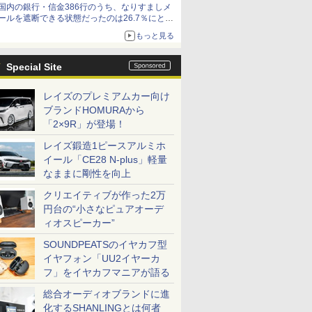
国内の銀行・信金386行のうち、なりすましメ
ールを遮断できる状態だったのは26.7％にとど
まる～GMOブランドセキュリティ調査
もっと見る
Special Site
レイズのプレミアムカー向け
ブランドHOMURAから
「2×9R」が登場！
レイズ鍛造1ピースアルミホ
イール「CE28 N-plus」軽量
なままに剛性を向上
クリエイティブが作った2万
円台の“小さなピュアオーデ
ィオスピーカー”
SOUNDPEATSのイヤカフ型
イヤフォン「UU2イヤーカ
フ」をイヤカフマニアが語る
総合オーディオブランドに進
化するSHANLINGとは何者