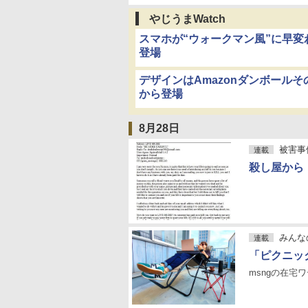
やじうまWatch
スマホが“ウォークマン風”に早変わり
登場
デザインはAmazonダンボールそ
から登場
8月28日
被害事
連載
殺し屋から
みんな
連載
「ピクニッ
msngの在宅