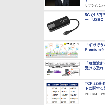
サプライズだ
5Gで1.5万
ー「USBC
「ギガぞうW
Premiu
「攻撃遮断
受ける恐れ
TCP 2
トに関する
INTERNET W