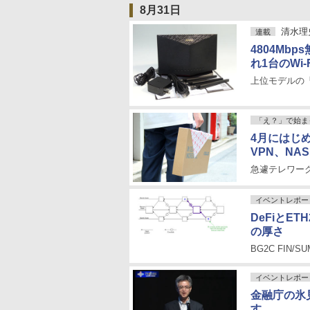
8月31日
清水理
連載
4804Mb
れ1台のWi-
上位モデルの
「え？」で始ま
4月にはじ
VPN、NA
急遽テレワーク
イベントレポー
DeFiとE
の厚さ
BG2C FIN/S
イベントレポー
金融庁の氷
す