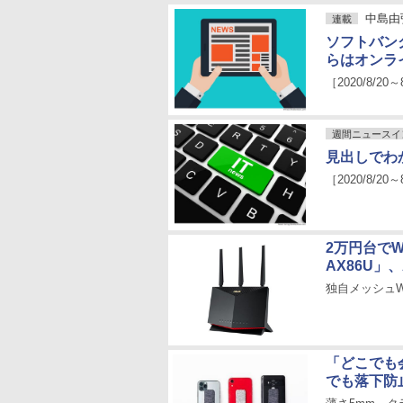
中島由
連載
ソフトバン
らはオンラ
［2020/8/20～
週間ニュースイ
見出しでわか
［2020/8/20～
2万円台でW
AX86U」
独自メッシュWi
「どこでも
でも落下防