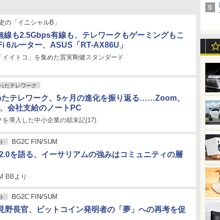
史の「イニシャルB」
ps無線も2.5Gbps有線も、テレワークもゲーミングもこ
Fi 6ルーター、ASUS「RT-AX86U」
「イイトコ」を集めた質実剛健スタンダード
ったテレワーク
めたテレワーク、5ヶ月の進化を振り返る……Zoom、
S、会社支給のノートPC
を導入した中小企業の顛末記(17)
BG2C FIN/SUM
ト
TH2.0を語る、イーサリアムの強みはコミュニティの層
UM BBより
BG2C FIN/SUM
ト
見野長官、ビットコイン発明者の「夢」への再考を促