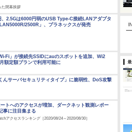
った閉幕挨拶
円、2.5Gは6000円弱のUSB Type-C接続LANアダプタ
-LAN5000R/2500R」、プラネックスが発売
I
i-Fi」が接続先SSIDにauのスポットを追加、Wi2
最
mも月額定額プランで利用可能に
くんサーバセキュリティタイプ」に脆弱性、DoS攻撃
3番ポートへのアクセスが増加、ダークネット観測レポー
記事に注目集まる
atchアクセスランキング［2020/08/24～2020/08/30］