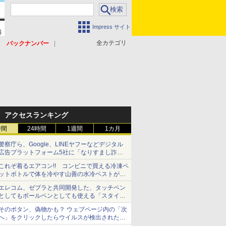
Impress サイト
全カテゴリ
バックナンバー
アクセスランキング
時間
24時間
1週間
1カ月
警察庁ら、Google、LINEヤフーなどデジタル
広告プラットフォーム5社に「なりすまし詐欺
広告」対策強化を要請 著名人の写真や映像を
これぞ着るエアコン!! コンビニで買える冷凍ペ
使った投資詐欺などへの対策として
ットボトルで体を冷やす山善の水冷ベストがロ
ードバイクにちょうどいい【ぼっち・ざ・ろー
エレコム、ゼブラと共同開発した、タッチペン
ど！その14】【空いた時間でなにしてる？】
としてもボールペンとしても使える「スタイラ
スツーウェイ」発売 iPadにも紙にも、持ち替
そのボタン、偽物かも？ ウェブページ内の「次
えずに書き込める
へ」をクリックしたらウイルスが検出されたと
警告が出た【それってネット詐欺ですよ！】