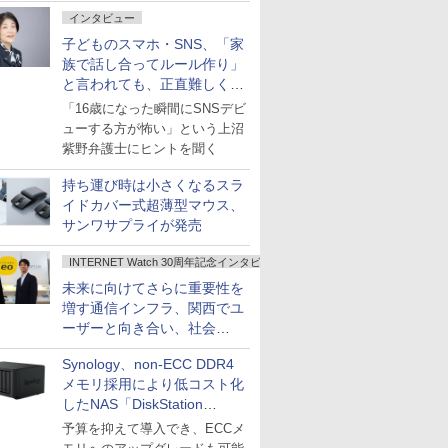
インタビュー
子どものスマホ・SNS、「家
族で話し合ってルール作り」
と言われても、正直難しくな
いですか？
「16歳になった瞬間にSNSデビ
ューする方が怖い」という上沼
紫野弁護士にヒントを聞く
持ち運び時は小さくなるスラ
イドカバー式超薄型マウス、
サンワサプライが発売
INTERNET Watch 30周年記念インタビュー
未来に向けてさらに重要性を
増す通信インフラ、関西でユ
ーザーと向き合い、社会
の“あたらしい”を起動し続け
Synology、non-ECC DDR4
る～オプテージ
メモリ採用により低コスト化
したNAS「DiskStation
neo+」シリーズ
予算を抑えて導入でき、ECCメ