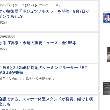
弘の「いま知っておくべき5つのニュース」
クが技術展「ギジュツノチカラ」を開催、9月7日か
インでも ほか
8/27］
ンデックス
る IT界隈・今週の重要ニュース：全155本
8/27］
i-Fi 6と2.5GbEに対応のゲーミングルーター「RT-
、ASUSが発売
-Fi「AiMesh」も備えた多機能モデル
会議できる」スマホ一体型スタンドが発表、縦でも横
止にも