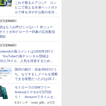
これぞ着るエアコン!! コン
ビニで買える冷凍ペットボト
ルで体を冷やす山善の水冷ベ
ストがロードバイクにちょう
じうまWatch
どいい【ぼっち・ざ・ろー
ど！その14】
類はもうお呼びじゃない？ 米ニュー
サイトがAIクローラー対象の広告配信
開始
じうまWatch
acebookの偽コメントは1000件287ド
、YouTubeの偽チャンネル登録は
000人78ドル…人気を捏造するための
格リストが公開中
国内の銀行・信金386行のう
ち、なりすましメールを遮断
できる状態だったのは26.7％
にとどまる～GMOブランド
モトローラのSIMフリー
セキュリティ調査
Androidスマホが2万円切
り！ Amazonでタイムセー
ル
6.9インチ「moto g06」が1万