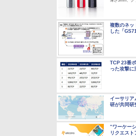
薄さ5mm、
複数のネッ
した「GS71
TCP 23
った攻撃に
イーサリアム
研が共同研
“ワーケー
リクエストア