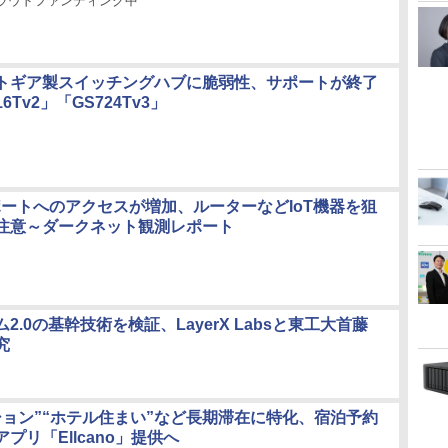
クラウドファンディング中
トギア製スイッチングハブに脆弱性、サポートが終了
6Tv2」「GS724Tv3」
番ポートへのアクセスが増加、ルーターなどIoT機器を狙
注意～ダークネット観測レポート
2.0の基幹技術を検証、LayerX Labsと東工大首藤
究
ション”“ホテル住まい”など長期滞在に特化、宿泊予約
プリ「Ellcano」提供へ