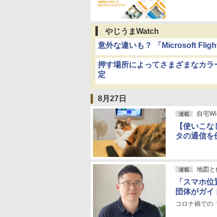
やじうまWatch
意外な違いも？ 「Microsoft Fl
押す場所によってさまざまなカラ
定
8月27日
自宅Wi
連載
【使いこなし編
タの通信を
地図と
連載
「スマホ位
団体がガイ
コロナ禍での