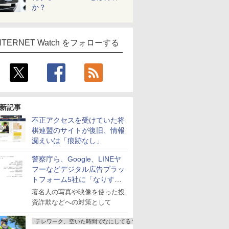
か？
NTERNET Watch をフォローする
新記事
不正アクセスを受けていた将
棋連盟のサイトが復旧、情報
漏えいは「痕跡なし」
警察庁ら、Google、LINEヤ
フーなどデジタル広告プラッ
トフォーム5社に「なりすま
し詐欺広告」対策強化を要請
著名人の写真や映像を使った投
資詐欺などへの対策として
テレワーク、空いた時間でなにしてる？