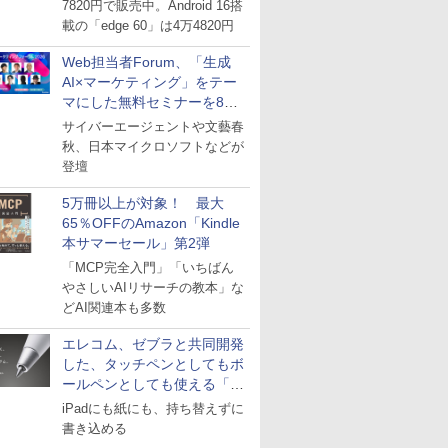
7820円で販売中。Android 16搭
載の「edge 60」は4万4820円
Web担当者Forum、「生成
AI×マーケティング」をテー
マにした無料セミナーを8月
27日にオンライン開催
サイバーエージェントや文藝春
秋、日本マイクロソフトなどが
登壇
5万冊以上が対象！ 最大
65％OFFのAmazon「Kindle
本サマーセール」第2弾
「MCP完全入門」「いちばん
やさしいAIリサーチの教本」な
どAI関連本も多数
エレコム、ゼブラと共同開発
した、タッチペンとしてもボ
ールペンとしても使える「ス
タイラスツーウェイ」発売
iPadにも紙にも、持ち替えずに
書き込める