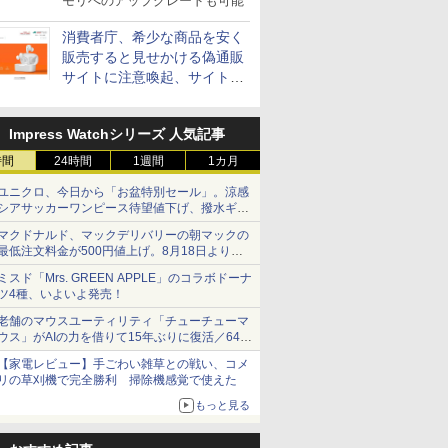
モリへのアップグレードも可能
消費者庁、希少な商品を安く
販売すると見せかける偽通販
サイトに注意喚起、サイト名
とドメイン名を公表
Impress Watchシリーズ 人気記事
時間
24時間
1週間
1カ月
ユニクロ、今日から「お盆特別セール」。涼感
シアサッカーワンピース待望値下げ、撥水ギア
ショーツは1990円に
マクドナルド、マックデリバリーの朝マックの
最低注文料金が500円値上げ。8月18日より
1,500円から受付
ミスド「Mrs. GREEN APPLE」のコラボドーナ
ツ4種、いよいよ発売！
老舗のマウスユーティリティ「チューチューマ
ウス」がAIの力を借りて15年ぶりに復活／64bit
化、Windows 10/11、「Chrome」も走り回
【家電レビュー】手ごわい雑草との戦い、コメ
る。復活記念で2026年末まで500円
リの草刈機で完全勝利 掃除機感覚で使えた
もっと見る