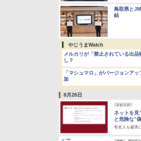
鳥取県とJ
結
やじうまWatch
メルカリが「禁止されている出品
し？
「マシュマロ」がバージョンアッ
加
8月26日
トピック
ネットを見
と危険な“
有名人も被害