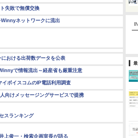
ート失敗で無償交換
Winnyネットワークに流出
I
ズンにおける出荷数データを公表
最
Winnyで情報流出～経産省も厳重注意
、マイボイスコムのIP電話利用調査
人向けメッセージングサービスで提携
間アクセスランキング
の関係～井上俊一・検索企画室長が語る