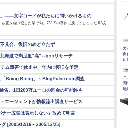
」――文字コードが私たちに問いかけるもの
（1） 改正を繰り返した挙げ句、78JISの字体に戻ってしまったJIS文
や
時に不具合、復旧のめど立たず
ガ
自
海道で満足度“高”～gooリサーチ
応
ステム障害で休止中、年内に復旧を予定
や
こ
ing Boing」～BlogPulse.com調査
間
地
最後通告、1日200万ユーロの罰金の可能性も
ネットエージェントが情報流出調査サービス
にバナー広告は表示しない」改めて明言
2005/12/19～2005/12/25]