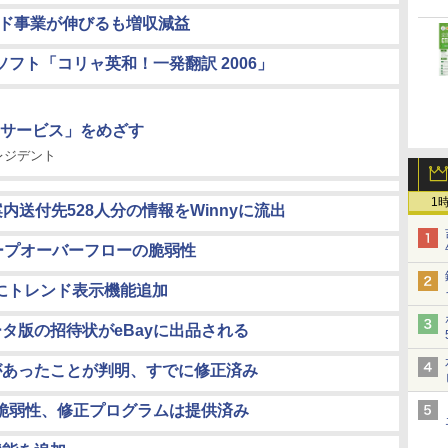
ンド事業が伸びるも増収減益
訳ソフト「コリャ英和！一発翻訳 2006」
サービス」をめざす
レジデント
1
内送付先528人分の情報をWinnyに流出
版にヒープオーバーフローの脆弱性
arch」にトレンド表示機能追加
er」ベータ版の招待状がeBayに出品される
脆弱性があったことが判明、すでに修正済み
に脆弱性、修正プログラムは提供済み