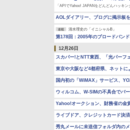
「APIでYahoo! JAPANをどんどんハッキ
AOLダイアリー、ブログに掲示板
清水理史の「イニシャルB」
連載
第178回：2005年のブロードバン
12月26日
スカパー!とNTT東西、「光パーフ
東京や大阪など4都府県、ネットに
国内初の「WiMAX」サービス、Y
ウィルコム、W-SIMの不具合でバ
Yahoo!オークション、財務省の金
ライブドア、クレジットカード決済
秀丸メールに未送信フォルダ内のメ