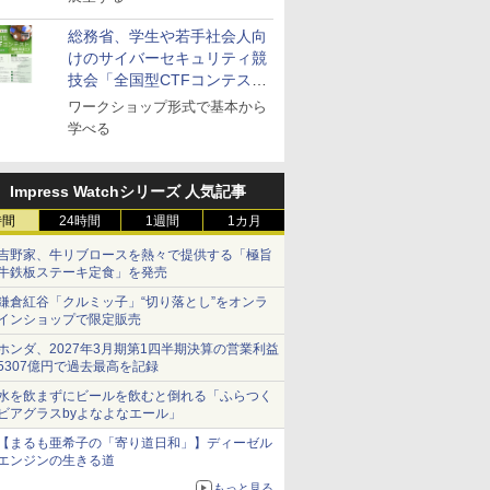
総務省、学生や若手社会人向
けのサイバーセキュリティ競
技会「全国型CTFコンテス
ト」を10月に開催、参加受付
ワークショップ形式で基本から
中
学べる
Impress Watchシリーズ 人気記事
時間
24時間
1週間
1カ月
吉野家、牛リブロースを熱々で提供する「極旨
牛鉄板ステーキ定食」を発売
鎌倉紅谷「クルミッ子」“切り落とし”をオンラ
インショップで限定販売
ホンダ、2027年3月期第1四半期決算の営業利益
5307億円で過去最高を記録
水を飲まずにビールを飲むと倒れる「ふらつく
ビアグラスbyよなよなエール」
【まるも亜希子の「寄り道日和」】ディーゼル
エンジンの生きる道
もっと見る