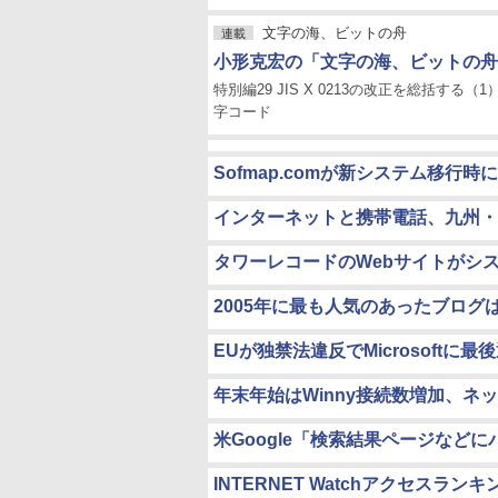
文字の海、ビットの舟
連載
小形克宏の「文字の海、ビットの舟
特別編29 JIS X 0213の改正を総括する
字コード
Sofmap.comが新システム移行
インターネットと携帯電話、九州・北
タワーレコードのWebサイトがシ
2005年に最も人気のあったブログは「Bo
EUが独禁法違反でMicrosoftに
年末年始はWinny接続数増加、
米Google「検索結果ページなど
INTERNET Watchアクセスランキング [