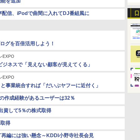
索機能を追加
声配信、iPodで曲間に入れてDJ番組風に
ログを百倍活用しよう！
ンEXPO
用ビジネスで「見えない顧客が見えてくる」
ンEXPO
ららと事業統合すれば「だいぶヤフーに近付く」
の作成経験があるユーザーは32％
ドル出資して5％の株式取得
株取得
TT再編には強い懸念～KDDI小野寺社長会見