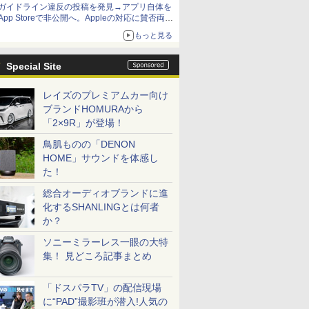
ガイドライン違反の投稿を発見→アプリ自体を
App Storeで非公開へ。Appleの対応に賛否両論
【やじうまWatch】
もっと見る
Special Site
レイズのプレミアムカー向け
ブランドHOMURAから
「2×9R」が登場！
鳥肌ものの「DENON
HOME」サウンドを体感し
た！
総合オーディオブランドに進
化するSHANLINGとは何者
か？
ソニーミラーレス一眼の大特
集！ 見どころ記事まとめ
「ドスパラTV」の配信現場
に“PAD”撮影班が潜入!人気の