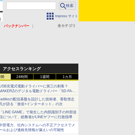
Impress サイト
全カテゴリ
バックナンバー
アクセスランキング
時間
24時間
1週間
1カ月
USB充電式電動ドライバーに第三の刺客？
MAKERZのデジタル電動ドライバー「SD-FA-
2000L」を、ベッセル、パナソニックと比較し
radikoの配信基盤を設計した技術者、香取啓志
てみた 【テレワークグッズ・ミニレビュー 第
氏が語る「放送×インターネット」の次
165回】
「LINE GAME」で発生した内部識別子の外部送
信について、総務省がLINEヤフーに行政指導
中部電力、社内システムへの不正アクセスでメ
ールおよび連絡先情報が漏えいの可能性