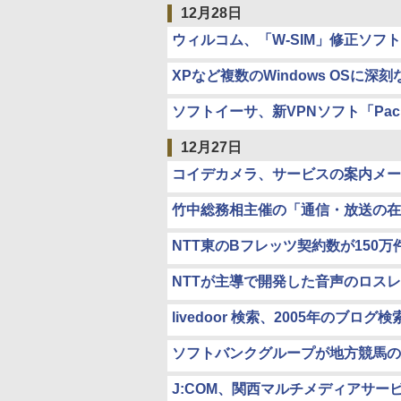
12月28日
ウィルコム、「W-SIM」修正ソフ
XPなど複数のWindows OSに深刻な脆
ソフトイーサ、新VPNソフト「Packe
12月27日
コイデカメラ、サービスの案内メール
竹中総務相主催の「通信・放送の在
NTT東のBフレッツ契約数が150
NTTが主導で開発した音声のロスレス
livedoor 検索、2005年のブロ
ソフトバンクグループが地方競馬の
J:COM、関西マルチメディアサー