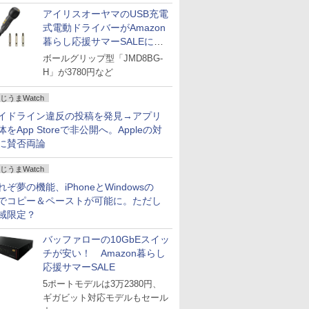
アイリスオーヤマのUSB充電
式電動ドライバーがAmazon
暮らし応援サマーSALEに登
場
ボールグリップ型「JMD8BG-
H」が3780円など
じうまWatch
イドライン違反の投稿を発見→アプリ
体をApp Storeで非公開へ。Appleの対
に賛否両論
じうまWatch
れぞ夢の機能、iPhoneとWindowsの
でコピー＆ペーストが可能に。ただし
域限定？
バッファローの10GbEスイッ
チが安い！ Amazon暮らし
応援サマーSALE
5ポートモデルは3万2380円、
ギガビット対応モデルもセール