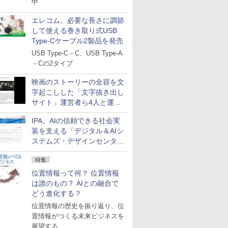
中
エレコム、必要な長さに調節
して使える巻き取り式USB
Type-Cケーブル2製品を発売
USB Type-C－C、USB Type-A
－Cの2タイプ
映画のストーリーの全容を文
字起こしした「文字抜き出し
サイト」運営者ら4人と運営
法人に有罪判決
IPA、AIの信頼できる社会実
装を支える「デジタル＆AIシ
ステムズ・デザインセンタ
ー」新設
特集
位置情報って何？ 位置情報
は誰のもの？ AIとの融合で
どう進化する？
位置情報の歴史を振り返り、位
置情報がつくる未来ビジネスを
展望する