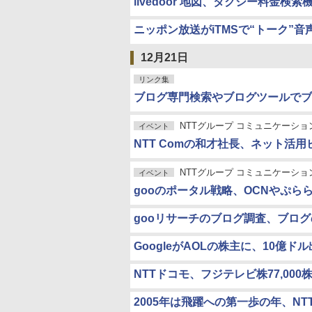
livedoor 地図、タクシー料金検
ニッポン放送がiTMSで“トーク”音
12月21日
リンク集
ブログ専門検索やブログツールでブ
NTTグループ コミュニケーショ
イベント
NTT Comの和才社長、ネット活
NTTグループ コミュニケーショ
イベント
gooのポータル戦略、OCNやぷ
gooリサーチのブログ調査、ブログ
GoogleがAOLの株主に、10億
NTTドコモ、フジテレビ株77,000
2005年は飛躍への第一歩の年、N