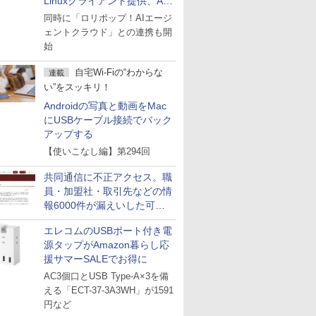
Linuxクライアント提供、AI
エージェントの接続が容易に
同時に「ロリポップ！AIエージ
ェントクラウド」との連携も開
始
自宅Wi-Fiの“わからな
連載
い”をスッキリ！
Androidの写真と動画をMac
にUSBケーブル接続でバック
アップする
【使いこなし編】第294回
共同通信に不正アクセス。職
員・加盟社・取引先などの情
報6000件が漏えいした可能
性
エレコムのUSBポート付き電
源タップがAmazon暮らし応
援サマーSALEでお得に
AC3個口とUSB Type-A×3を備
える「ECT-37-3A3WH」が1591
円など