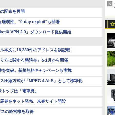
トの配布を再開
弱性、“0-day exploit”も登場
tiX VPN 2.0」ダウンロード提供開始
本文に16,280件のアドレスを誤記載
り方に関する懇談会」を1月から開催
万件を突破。新規無料キャンペーンも実施
圧縮方式が「MPEG-4 ALS」として標準化
グ検索トップは「電車男」
馬券をネット発売、来春サイト開設
ビスの経営権を取得