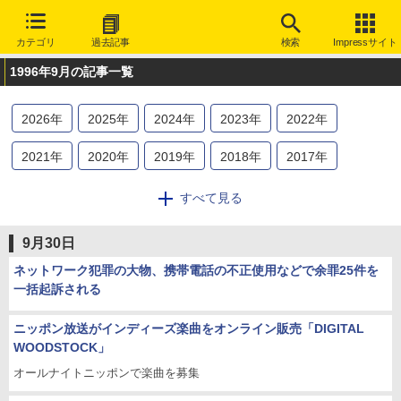
カテゴリ
過去記事
検索
Impressサイト
1996年9月の記事一覧
2026
年
2025
年
2024
年
2023
年
2022
年
2021
年
2020
年
2019
年
2018
年
2017
年
2016
年
2015
年
2014
年
2013
年
2012
年
すべて見る
2011
年
2010
年
2009
年
2008
年
2007
年
9月30日
2006
年
2005
年
2004
年
2003
年
2002
年
ネットワーク犯罪の大物、携帯電話の不正使用などで余罪25件を
一括起訴される
2001
年
2000
年
1999
年
1998
年
1997
年
ニッポン放送がインディーズ楽曲をオンライン販売「DIGITAL
1996
年
1995
年
WOODSTOCK」
オールナイトニッポンで楽曲を募集