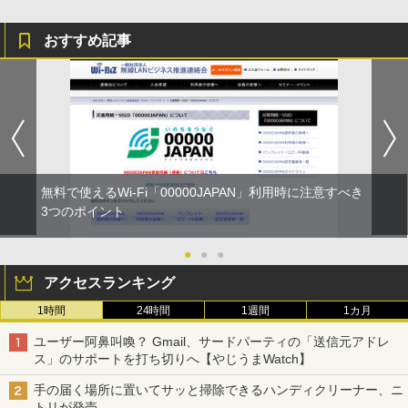
おすすめ記事
無料で使えるWi-Fi「00000JAPAN」利用時に注意すべき
3つのポイント
●
●
●
アクセスランキング
1時間
24時間
1週間
1カ月
ユーザー阿鼻叫喚？ Gmail、サードパーティの「送信元アドレ
ス」のサポートを打ち切りへ【やじうまWatch】
手の届く場所に置いてサッと掃除できるハンディクリーナー、ニ
トリが発売