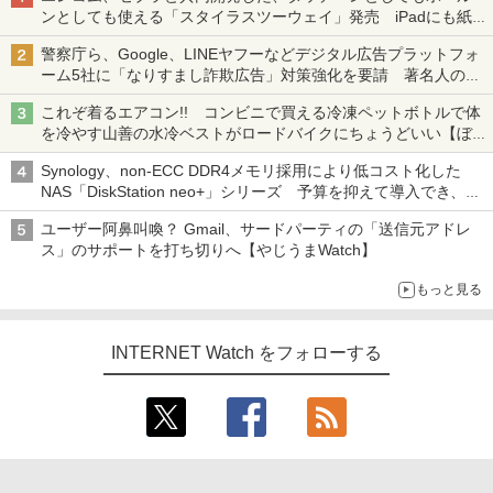
ンとしても使える「スタイラスツーウェイ」発売 iPadにも紙に
も、持ち替えずに書き込める
警察庁ら、Google、LINEヤフーなどデジタル広告プラットフォ
ーム5社に「なりすまし詐欺広告」対策強化を要請 著名人の写
真や映像を使った投資詐欺などへの対策として
これぞ着るエアコン!! コンビニで買える冷凍ペットボトルで体
を冷やす山善の水冷ベストがロードバイクにちょうどいい【ぼっ
ち・ざ・ろーど！その14】【空いた時間でなにしてる？】
Synology、non-ECC DDR4メモリ採用により低コスト化した
NAS「DiskStation neo+」シリーズ 予算を抑えて導入でき、
ECCメモリへのアップグレードも可能
ユーザー阿鼻叫喚？ Gmail、サードパーティの「送信元アドレ
ス」のサポートを打ち切りへ【やじうまWatch】
もっと見る
INTERNET Watch をフォローする