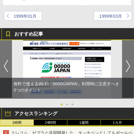
1999年01月
1999年03月
おすすめ記事
無料で使えるWi-Fi「00000JAPAN」利用時に注意すべき
3つのポイント
●
●
●
アクセスランキング
1時間
24時間
1週間
1カ月
エレコム、ゼブラと共同開発した、タッチペンとしてもボールペ