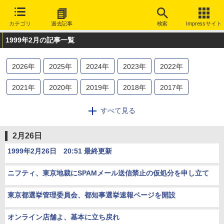
カテゴリ
過去記事
検索
Impressサイト
1999年2月の記事一覧
2026
年
2025
年
2024
年
2023
年
2022
年
2021
年
2020
年
2019
年
2018
年
2017
年
2016
年
2015
年
2014
年
2013
年
2012
年
すべて見る
2011
年
2010
年
2009
年
2008
年
2007
年
2月26日
2006
年
2005
年
2004
年
2003
年
2002
年
1999年2月26日 20:51 最終更新
2001
年
2000
年
1999
年
1998
年
1997
年
ニフティ、東京地裁にSPAMメール送信禁止の仮処分を申し立て
1996
年
1995
年
東京都選挙管理委員会、都知事選挙速報ページを開設
オンライン店舗よ、基本に立ち戻れ