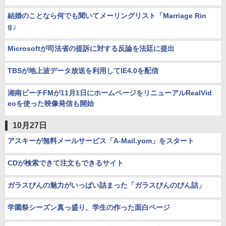
結婚のことなら何でも聞いてメーリングリスト「Marriage Rin
g」
Microsoftが司法省の提訴に対する反論を法廷に提出
TBSが地上波データ放送を利用してIE4.0を配信
湘南ビーチFMが11月1日にホームページをリニューアルRealVid
eoを使った映像発信も開始
10月27日
アスキーが無料メールサービス「A-Mail.yom」をスタート
CDが検索できて注文もできるサイト
ガラスびんの魅力がいっぱい詰まった「ガラスびんのびん詰」
学園祭シーズン真っ盛り、学生の作った面白ページ