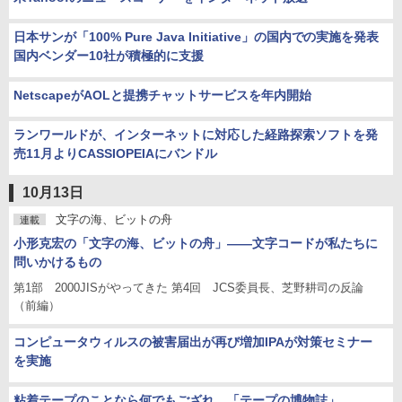
日本サンが「100% Pure Java Initiative」の国内での実施を発表
国内ベンダー10社が積極的に支援
NetscapeがAOLと提携チャットサービスを年内開始
ランワールドが、インターネットに対応した経路探索ソフトを発
売11月よりCASSIOPEIAにバンドル
10月13日
文字の海、ビットの舟
連載
小形克宏の「文字の海、ビットの舟」――文字コードが私たちに
問いかけるもの
第1部 2000JISがやってきた 第4回 JCS委員長、芝野耕司の反論
（前編）
コンピュータウィルスの被害届出が再び増加IPAが対策セミナー
を実施
粘着テープのことなら何でもござれ、「テープの博物誌」