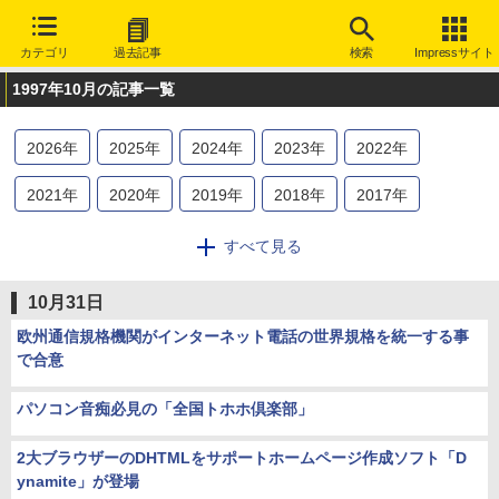
カテゴリ
過去記事
検索
Impressサイト
1997年10月の記事一覧
2026
年
2025
年
2024
年
2023
年
2022
年
2021
年
2020
年
2019
年
2018
年
2017
年
2016
年
2015
年
2014
年
2013
年
2012
年
すべて見る
2011
年
2010
年
2009
年
2008
年
2007
年
10月31日
2006
年
2005
年
2004
年
2003
年
2002
年
欧州通信規格機関がインターネット電話の世界規格を統一する事
で合意
2001
年
2000
年
1999
年
1998
年
1997
年
パソコン音痴必見の「全国トホホ倶楽部」
1996
年
1995
年
2大ブラウザーのDHTMLをサポートホームページ作成ソフト「D
ynamite」が登場