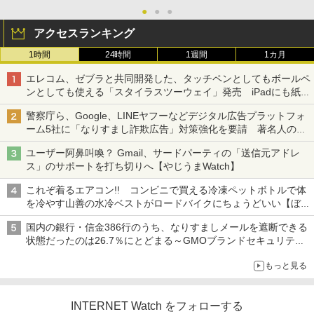
●
●
●
アクセスランキング
1時間
24時間
1週間
1カ月
エレコム、ゼブラと共同開発した、タッチペンとしてもボールペ
ンとしても使える「スタイラスツーウェイ」発売 iPadにも紙に
も、持ち替えずに書き込める
警察庁ら、Google、LINEヤフーなどデジタル広告プラットフォ
ーム5社に「なりすまし詐欺広告」対策強化を要請 著名人の写
真や映像を使った投資詐欺などへの対策として
ユーザー阿鼻叫喚？ Gmail、サードパーティの「送信元アドレ
ス」のサポートを打ち切りへ【やじうまWatch】
これぞ着るエアコン!! コンビニで買える冷凍ペットボトルで体
を冷やす山善の水冷ベストがロードバイクにちょうどいい【ぼっ
ち・ざ・ろーど！その14】【空いた時間でなにしてる？】
国内の銀行・信金386行のうち、なりすましメールを遮断できる
状態だったのは26.7％にとどまる～GMOブランドセキュリティ
調査
もっと見る
INTERNET Watch をフォローする