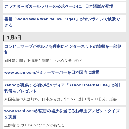
グラナダ～ダカールラリーの公式ページに、日本語版が登場
書籍「World Wide Web Yellow Pages」がオンラインで検索で
きる
1月5日
コンピュサーブがポルノを理由にインターネットの情報を一部規
制
同性愛に関する情報も制限したため反発も招く
www.asahi.comがミラーサーバーを日本国内に設置
Yahooが提供する初の紙メディア「Yahoo! Internet Life」が創
刊号をプレゼント
米国在住の人は無料。日本からは、$35.97（創刊号＋11冊分）必要
www.asahi.comが広告の場所を当てるお年玉プレゼントクイズ
を実施
正解者にはDOS/Vパソコンがあたる