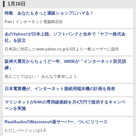
1月16日
特集 あなたもきっと通販ショップにハマる！
Part I インターネット電脳商店街
あのYahoo!が日本上陸。ソフトバンクと合弁で「ヤフー株式会
社」を設立
日本語に対応したwww.yahoo.co.jpを4月より一般ユーザーに提供
阪神大震災からちょうど一年、WIDEが「インターネット防災訓
練」
他人ごとではない！ みんなで参加しよう
日本電算機が、インターネット接続用端末機の計画を発表
マリンネットが64Kの専用線接続を月4万円で提供するキャンペ
ーンを実施
RealAudioのMacintosh版サーバー、ついにリリース
ただしバージョンは1.0