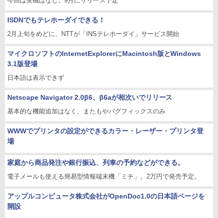
今回は実機はなし。9月にリリース予定
ISDNでもテレホーダイできる！
2月上旬をめどに、NTTが「INSテレホーダイ」サービス開始
マイクロソフトのInternetExplorerにMacintosh版とWindows
3.1版登場
日本語は表示できず
Netscape Navigator 2.0β6、β6aが相次いでリリース
基本的な機能追加はなく、またもやバグフィックスのみ
WWWでプリンタの設定ができるカラー・レーザー・プリンタ登
場
家庭から商品発注や銀行振込、列車の予約などができる。
電子メールも使える簡易型情報端末機「ミチ」。2万円で発売予定。
アップルコンピュータ株式会社がOpenDoc1.0の日本語ページを
開設