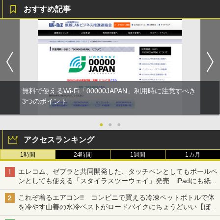
おすすめ記事
無料で使えるWi-Fi「00000JAPAN」利用時に注意すべき
3つのポイント
●
●
●
アクセスランキング
1時間
24時間
1週間
1カ月
エレコム、ゼブラと共同開発した、タッチペンとしてもボールペ
ンとしても使える「スタイラスツーウェイ」発売 iPadにも紙に
も、持ち替えずに書き込める
これぞ着るエアコン!! コンビニで買える冷凍ペットボトルで体
を冷やす山善の水冷ベストがロードバイクにちょうどいい【ぼっ
ち・ざ・ろーど！その14】【空いた時間でなにしてる？】