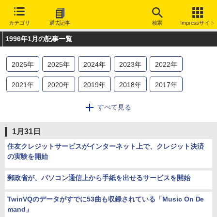
カテゴリ
過去記事
検索
Impressサイト
1996年1月の記事一覧
2026
年
2025
年
2024
年
2023
年
2022
年
2021
年
2020
年
2019
年
2018
年
2017
年
2016
年
2015
年
2014
年
2013
年
2012
年
すべて見る
2011
年
2010
年
2009
年
2008
年
2007
年
1月31日
2006
年
2005
年
2004
年
2003
年
2002
年
住友クレジットサービスがインターネット上で、クレジット決済
の実験を開始
2001
年
2000
年
1999
年
1998
年
1997
年
郵政省が、パソコン通信上から手紙を出せるサービスを開始
1996
年
1995
年
TwinVQのデータがすでに53曲も収録されている「Music On De
mand」