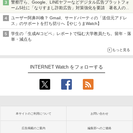
警察庁ら、Google、LINEヤフーなどデジタル広告プラットフォ
ーム5社に「なりすまし詐欺広告」対策強化を要請 著名人の写
真や映像を使った投資詐欺などへの対策として
ユーザー阿鼻叫喚？ Gmail、サードパーティの「送信元アドレ
ス」のサポートを打ち切りへ【やじうまWatch】
学生の「生成AIコピペ」レポートで悩む大学教員たち。留年・落
単・減点も
もっと見る
INTERNET Watch をフォローする
本サイトのご利用について
お問い合わせ
広告掲載のご案内
編集部へのご連絡