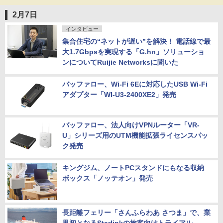
2月7日
インタビュー
集合住宅の“ネットが遅い”を解決！ 電話線で最
大1.7Gbpsを実現する「G.hn」ソリューショ
ンについてRuijie Networksに聞いた
バッファロー、Wi-Fi 6Eに対応したUSB Wi-Fi
アダプター「WI-U3-2400XE2」発売
バッファロー、法人向けVPNルーター「VR-
U」シリーズ用のUTM機能拡張ライセンスパッ
ク発売
キングジム、ノートPCスタンドにもなる収納
ボックス「ノッテオン」発売
長距離フェリー「さんふらわあ さつま」で、業