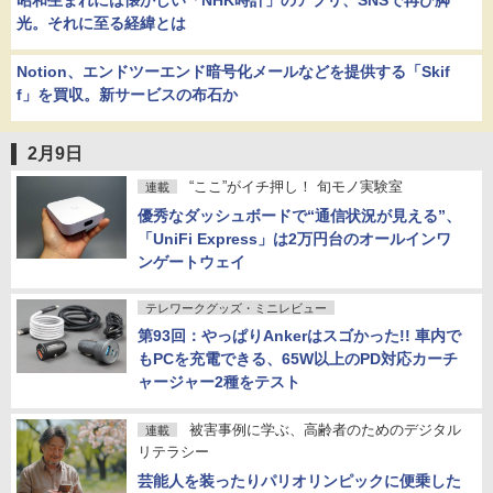
昭和生まれには懐かしい「NHK時計」のアプリ、SNSで再び脚
光。それに至る経緯とは
Notion、エンドツーエンド暗号化メールなどを提供する「Skif
f」を買収。新サービスの布石か
2月9日
“ここ”がイチ押し！ 旬モノ実験室
連載
優秀なダッシュボードで“通信状況が見える”、
「UniFi Express」は2万円台のオールインワ
ンゲートウェイ
テレワークグッズ・ミニレビュー
第93回：やっぱりAnkerはスゴかった!! 車内で
もPCを充電できる、65W以上のPD対応カーチ
ャージャー2種をテスト
被害事例に学ぶ、高齢者のためのデジタル
連載
リテラシー
芸能人を装ったりパリオリンピックに便乗した