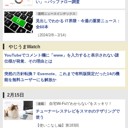
い」～バッファロー調査
週間ニュースインデックス
見出しでわかる IT界隈・今週の重要ニュース：
全60本
［2024/2/8～2/14］
やじうまWatch
YouTubeでコメント欄に「www」を入力すると表示されない謎
仕様が発覚、その理由とは
突然の方針転換？ Evernote、これまで有料版限定だった14の機
能を無料ユーザーにも解放か
2月15日
自宅Wi-Fiの“わからない”をスッキリ！
連載
チューナーレステレビをスマホのテザリングで
使う
【使いこなし編】第183回