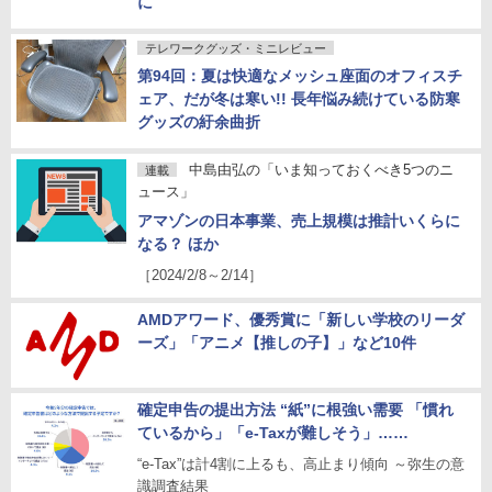
に
テレワークグッズ・ミニレビュー
第94回：夏は快適なメッシュ座面のオフィスチ
ェア、だが冬は寒い!! 長年悩み続けている防寒
グッズの紆余曲折
中島由弘の「いま知っておくべき5つのニ
連載
ュース」
アマゾンの日本事業、売上規模は推計いくらに
なる？ ほか
［2024/2/8～2/14］
AMDアワード、優秀賞に「新しい学校のリーダ
ーズ」「アニメ【推しの子】」など10件
確定申告の提出方法 “紙”に根強い需要 「慣れ
ているから」「e-Taxが難しそう」……
“e-Tax”は計4割に上るも、高止まり傾向 ～弥生の意
識調査結果