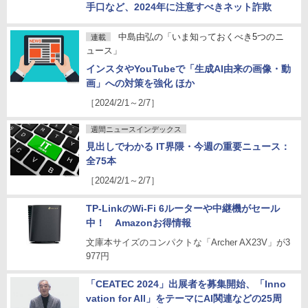
手口など、2024年に注意すべきネット詐欺
中島由弘の「いま知っておくべき5つのニ
連載
ュース」
インスタやYouTubeで「生成AI由来の画像・動
画」への対策を強化 ほか
［2024/2/1～2/7］
週間ニュースインデックス
見出しでわかる IT界隈・今週の重要ニュース：
全75本
［2024/2/1～2/7］
TP-LinkのWi-Fi 6ルーターや中継機がセール
中！ Amazonお得情報
文庫本サイズのコンパクトな「Archer AX23V」が3
977円
「CEATEC 2024」出展者を募集開始、「Inno
vation for All」をテーマにAI関連などの25周