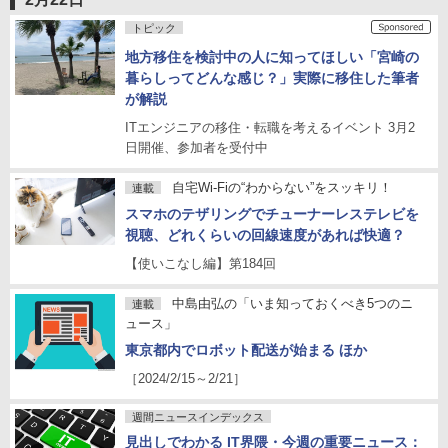
トピック
地方移住を検討中の人に知ってほしい「宮崎の
暮らしってどんな感じ？」実際に移住した筆者
が解説
ITエンジニアの移住・転職を考えるイベント 3月2
日開催、参加者を受付中
自宅Wi-Fiの“わからない”をスッキリ！
連載
スマホのテザリングでチューナーレステレビを
視聴、どれくらいの回線速度があれば快適？
【使いこなし編】第184回
中島由弘の「いま知っておくべき5つのニ
連載
ュース」
東京都内でロボット配送が始まる ほか
［2024/2/15～2/21］
週間ニュースインデックス
見出しでわかる IT界隈・今週の重要ニュース：