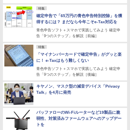
特集
確定申告で「65万円の青色申告特別控除」を獲
得するには？ まだなら今年こそe-Tax対応を
青色申告ソフト＋スマホで実践してみよう 確定申
告「9つのステップ」を解説［前編］
特集
「マイナンバーカードで確定申告」がグッと楽
に！ e-Taxはもう難しくない
青色申告ソフト＋スマホで実践してみよう 確定申
告「9つのステップ」を解説［後編］
キヤノン、マスク型の減音デバイス「Privacy
Talk」を4月に発売
バッファローのWi-Fiルーターなど19製品に脆
弱性、対策済みファームウェアへのアップデー
トを