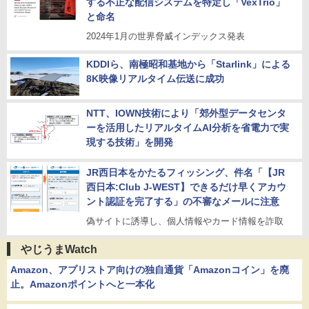
する不正な配信システムを特定し「VexTrio」
と命名
2024年1月の世界脅威インデックス発表
KDDIら、南極昭和基地から「Starlink」による
8K映像リアルタイム伝送に成功
NTT、IOWN技術により「郊外型データセンタ
ーを活用したリアルタイムAI分析を省電力で実
現する技術」を開発
JR西日本をかたるフィッシング、件名「【JR
西日本:Club J-WEST】できるだけ早くアカウ
ント認証を完了する」の不審なメールに注意
偽サイトに誘導し、個人情報やカード情報を詐取
やじうまWatch
Amazon、アプリストア向けの独自通貨「Amazonコイン」を廃
止。Amazonポイントへと一本化