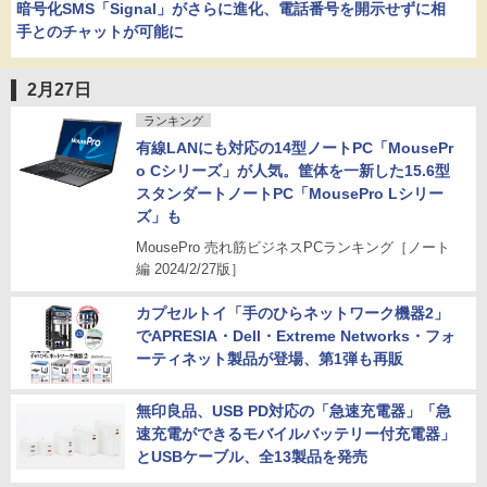
暗号化SMS「Signal」がさらに進化、電話番号を開示せずに相
手とのチャットが可能に
2月27日
ランキング
有線LANにも対応の14型ノートPC「MousePr
o Cシリーズ」が人気。筐体を一新した15.6型
スタンダートノートPC「MousePro Lシリー
ズ」も
MousePro 売れ筋ビジネスPCランキング［ノート
編 2024/2/27版］
カプセルトイ「手のひらネットワーク機器2」
でAPRESIA・Dell・Extreme Networks・フォ
ーティネット製品が登場、第1弾も再販
無印良品、USB PD対応の「急速充電器」「急
速充電ができるモバイルバッテリー付充電器」
とUSBケーブル、全13製品を発売