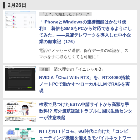
2月26日
「え？」で始まったテレワーク
「iPhoneとWindowsの連携機能はかなり便
利!! 着信もSMSもPCから対応できるようにし
てみた」――急遽テレワークを導入した中小企
業の顛末記（176）
電話やメッセージ送信、保存データの確認が、ス
マホを手に取らなくても可能に！
清水理史の「イニシャルB」
連載
NVIDIA「Chat With RTX」を、RTX4060搭載
ノートPCで動かす〜ローカルLLMでRAGを実
現
検索で見つけたESTA申請サイトから高額な手
数料!? 海外渡航認証トラブルに国民生活センタ
ーが注意喚起
NTTとNTTドコモ、6G時代に向けた「コンピ
ューティング機能を備えるモバイルネットワー