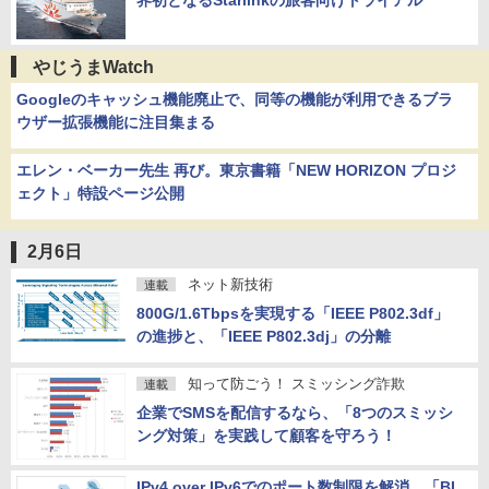
界初となるStarlinkの旅客向けトライアル
やじうまWatch
Googleのキャッシュ機能廃止で、同等の機能が利用できるブラ
ウザー拡張機能に注目集まる
エレン・ベーカー先生 再び。東京書籍「NEW HORIZON プロジ
ェクト」特設ページ公開
2月6日
ネット新技術
連載
800G/1.6Tbpsを実現する「IEEE P802.3df」
の進捗と、「IEEE P802.3dj」の分離
知って防ごう！ スミッシング詐欺
連載
企業でSMSを配信するなら、「8つのスミッシ
ング対策」を実践して顧客を守ろう！
IPv4 over IPv6でのポート数制限を解消、「BI