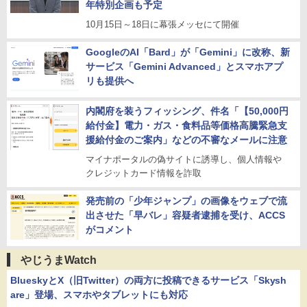
年特別企画も予定
10月15日～18日に幕張メッセにて開催
GoogleのAI「Bard」が「Gemini」に改称、新
サービス「Gemini Advanced」とスマホアプ
リも提供へ
内閣府を装うフィッシング、件名「【50,000円
給付金】電力・ガス・食料品等価格高騰緊急支
援給付金のご案内」などの不審なメールに注意
マイナポータルの偽サイトに誘導し、個人情報や
クレジットカード情報を詐取
発売前の「少年ジャンプ」の画像をウェブで流
出させた「早バレ」容疑者逮捕を受け、ACCS
がコメント
やじうまWatch
BlueskyとX（旧Twitter）の両方に投稿できるサービス「Skysh
are」登場、スマホやタブレットにも対応