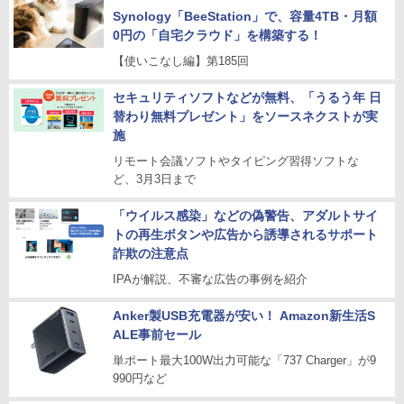
Synology「BeeStation」で、容量4TB・月額
0円の「自宅クラウド」を構築する！
【使いこなし編】第185回
セキュリティソフトなどが無料、「うるう年 日
替わり無料プレゼント」をソースネクストが実
施
リモート会議ソフトやタイピング習得ソフトな
ど、3月3日まで
「ウイルス感染」などの偽警告、アダルトサイ
トの再生ボタンや広告から誘導されるサポート
詐欺の注意点
IPAが解説、不審な広告の事例を紹介
Anker製USB充電器が安い！ Amazon新生活S
ALE事前セール
単ポート最大100W出力可能な「737 Charger」が9
990円など