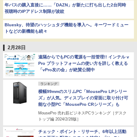
年パスの購入直後に……「DAZN」が新たに打ち出した2台同時
視聴時のIPアドレス制限が波紋
Bluesky、待望のハッシュタグ機能を導入へ。キーワードミュー
トなどの新機能も続々
2月28日
遠隔からでもPCの電源を一括管理!! インテル v
Pro プラットフォームの使い方を詳しく教える
「vPro友の会」が絶賛公開中
ランキング
横幅99mmのスリムPC「MousePro LPシリー
ズ」が人気。ディスプレイの背面に取り付け可
能な小型PC「MousePro CRシリーズ」も
MousePro 売れ筋ビジネスPCランキング［デスク
トップ編 2024/2/28版］
チェック・ポイント・リサーチ、6年以上活動