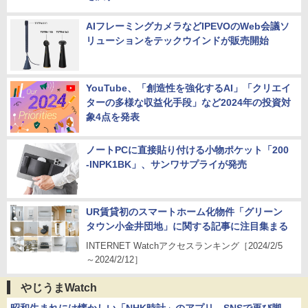
AIフレーミングカメラなどIPEVOのWeb会議ソ
リューションをテックウインドが販売開始
YouTube、「創造性を強化するAI」「クリエイ
ターの多様な収益化手段」など2024年の投資対
象4点を発表
ノートPCに直接貼り付ける小物ポケット「200
-INPK1BK」、サンワサプライが発売
UR賃貸初のスマートホーム化物件「グリーン
タウン小金井団地」に関する記事に注目集まる
INTERNET Watchアクセスランキング［2024/2/5
～2024/2/12］
やじうまWatch