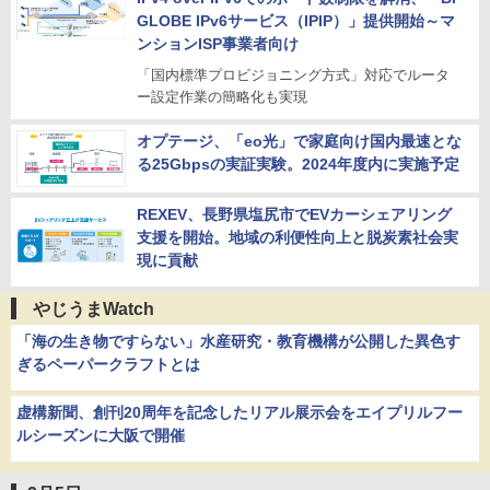
GLOBE IPv6サービス（IPIP）」提供開始～マ
ンションISP事業者向け
「国内標準プロビジョニング方式」対応でルータ
ー設定作業の簡略化も実現
オプテージ、「eo光」で家庭向け国内最速とな
る25Gbpsの実証実験。2024年度内に実施予定
REXEV、長野県塩尻市でEVカーシェアリング
支援を開始。地域の利便性向上と脱炭素社会実
現に貢献
やじうまWatch
「海の生き物ですらない」水産研究・教育機構が公開した異色す
ぎるペーパークラフトとは
虚構新聞、創刊20周年を記念したリアル展示会をエイプリルフー
ルシーズンに大阪で開催