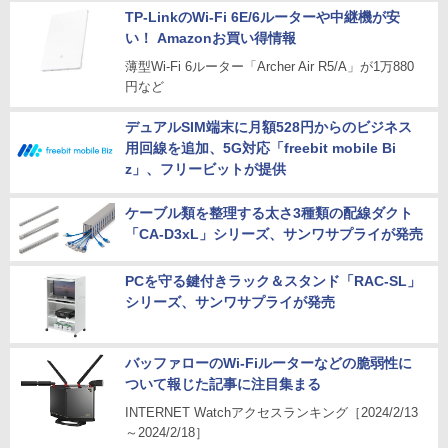
TP-LinkのWi-Fi 6E/6ルーターや中継機が安
い！ Amazonお買い得情報
薄型Wi-Fi 6ルーター「Archer Air R5/A」が1万880
円など
デュアルSIM端末に月額528円からのビジネス
用回線を追加、5G対応「freebit mobile Bi
z」、フリービットが提供
ケーブル類を整理する太さ3種類の配線ダクト
「CA-D3xL」シリーズ、サンワサプライが発売
PCを守る鍵付きラック＆スタンド「RAC-SL」
シリーズ、サンワサプライが発売
バッファローのWi-Fiルーターなどの脆弱性に
ついて報じた記事に注目集まる
INTERNET Watchアクセスランキング［2024/2/13
～2024/2/18］