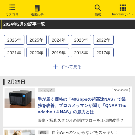
カテゴリ
過去記事
検索
Impressサイト
2024年2月の記事一覧
2026
年
2025
年
2024
年
2023
年
2022
年
2021
年
2020
年
2019
年
2018
年
2017
年
2016
年
2015
年
2014
年
2013
年
2012
年
すべて見る
2011
年
2010
年
2009
年
2008
年
2007
年
2月29日
2006
年
2005
年
2004
年
2003
年
2002
年
トピック
手が届く価格の「40Gbpsの超高速NAS」で業
2001
年
2000
年
1999
年
1998
年
1997
年
務を改善、プロカメラマンが聞く「QNAP Thu
nderbolt 4 NAS」の威力とは
1996
年
1995
年
映像・写真スタジオの制作フローを圧倒的改善？
自宅Wi-Fiの“わからない”をスッキリ！
連載