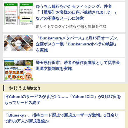
ゆうちょ銀行をかたるフィッシング、件名
「【重要】お客様の口座が凍結されました_」
などの不審なメールに注意
偽サイトでログイン情報や個人情報を詐取
「Bunkamuraメタバース」2月15日オープン、
企画ポスター展「Bunkamuraオペラの軌跡」
を実施
埼玉県行田市、若者の移住促進策として奨学金
返還支援制度を実施
やじうまWatch
旧Yahoo!のサービスがまた1つ……「Yahoo!ロコ」が3月27日を
もってサービス終了
「Bluesky」、招待コード廃止で新規ユーザーが激増。1日余り
で約68万人が新規登録か