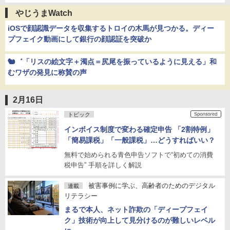
やじうまWatch
iOSで顔認識データを収集するトロイの木馬が見つかる。ディー
プフェイク動画にして銀行の顔認証を突破か
🐿️゛「リスの絵文字＋濁点＝尻尾を振っているように見える」和
むワザの発見に称賛の声
2月16日
トピック
インボイス制度で変わる確定申告 「2割特例」
「簡易課税」「一般課税」…どうすればいい？
無料で始められる青色申告ソフトで“初めての消費
税申告” 手順を詳しく解説
被害事例に学ぶ、高齢者のためのデジタル
連載
リテラシー
まるで本人、ネット詐欺の「ディープフェイ
ク」技術が向上して見分けるのが難しいレベル