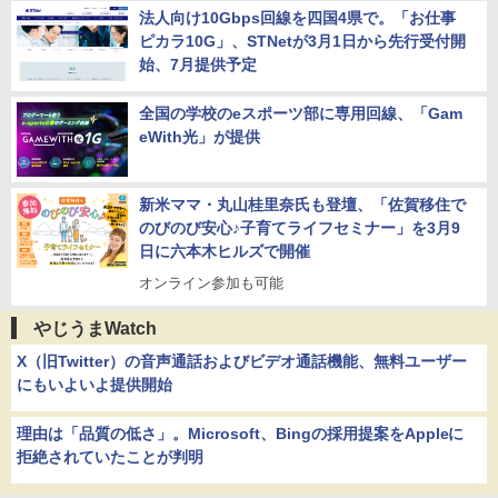
法人向け10Gbps回線を四国4県で。「お仕事
ピカラ10G」、STNetが3月1日から先行受付開
始、7月提供予定
全国の学校のeスポーツ部に専用回線、「Gam
eWith光」が提供
新米ママ・丸山桂里奈氏も登壇、「佐賀移住で
のびのび安心♪子育てライフセミナー」を3月9
日に六本木ヒルズで開催
オンライン参加も可能
やじうまWatch
X（旧Twitter）の音声通話およびビデオ通話機能、無料ユーザー
にもいよいよ提供開始
理由は「品質の低さ」。Microsoft、Bingの採用提案をAppleに
拒絶されていたことが判明