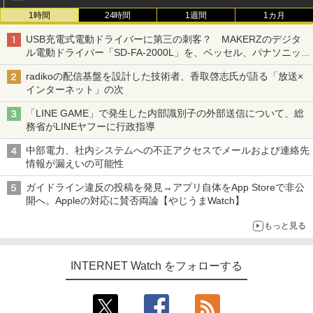
1時間
24時間
1週間
1カ月
USB充電式電動ドライバーに第三の刺客？ MAKERZのデジタ
ル電動ドライバー「SD-FA-2000L」を、ベッセル、パナソニッ
クと比較してみた 【テレワークグッズ・ミニレビュー 第165
radikoの配信基盤を設計した技術者、香取啓志氏が語る「放送×
回】
インターネット」の次
「LINE GAME」で発生した内部識別子の外部送信について、総
務省がLINEヤフーに行政指導
中部電力、社内システムへの不正アクセスでメールおよび連絡先
情報が漏えいの可能性
ガイドライン違反の投稿を発見→アプリ自体をApp Storeで非公
開へ。Appleの対応に賛否両論【やじうまWatch】
もっと見る
INTERNET Watch をフォローする