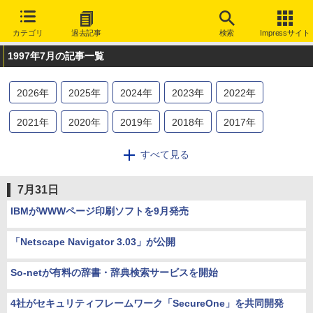
カテゴリ
過去記事
検索
Impressサイト
1997年7月の記事一覧
2026
年
2025
年
2024
年
2023
年
2022
年
2021
年
2020
年
2019
年
2018
年
2017
年
2016
年
2015
年
2014
年
2013
年
2012
年
すべて見る
2011
年
2010
年
2009
年
2008
年
2007
年
7月31日
2006
年
2005
年
2004
年
2003
年
2002
年
IBMがWWWページ印刷ソフトを9月発売
2001
年
2000
年
1999
年
1998
年
1997
年
「Netscape Navigator 3.03」が公開
1996
年
1995
年
So-netが有料の辞書・辞典検索サービスを開始
4社がセキュリティフレームワーク「SecureOne」を共同開発