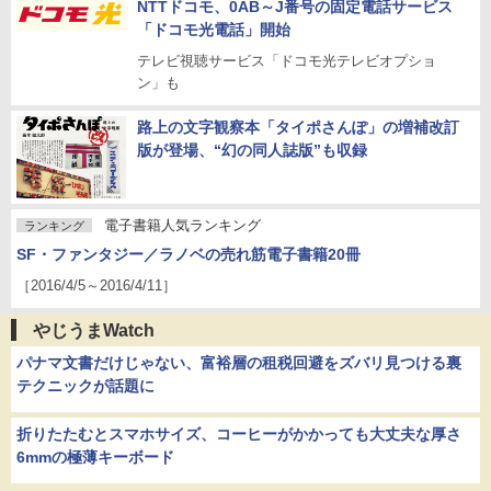
NTTドコモ、0AB～J番号の固定電話サービス
「ドコモ光電話」開始
テレビ視聴サービス「ドコモ光テレビオプショ
ン」も
路上の文字観察本「タイポさんぽ」の増補改訂
版が登場、“幻の同人誌版”も収録
電子書籍人気ランキング
ランキング
SF・ファンタジー／ラノベの売れ筋電子書籍20冊
［2016/4/5～2016/4/11］
やじうまWatch
パナマ文書だけじゃない、富裕層の租税回避をズバリ見つける裏
テクニックが話題に
折りたたむとスマホサイズ、コーヒーがかかっても大丈夫な厚さ
6mmの極薄キーボード