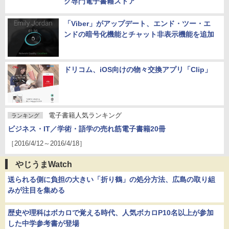
ク専門電子書籍ストア
「Viber」がアップデート、エンド・ツー・エ
ンドの暗号化機能とチャット非表示機能を追加
ドリコム、iOS向けの物々交換アプリ「Clip」
電子書籍人気ランキング
ランキング
ビジネス・IT／学術・語学の売れ筋電子書籍20冊
［2016/4/12～2016/4/18］
やじうまWatch
送られる側に負担の大きい「折り鶴」の処分方法、広島の取り組
みが注目を集める
歴史や理科はボカロで覚える時代、人気ボカロP10名以上が参加
した中学参考書が登場