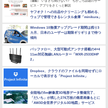
いまさら聞けない!? ちかごろ話題のサー
連載
ビス・アプリをさくっと解説
ヤフオク！への出品やクリーニングも頼める、
ウェブで管理できるレンタル倉庫「minikura」
Windows 10無償アップグレード期間は残り3
カ月、日本のユーザーは期限ギリギリまで待つ
傾向
バッファロー、大型可動式アンテナ搭載の4×4
11ac対応無線LANルーター「WXR-2533DHP
2」
Dropbox、クラウドのファイルを同期せずにロ
ーカルで表示する「Project Infinite」
全陸地の5m解像度3D地形データ整備完了、
「だいち」が残した276万枚の衛星画像もとに
「AW3D全世界デジタル3D地図」サービス