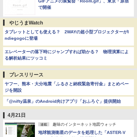
GIFアニメの展覧会「Room.gif」、東京・原宿
で開催
やじうまWatch
タブレットとしても使える？ 2WAYの超小型プロジェクターがI
ndiegogoに登場
エレベーターの落下時にジャンプすれば助かる？ 物理演算によ
る解析結果にツッコミ
プレスリリース
ヤフー、熊本・大分地震「ふるさと納税緊急寄付金」まとめペー
ジを開設
「@nifty温泉」のAndroid向けアプリ「おふろぐ」提供開始
4月21日
趣味のインターネット地図ウォッチ
連載
地球観測衛星のデータを処理した「ASTER-V