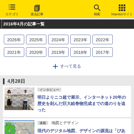
カテゴリ
過去記事
検索
Impressサイト
2016年4月の記事一覧
2026
年
2025
年
2024
年
2023
年
2022
年
2021
年
2020
年
2019
年
2018
年
2017
年
2016
年
2015
年
2014
年
2013
年
2012
年
すべて見る
2011
年
2010
年
2009
年
2008
年
2007
年
4月28日
2006
年
2005
年
2004
年
2003
年
2002
年
インタビュー
明日よりニコ超で展示、インターネット20年の
2001
年
2000
年
1999
年
1998
年
1997
年
歴史を刻んだ巨大絵巻物完成までの道のりを追
った
1996
年
1995
年
地図とデザイン
連載
現代のデジタル地図、デザインの源流は「ぴあ