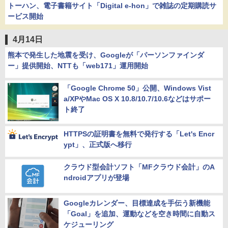
トーハン、電子書籍サイト「Digital e-hon」で雑誌の定期購読サ
ービス開始
4月14日
熊本で発生した地震を受け、Googleが「パーソンファインダ
ー」提供開始、NTTも「web171」運用開始
「Google Chrome 50」公開、Windows Vist
a/XPやMac OS X 10.8/10.7/10.6などはサポー
ト終了
HTTPSの証明書を無料で発行する「Let's Encr
ypt」、正式版へ移行
クラウド型会計ソフト「MFクラウド会計」のA
ndroidアプリが登場
Googleカレンダー、目標達成を手伝う新機能
「Goal」を追加、運動などを空き時間に自動ス
ケジューリング