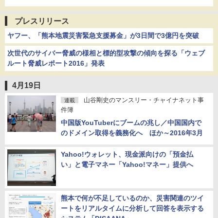
プレスリリース
ヤフー、「熊本地震災害緊急支援募金」が3日間で3億円を突破
次世代のサイバー脅威の様相と標的型攻撃の傾向を探る「ウェブ
ルート脅威レポート2016」発表
4月19日
山谷剛史のマンスリー・チャイナネット事
連載
件簿
中国版YouTuberにブームの兆し／中国国内で
のドメイン取得を義務化へ ほか～2016年3月
Yahoo!ウォレット、現金派向けの「預金払
い」と電子マネー「Yahoo!マネー」提供へ
熊本で何が不足しているのか、災害関連のツイ
ートをリアルタイムに分析して回答を表示する