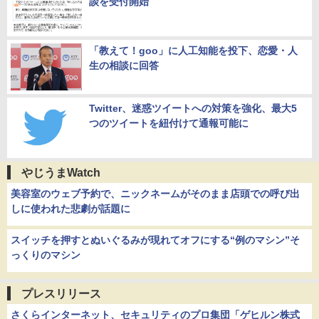
談を受付開始
「教えて！goo」に人工知能を投下、恋愛・人
生の相談に回答
Twitter、迷惑ツイートへの対策を強化、最大5
つのツイートを紐付けて通報可能に
やじうまWatch
美容室のウェブ予約で、ニックネームがそのまま店頭での呼び出
しに使われた悲劇が話題に
スイッチを押すとぬいぐるみが現れてオフにする“例のマシン”そ
っくりのマシン
プレスリリース
さくらインターネット、セキュリティのプロ集団「ゲヒルン株式