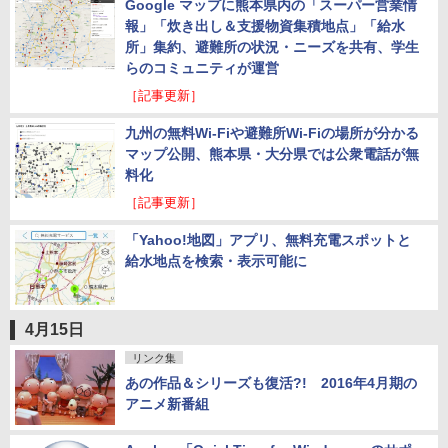
Google マップに熊本県内の「スーパー営業情
報」「炊き出し＆支援物資集積地点」「給水
所」集約、避難所の状況・ニーズを共有、学生
らのコミュニティが運営
［記事更新］
九州の無料Wi-Fiや避難所Wi-Fiの場所が分かる
マップ公開、熊本県・大分県では公衆電話が無
料化
［記事更新］
「Yahoo!地図」アプリ、無料充電スポットと
給水地点を検索・表示可能に
4月15日
リンク集
あの作品＆シリーズも復活?! 2016年4月期の
アニメ新番組