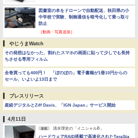
図書室の本をドローンで自動配送、秋田県の小
中学校で実験、制御通信を暗号化して乗っ取り
防止
［動画・写真追加］
やじうまWatch
その発想はなかった、割れたスマホの画面に貼って少しでも長持
ちさせる専用フィルム
全巻買っても400円！ 「ぼのぼの」電子書籍が1冊10円からの
セール、いよいよ13日まで
プレスリリース
産経デジタルとZiff Davis、「IGN Japan」サービス開始
4月11日
清水理史の「イニシャルB」
連載
ハードウェアRAID搭載で高速化されたTeraSta