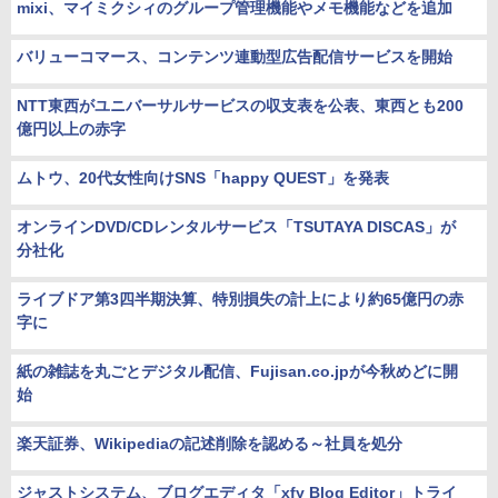
mixi、マイミクシィのグループ管理機能やメモ機能などを追加
バリューコマース、コンテンツ連動型広告配信サービスを開始
NTT東西がユニバーサルサービスの収支表を公表、東西とも200
億円以上の赤字
ムトウ、20代女性向けSNS「happy QUEST」を発表
オンラインDVD/CDレンタルサービス「TSUTAYA DISCAS」が
分社化
ライブドア第3四半期決算、特別損失の計上により約65億円の赤
字に
紙の雑誌を丸ごとデジタル配信、Fujisan.co.jpが今秋めどに開
始
楽天証券、Wikipediaの記述削除を認める～社員を処分
ジャストシステム、ブログエディタ「xfy Blog Editor」トライ