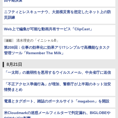
四半期決算
ニフティとレスキューナウ、大規模災害を想定したネット上の防
災訓練
Web上で編集が可能な動画共有サービス「ClipCast」
清水理史の「イニシャルB」
連載
第208回：仕事の効率化に効果アリ!?シンプルで高機能なタスク
管理ツール「Remember The Milk」
8月21日
「一太郎」の脆弱性を悪用するウイルスメール、中央省庁に送信
「不正アクセス準備行為」が増加、警察庁が上半期のネット治安
情勢まとめ
電通とタグボート、雑誌のポータルサイト「magabon」を開設
米Cloudmarkの迷惑メールフィルターで判定漏れ、BIGLOBEや