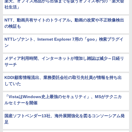
楽天、オフィス用品から出張までを扱うオフィス専門の「楽天会
社生活」
NTT、動画共有サイトのトライアル。動画の改変や不正映像検出
の検証も
NTTレゾナント、Internet Explorer 7用の「goo」検索プラグイ
ン
メディア利用時間、インターネットが増加し雑誌は減少～日経リ
サーチ
KDDI顧客情報流出、業務委託会社の取引先社員が情報を持ち出
していた
「VistaはWindows史上最強のセキュリティ」、MSがテクニカ
ルセミナーを開催
国産ソフトベンダー13社、海外展開強化を図るコンソーシアム発
足