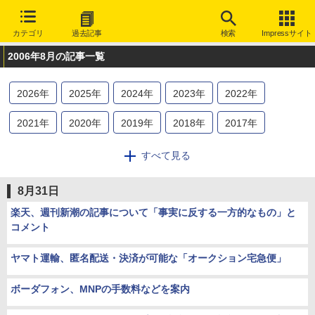
カテゴリ
過去記事
検索
Impressサイト
2006年8月の記事一覧
2026
年
2025
年
2024
年
2023
年
2022
年
2021
年
2020
年
2019
年
2018
年
2017
年
2016
年
2015
年
2014
年
2013
年
2012
年
すべて見る
2011
年
2010
年
2009
年
2008
年
2007
年
8月31日
2006
年
2005
年
2004
年
2003
年
2002
年
楽天、週刊新潮の記事について「事実に反する一方的なもの」と
コメント
2001
年
2000
年
1999
年
1998
年
1997
年
ヤマト運輸、匿名配送・決済が可能な「オークション宅急便」
1996
年
1995
年
ボーダフォン、MNPの手数料などを案内