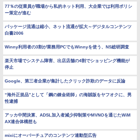
77％の従業員が職場から私的ネット利用、大企業では利用ポリシ
ー策定が進む
パッケージ流通は縮小、ネット流通が拡大～デジタルコンテンツ
白書2006
Winny利用者の3割が業務用PCでもWinnyを使う、NS総研調査
楽天市場でシステム障害、出店店舗の4割でショッピング機能が
停止
Google、第三者企業が集計したクリック詐欺のデータに反論
“海外正規品”として「鋼の錬金術師」の海賊版をヤフオクに、男
性逮捕
アッカ中間決算、ADSL加入者減少抑制策やMVNOを通じたWiM
AX連合体構想も
mixiにオーバーチュアのコンテンツ連動型広告