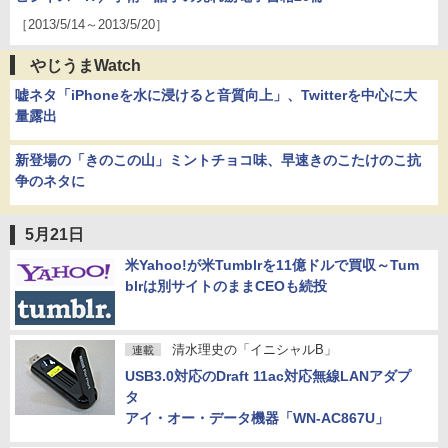
［2013/5/14～2013/5/20］
やじうまWatch
嘘ネタ「iPhoneを水に浸けると音質向上」、Twitterを中心に大
量露出
新登場の「きのこの山」ミントチョコ味、早速きのこたけのこ抗
争のネタに
5月21日
米Yahoo!が米Tumblrを11億ドルで買収～Tum
blrは別サイトのままCEOも続投
清水理史の「イニシャルB」
連載
USB3.0対応のDraft 11ac対応無線LANアダプ
タ
アイ・オー・データ機器「WN-AC867U」