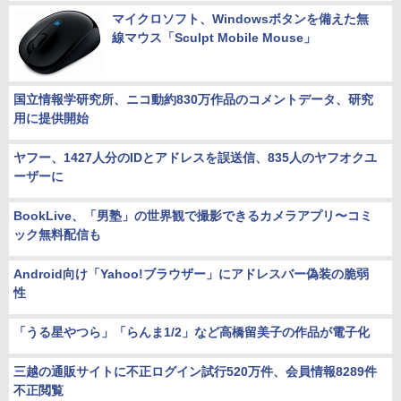
マイクロソフト、Windowsボタンを備えた無
線マウス「Sculpt Mobile Mouse」
国立情報学研究所、ニコ動約830万作品のコメントデータ、研究
用に提供開始
ヤフー、1427人分のIDとアドレスを誤送信、835人のヤフオクユ
ーザーに
BookLive、「男塾」の世界観で撮影できるカメラアプリ〜コミ
ック無料配信も
Android向け「Yahoo!ブラウザー」にアドレスバー偽装の脆弱
性
「うる星やつら」「らんま1/2」など高橋留美子の作品が電子化
三越の通販サイトに不正ログイン試行520万件、会員情報8289件
不正閲覧