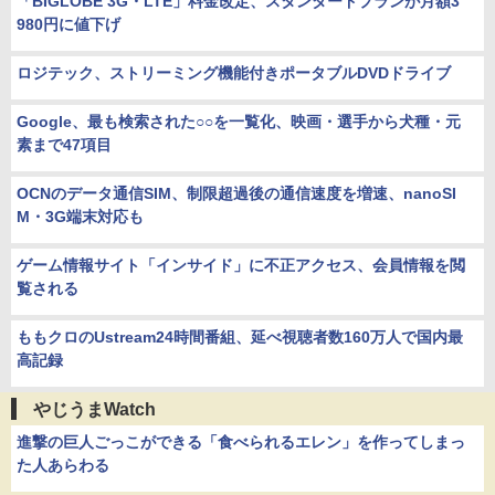
「BIGLOBE 3G・LTE」料金改定、スタンダードプランが月額3
980円に値下げ
ロジテック、ストリーミング機能付きポータブルDVDドライブ
Google、最も検索された○○を一覧化、映画・選手から犬種・元
素まで47項目
OCNのデータ通信SIM、制限超過後の通信速度を増速、nanoSI
M・3G端末対応も
ゲーム情報サイト「インサイド」に不正アクセス、会員情報を閲
覧される
ももクロのUstream24時間番組、延べ視聴者数160万人で国内最
高記録
やじうまWatch
進撃の巨人ごっこができる「食べられるエレン」を作ってしまっ
た人あらわる