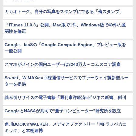
カカオトーク、自分の写真をスタンプにできる「俺スタンプ」
「iTunes 11.0.3」公開、Mac版で1件、Windows版で40件の脆
弱性を修正
Google、IaaSの「Google Compute Engine」プレビュー版を
一般公開
スマホがメインの国内ユーザーは3243万人～コムスコア調査
So-net、WiMAX/au回線通信サービスでファーウェイ製新型ルー
ターを提供
読み切りサイズの電子書籍「週刊東洋経済eビジネス新書」創刊
GoogleとNASAが共同で“量子コンピューター”研究所を設立
角川BOOK☆WALKER、メディアファクトリー「MFラノベ☆コ
ミック」と本棚連携