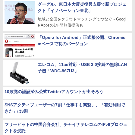
グーグル、東日本大震災復興支援で新プロジェ
クト「イノベーション東北」
地域と全国をクラウドマッチングでつなぐ～Googl
e Appsの1年間無償提供も
「Opera for Android」正式版公開、Chromiu
mベースで初のバージョン
エレコム、11ac対応・USB 3.0接続の無線LAN
子機「WDC-867U3」
10政党の認証済み公式Twitterアカウントが出そろう
SNSアクティブユーザーの7割「仕事中も閲覧」、「有効利用で
きた」は3割
フリービットの中国合弁会社、チャイナテレコムのIPv6プロジェ
クトを受託