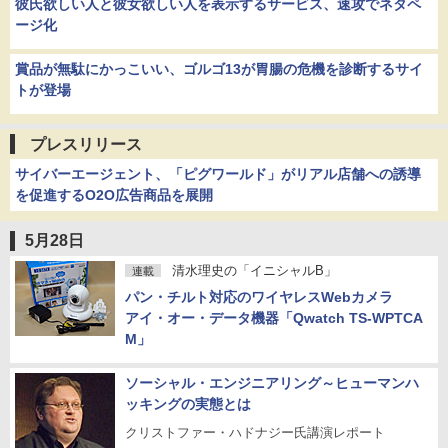
彼氏欲しい人と彼女欲しい人を表示するサービス、速攻でネタペ
ージ化
賞品が無駄にかっこいい、ゴルゴ13が胃腸の危機を診断するサイ
トが登場
プレスリリース
サイバーエージェント、「ピグワールド」がリアル店舗への誘導
を促進するO2O広告商品を展開
5月28日
清水理史の「イニシャルB」
連載
パン・チルト対応のワイヤレスWebカメラ
アイ・オー・データ機器「Qwatch TS-WPTCA
M」
ソーシャル・エンジニアリング～ヒューマンハ
ッキングの実態とは
クリストファー・ハドナジー氏講演レポート