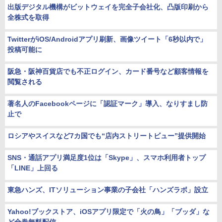
出版デジタル機構がビットウェイを完全子会社化、凸版印刷から
全株式を取得
TwitterがiOS/Androidアプリ刷新、画像ツイート「6秒以内で」
投稿可能に
阪急・阪神百貨店でも不正ログイン、カード番号など顧客情報を
閲覧される
著名人のFacebookページに「認証マーク」導入、なりすまし防
止で
ロシアやスイスなど7カ国でも“店内ストリートビュー”提供開始
SNS・通話アプリ満足度1位は「Skype」、スマホ利用者トップ
「LINE」上回る
東急ハンズ、ITソリューション事業の子会社「ハンズラボ」設立
Yahoo!ブックストア、iOSアプリ限定で「火の鳥」「ブッダ」な