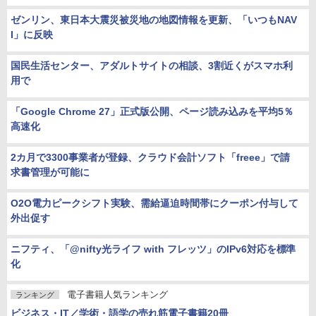
ゼンリン、東日本大震災被災地の地図情報を更新、「いつもNAV
I」に反映
国民生活センター、アダルトサイトの相談、3割近くがスマホ利
用で
「Google Chrome 27」正式版公開、ページ読み込みを平均5％
高速化
2カ月で3300事業者が登録、クラウド会計ソフト「freee」で請
求書管理が可能に
O2O電力ピークシフト実験、需給逼迫時間帯にクーポン付与して
外出促す
ニフティ、「@nifty光ライフ with フレッツ」のIPv6対応を標準
化
電子書籍人気ランキング
ランキング
ビジネス・IT／学術・語学の売れ筋電子書籍20冊