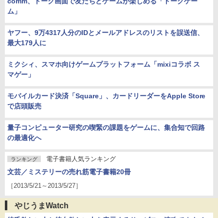
comm、トーク画面で友だちとゲームが楽しめる「トークゲー
ム」
ヤフー、9万4317人分のIDとメールアドレスのリストを誤送信、
最大179人に
ミクシィ、スマホ向けゲームプラットフォーム「mixiコラボ ス
マゲー」
モバイルカード決済「Square」、カードリーダーをApple Store
で店頭販売
量子コンピューター研究の喫緊の課題をゲームに、集合知で回路
の最適化へ
電子書籍人気ランキング
ランキング
文芸／ミステリーの売れ筋電子書籍20冊
［2013/5/21～2013/5/27］
やじうまWatch