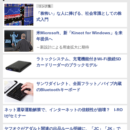
リンク集
「株怖い」な人に捧げる、社会常識としての株
式入門
米Microsoft、新「Kinect for Windows」を来
年提供へ
～新設計による用途拡大に期待
ラトックシステム、充電機能付きWi-Fi接続SD
カードリーダーのブラックモデル
サンワダイレクト、全面フラット／バイブ内蔵
のBluetoothキーボード
ネット選挙運動解禁で、インターネットの信頼性が崩壊？ I-RO
Iがセミナー
ヤフオクがアダルト関連の出品ルール明確に、「JC」「JK」で