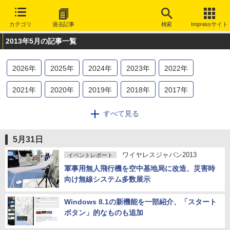
カテゴリ
過去記事
検索
Impressサイト
2013年5月の記事一覧
2026
年
2025
年
2024
年
2023
年
2022
年
2021
年
2020
年
2019
年
2018
年
2017
年
2016
年
2015
年
2014
年
2013
年
2012
年
すべて見る
2011
年
2010
年
2009
年
2008
年
2007
年
5月31日
2006
年
2005
年
2004
年
2003
年
2002
年
ワイヤレスジャパン2013
イベントレポート
軍事用無人飛行機を空中基地局に改造、災害時
2001
年
2000
年
1999
年
1998
年
1997
年
向け無線システム多数展示
1996
年
1995
年
Windows 8.1の新機能を一部紹介、「スタート
ボタン」的なものも追加