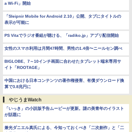
a Wi-Fi」開始
「Sleipnir Mobile for Android 2.10」公開、タブにタイトルの
表示が可能に
PS Vitaでラジオ番組が聴ける、「radiko.jp」アプリ配信開始
女性のスマホ利用は月間47時間、男性の1.4倍〜ニールセン調べ
BIGLOBE、7～10インチ画面に合わせたタブレット端末専用サ
イト「ROOTAGE」
中国における日本コンテンツの著作権侵害、有償ダウンロード換
算で3.8兆円に
やじうまWatch
「いっき」の小説版予告ムービーが更新。謎の美青年のイラスト
が話題に
兼光ダニエル真氏による、今知っておくべき「二次創作」と「二