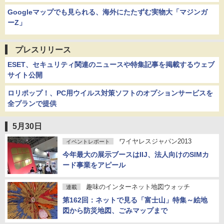
Googleマップでも見られる、海外にたたずむ実物大「マジンガ
ーZ」
プレスリリース
ESET、セキュリティ関連のニュースや特集記事を掲載するウェブ
サイト公開
ロリポップ！、PC用ウイルス対策ソフトのオプションサービスを
全プランで提供
5月30日
ワイヤレスジャパン2013
イベントレポート
今年最大の展示ブースはIIJ、法人向けのSIMカ
ード事業をアピール
趣味のインターネット地図ウォッチ
連載
第162回：ネットで見る「富士山」特集～絵地
図から防災地図、ごみマップまで