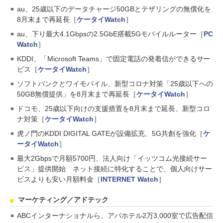
au、25歳以下のデータチャージ50GBとテザリングの無償化を
8月末まで再延長［
ケータイWatch
］
au、下り最大4.1Gbpsの2.5GbE搭載5Gモバイルルーター［
PC
Watch
］
KDDI、「Microsoft Teams」で固定電話の発着信ができるサー
ビス［
ケータイWatch
］
ソフトバンクとワイモバイル、新型コロナ対策「25歳以下への
50GB無償提供」を8月末まで再延長［
ケータイWatch
］
ドコモ、25歳以下向けの支援措置を8月末まで延長、新型コロ
ナ対策［
ケータイWatch
］
虎ノ門のKDDI DIGITAL GATEが設備拡充、5G共創を強化［
ケ
ータイWatch
］
最大2Gbpsで月額5700円、法人向け「イッツコム光接続サー
ビス」提供開始 ネット接続に特化することで、個人向けサー
ビスよりも安い月額料金［
INTERNET Watch
］
マーケティング／アドテック
ABCインターナショナルら、アパホテル2万3,000室で広告配信