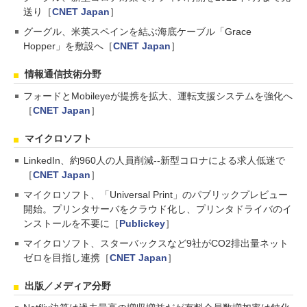
送り［
CNET Japan
］
グーグル、米英スペインを結ぶ海底ケーブル「Grace
Hopper」を敷設へ［
CNET Japan
］
情報通信技術分野
フォードとMobileyeが提携を拡大、運転支援システムを強化へ
［
CNET Japan
］
マイクロソフト
LinkedIn、約960人の人員削減--新型コロナによる求人低迷で
［
CNET Japan
］
マイクロソフト、「Universal Print」のパブリックプレビュー
開始。プリンタサーバをクラウド化し、プリンタドライバのイ
ンストールを不要に［
Publickey
］
マイクロソフト、スターバックスなど9社がCO2排出量ネット
ゼロを目指し連携［
CNET Japan
］
出版／メディア分野