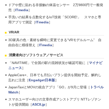
ドアや壁に貼れる非接触の体温センサー 2万9800円で一般発
売［
ITmedia
］
手洗いの結果を点数化するIoT技術「SCORE!」 スマホと専
用アプリで測定［
ITmedia
］
VR/AR
3D家具の色・素材を瞬時に変更できる“VRモデルルーム” 自
由自在に模様替え［
ITmedia
］
消費者向けソフトウェア／サービス
「NAVITIME」で全国の駅の混雑状況が確認可能に［
マイナビ
ニュース
］
AppleCare+、日本でも月払いプラン提供を開始予定。解約し
忘れに注意［
Engadget日本版
］
JapanTaxiとMOVの統合アプリ「GO」が9月に登場［
トラベル
Watch
］
スマホユーザー向けの文章作成アシストアプリ NTTレゾナン
トが提供開始［
ASCII.jp
］