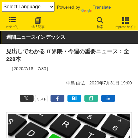
Powered by
Translate
INTERNET Watch
トピック
業界動向
その他
カテゴリ
過去記事
検索
Impressサイト
週間ニュースインデックス
見出しでわかる IT界隈・今週の重要ニュース：全
228本
［2020/7/16～7/30］
中島 由弘
2020年7月31日 19:00
リスト