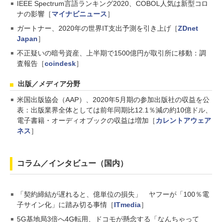
IEEE Spectrum言語ランキング2020、COBOL人気は新型コロ
ナの影響［
マイナビニュース
］
ガートナー、2020年の世界IT支出予測を引き上げ［
ZDnet
Japan
］
不正疑いの暗号資産、上半期で1500億円が取引所に移動：調
査報告［
coindesk
］
出版／メディア分野
米国出版協会（AAP）、2020年5月期の参加出版社の収益を公
表：出版業界全体としては前年同期比12.1％減の約10億ドル、
電子書籍・オーディオブックの収益は増加［
カレントアウェア
ネス
］
コラム／インタビュー（国内）
「契約締結が遅れると、億単位の損失」 ヤフーが「100％電
子サイン化」に踏み切る事情［
ITmedia
］
5G基地局3倍へ4G転用、ドコモが懸念する「なんちゃって