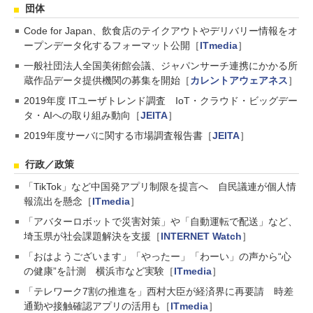
団体
Code for Japan、飲食店のテイクアウトやデリバリー情報をオ
ープンデータ化するフォーマット公開［
ITmedia
］
一般社団法人全国美術館会議、ジャパンサーチ連携にかかる所
蔵作品データ提供機関の募集を開始［
カレントアウェアネス
］
2019年度 ITユーザトレンド調査 IoT・クラウド・ビッグデー
タ・AIへの取り組み動向［
JEITA
］
2019年度サーバに関する市場調査報告書［
JEITA
］
行政／政策
「TikTok」など中国発アプリ制限を提言へ 自民議連が個人情
報流出を懸念［
ITmedia
］
「アバターロボットで災害対策」や「自動運転で配送」など、
埼玉県が社会課題解決を支援［
INTERNET Watch
］
「おはようございます」「やったー」「わーい」の声から“心
の健康”を計測 横浜市など実験［
ITmedia
］
「テレワーク7割の推進を」西村大臣が経済界に再要請 時差
通勤や接触確認アプリの活用も［
ITmedia
］