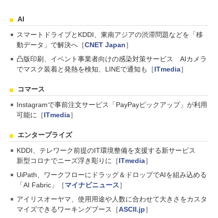
AI
スマートドライブとKDDI、東南アジアの渋滞問題などを「移
動データ」で解決へ［
CNET Japan
］
凸版印刷、イベント事業者向けの感染対策サービス AIカメラ
でマスク装着と発熱を検知、LINEで通知も［
ITmedia
］
コマース
Instagramで事前注文サービス「PayPayピックアップ」が利用
可能に［
ITmedia
］
エンタープライズ
KDDI、テレワーク前提のIT環境整備を支援する新サービス
新型コロナでニーズ浮き彫りに［
ITmedia
］
UiPath、ワークフローにドラッグ＆ドロップでAIを組み込める
「AI Fabric」［
マイナビニュース
］
アイリスオーヤマ、使用用途や人数に合わせて大きさをカスタ
マイズできるワーキングブース［
ASCII.jp
］