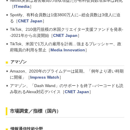
Netflix決算は過去最高の増収増益だが有料会員数増加率は鈍化
［
ITmedia
］
Spotify、有料会員数は1億3800万人に--総会員数は3億人に迫
る［
CNET Japan
］
TikTok、210億円規模の米国クリエイター支援ファンドを発表-
-2021年から出資開始［
CNET Japan
］
TikTok、米国で1万人の雇用を計画…強まるプレッシャー、政
府職員の利用を禁止［
Media Innovation
］
アマゾン
Amazon、2020年のプライムデーは延期。「例年より遅い時期
に開催」［
Impress Watch
］
アマゾン、「Dash Wand」のサポートを終了--バーコードも読
み取れるAlexa対応デバイス［
CNET Japan
］
市場調査／指標（国内）
情報通信技術分野