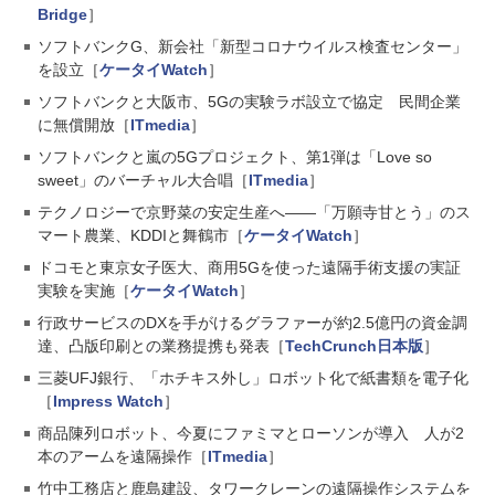
Bridge
］
ソフトバンクG、新会社「新型コロナウイルス検査センター」
を設立［
ケータイWatch
］
ソフトバンクと大阪市、5Gの実験ラボ設立で協定 民間企業
に無償開放［
ITmedia
］
ソフトバンクと嵐の5Gプロジェクト、第1弾は「Love so
sweet」のバーチャル大合唱［
ITmedia
］
テクノロジーで京野菜の安定生産へ――「万願寺甘とう」のス
マート農業、KDDIと舞鶴市［
ケータイWatch
］
ドコモと東京女子医大、商用5Gを使った遠隔手術支援の実証
実験を実施［
ケータイWatch
］
行政サービスのDXを手がけるグラファーが約2.5億円の資金調
達、凸版印刷との業務提携も発表［
TechCrunch日本版
］
三菱UFJ銀行、「ホチキス外し」ロボット化で紙書類を電子化
［
Impress Watch
］
商品陳列ロボット、今夏にファミマとローソンが導入 人が2
本のアームを遠隔操作［
ITmedia
］
竹中工務店と鹿島建設、タワークレーンの遠隔操作システムを