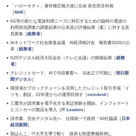
「ハローキティ」著作権広報大使に任命 萩生田文科相
［
NHK
］
5G等の新たな電波利用ニーズに対応するための臨時の電波の
利用状況調査の調査結果の公表及び評価結果（案）に対する意
見募集［
総務省
］
AIネットワーク社会推進会議 AI経済検討会 報告書2020の公
表［
総務省
］
G20デジタル経済大臣会合（テレビ会議）の開催結果［
総務
省
］
クレジットカード、AIで与信審査へ 法改正で可能に［
朝日新
聞デジタル
］
環境省がブロックチェーンを活用したクレジット取引市場「イ
ツモ」創設、22年度からの運用目指す［
coindesk
］
三鷹市が請求書を電子化する実証実験を開始、インフォマート
とコンカーの製品を導入［
IT Leaders
］
請求書、完全デジタル化へ 仕様統一で政府・50社協議［
日本
経済新聞
］
脱はんこ、IT大手主導で動く 政府も制度整備前倒し