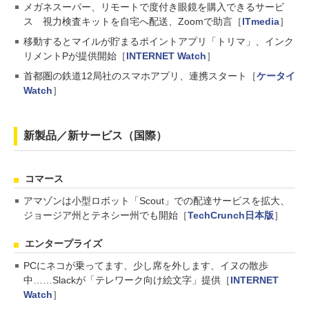
メガネスーパー、リモートで度付き眼鏡を購入できるサービ
ス 視力検査キットを自宅へ配送、Zoomで助言［
ITmedia
］
移動するとマイルが貯まるポイントアプリ「トリマ」、インク
リメントPが提供開始［
INTERNET Watch
］
首都圏の鉄道12局社のスマホアプリ、連携スタート［
ケータイ
Watch
］
新製品／新サービス（国際）
コマース
アマゾンは小型ロボット「Scout」での配達サービスを拡大、
ジョージア州とテネシー州でも開始［
TechCrunch日本版
］
エンタープライズ
PCにネコが乗ってます、少し席を外します、イヌの散歩
中……Slackが「テレワーク向け絵文字」提供［
INTERNET
Watch
］