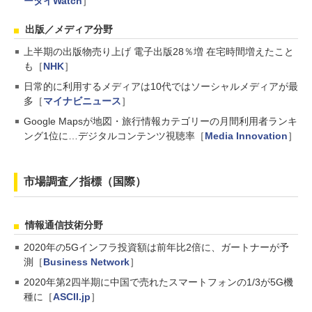
ータイWatch
］
出版／メディア分野
上半期の出版物売り上げ 電子出版28％増 在宅時間増えたこと
も［
NHK
］
日常的に利用するメディアは10代ではソーシャルメディアが最
多［
マイナビニュース
］
Google Mapsが地図・旅行情報カテゴリーの月間利用者ランキ
ング1位に…デジタルコンテンツ視聴率［
Media Innovation
］
市場調査／指標（国際）
情報通信技術分野
2020年の5Gインフラ投資額は前年比2倍に、ガートナーが予
測［
Business Network
］
2020年第2四半期に中国で売れたスマートフォンの1/3が5G機
種に［
ASCII.jp
］