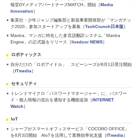
報堂DYメディアパートナーズMATCH」開始［
Media
Innovation
］
集英社・少年ジャンプ編集部と新規事業開発部が「マンガテッ
ク2020」参加スタートアップを募集［
TechCrunch日本版
］
Mantra、マンガに特化した多言語翻訳システム「Mantra
Engine」の正式版をリリース［
livedoor NEWS
］
ロボティックス
自分だけの「ロボアイドル」 スピーシーズが8月1日受注開始
［
ITmedia
］
セキュリティ
トレンドマイクロ「パスワードマネージャー」に、パスワー
ド・個人情報の流出を通知する機能追加［
INTERNET
Watch
］
IoT
シャープがスマートオフィスサービス「COCORO OFFICE」
を8月3日開始 AIoTを活用して業務効率化支援［
ITmedia
］