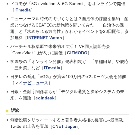
ドコモが「5G evolution ＆ 6G Summit」をオンラインで開催
［
ITmedia
］
ニューノーマル時代の街づくりとは？自治体の課題を集約、産
業とつなげるCEATECの新施策を聞いてみた 「自治体の課
題」と「求められる方向性」がわかるイベントを28日開催、参
加無料［
INTERNET Watch
］
バーチャル秋葉原で未来的オタ活！ VR同人誌即売会
｢ComicVket１｣が8月に開催［
GIZMODO
］
学園祭の「オンライン開催」発表相次ぐ 「早稲田祭」や慶応
「三田祭」など［
ITmedia
］
日テレの番組「eGG」が賞金100万円のeスポーツ大会を開催
［
マイナビニュース
］
日銀・金融庁関係者らが「デジタル通貨と決済システムの未
来」を議論［
coindesk
］
訴訟
無断投稿をリツイートすると著作者人格権の侵害に--最高裁、
Twitterの上告を棄却［
CNET Japan
］