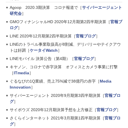
Agoop 2020.3期決算 コロナ報道で［
サイバーエージェント
研究会
］
GMOフィナンシャルHD 2020年12月期第2四半期決算［
官報ブ
ログ
］
LINE 2020年12月期第2四半期決算［
官報ブログ
］
LINEのトラベル事業取扱高が8割減、デリバリーやテイクアウ
トは好調［
ケータイWatch
］
LINEモバイル 決算公告（第4期）［
官報ブログ
］
キヤノン、コロナで赤字決算 オフィスとカメラ事業に打撃
［
ITmedia
］
ぐるなびの1Q業績、売上75%減で38億円の赤字［
Media
Innovation
］
サイバーエージェント 2020年9月期第3四半期決算［
官報ブロ
グ
］
サイボウズ 2020年12月期決算予想を上方修正［
官報ブログ
］
さくらインターネット 2021年3月期第1四半期決算［
官報ブロ
グ
］