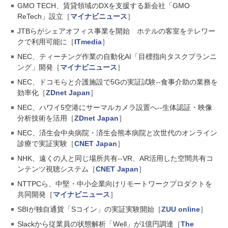
GMO TECH、賃貸領域のDXを支援する新会社「GMO
ReTech」設立［
マイナビニュース
］
JTBらがシェアオフィス事業を開始 ホテルの客室をテレワー
クで利用可能に［
ITmedia
］
NEC、ティーチング作業の自動化AI「目標指向タスクプランニ
ング」開発［
マイナビニュース
］
NEC、ドコモらと介護施設で5Gの実証試験--食事介助の業務を
効率化［
ZDnet Japan
］
NEC、ハワイ5空港にサーマルカメラ設置へ--生体認証・映像
分析技術を活用［
ZDnet Japan
］
NEC、済生会中央病院・済生会熊本病院と次世代のオンライン
診療で実証実験［
CNET Japan
］
NHK、遠くの人と同じ場所共有--VR、AR活用した空間共有コ
ンテンツ視聴システム［
CNET Japan
］
NTTPCら、中堅・中小企業向けリモートワークプロダクトを
共同開発［
マイナビニュース
］
SBIが独自通貨「Sコイン」の実証実験開始［
ZUU online
］
Slackから従業員の状態解析「Well」が1億円調達［
The