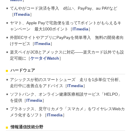
てんやがコード決済を導入 d払い、PayPay、au PAYなど
［
ITmedia
］
ヤマト、Apple Payで宅急便を送ってTポイントがもらえるキ
ャンペーン 最大1000ポイント［
ITmedia
］
外部ECサイトやアプリにPayPayを簡単導入 無料の開発者向
けサービス［
ITmedia
］
楽天ペイがJCBとアメックスに対応――楽天カード以外でも設
定可能に［
ケータイWatch
］
ハードウェア
アシックスが初のスマートシューズ 走りを1歩単位で分析、
走行中に改善点をアドバイス［
ITmedia
］
ソフトバンク、オンライン健康医療相談サービス「HELPO」
を提供［
ITmedia
］
プラネックス、見守りカメラ「スマカメ」をワイヤレスWebカ
メラ化するソフト［
ITmedia
］
情報通信技術分野