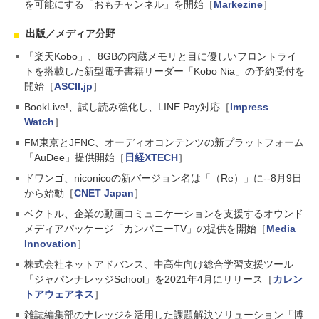
を可能にする「おもチャンネル」を開始［
Markezine
］
出版／メディア分野
「楽天Kobo」、8GBの内蔵メモリと目に優しいフロントライ
トを搭載した新型電子書籍リーダー「Kobo Nia」の予約受付を
開始［
ASCII.jp
］
BookLive!、試し読み強化し、LINE Pay対応［
Impress
Watch
］
FM東京とJFNC、オーディオコンテンツの新プラットフォーム
「AuDee」提供開始［
日経XTECH
］
ドワンゴ、niconicoの新バージョン名は「（Re）」に--8月9日
から始動［
CNET Japan
］
ベクトル、企業の動画コミュニケーションを支援するオウンド
メディアパッケージ「カンパニーTV」の提供を開始［
Media
Innovation
］
株式会社ネットアドバンス、中高生向け総合学習支援ツール
「ジャパンナレッジSchool」を2021年4月にリリース［
カレン
トアウェアネス
］
雑誌編集部のナレッジを活用した課題解決ソリューション「博