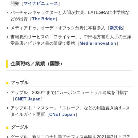
開発［
マイナビニュース
］
バーチャルキャラクターと人間が共演、LATEGRAに小学館な
どが出資［
The Bridge
］
メディアドゥ、オーディオブック分野に本格参入［
新文化
］
書籍要約サービスの「フライヤー」、中部地方書店大手の三洋
堂書店とビジネス書の販促で提携［
Media Innovation
］
企業戦略／業績（国際）
アップル
アップル、2030年までにカーボンニュートラル達成を目指す
［
CNET Japan
］
アップルも「マスター」「スレーブ」などの用語置き換え--ス
タイルガイド更新［
CNET Japan
］
グーグル
グーグル、新型コロナ対策でオフィス再開を2021年7月まで先