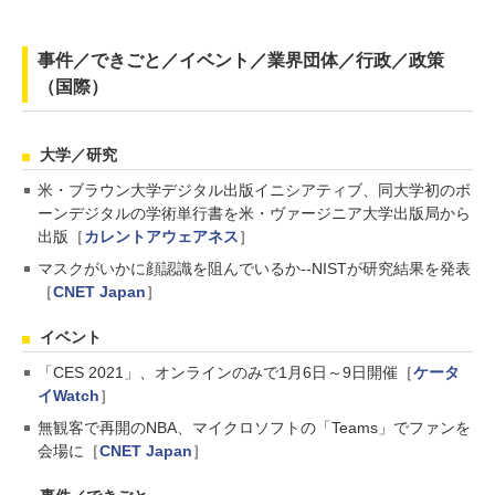
事件／できごと／イベント／業界団体／行政／政策
（国際）
大学／研究
米・ブラウン大学デジタル出版イニシアティブ、同大学初のボ
ーンデジタルの学術単行書を米・ヴァージニア大学出版局から
出版［
カレントアウェアネス
］
マスクがいかに顔認識を阻んでいるか--NISTが研究結果を発表
［
CNET Japan
］
イベント
「CES 2021」、オンラインのみで1月6日～9日開催［
ケータ
イWatch
］
無観客で再開のNBA、マイクロソフトの「Teams」でファンを
会場に［
CNET Japan
］