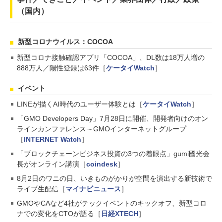
（国内）
新型コロナウイルス：COCOA
新型コロナ接触確認アプリ「COCOA」、DL数は18万人増の
888万人／陽性登録は63件［
ケータイWatch
］
イベント
LINEが描くAI時代のユーザー体験とは［
ケータイWatch
］
「GMO Developers Day」7月28日に開催、開発者向けのオン
ラインカンファレンス～GMOインターネットグループ
［
INTERNET Watch
］
「ブロックチェーンビジネス投資の3つの着眼点」gumi國光会
長がオンライン講演［
coindesk
］
8月2日のワニの日、いきものがかりが空間を演出する新技術で
ライブ生配信［
マイナビニュース
］
GMOやCAなど4社がテックイベントのキックオフ、新型コロ
ナでの変化をCTOが語る［
日経XTECH
］