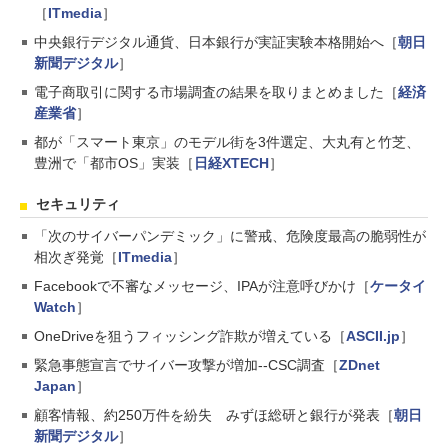
［
ITmedia
］
中央銀行デジタル通貨、日本銀行が実証実験本格開始へ［
朝日
新聞デジタル
］
電子商取引に関する市場調査の結果を取りまとめました［
経済
産業省
］
都が「スマート東京」のモデル街を3件選定、大丸有と竹芝、
豊洲で「都市OS」実装［
日経XTECH
］
セキュリティ
「次のサイバーパンデミック」に警戒、危険度最高の脆弱性が
相次ぎ発覚［
ITmedia
］
Facebookで不審なメッセージ、IPAが注意呼びかけ［
ケータイ
Watch
］
OneDriveを狙うフィッシング詐欺が増えている［
ASCII.jp
］
緊急事態宣言でサイバー攻撃が増加--CSC調査［
ZDnet
Japan
］
顧客情報、約250万件を紛失 みずほ総研と銀行が発表［
朝日
新聞デジタル
］