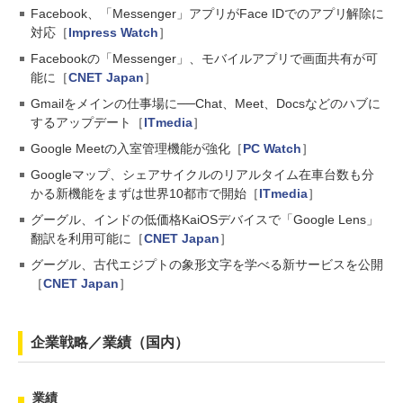
Facebook、「Messenger」アプリがFace IDでのアプリ解除に
対応［
Impress Watch
］
Facebookの「Messenger」、モバイルアプリで画面共有が可
能に［
CNET Japan
］
Gmailをメインの仕事場に──Chat、Meet、Docsなどのハブに
するアップデート［
ITmedia
］
Google Meetの入室管理機能が強化［
PC Watch
］
Googleマップ、シェアサイクルのリアルタイム在車台数も分
かる新機能をまずは世界10都市で開始［
ITmedia
］
グーグル、インドの低価格KaiOSデバイスで「Google Lens」
翻訳を利用可能に［
CNET Japan
］
グーグル、古代エジプトの象形文字を学べる新サービスを公開
［
CNET Japan
］
企業戦略／業績（国内）
業績