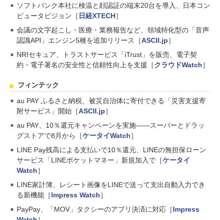
ソフトバンク本社に検温と顔認証の端末20台を導入、日本コン
ピュータビジョン［
日経XTECH
］
会議の文字起こし・医療・業務報告など、領域特化型の「音声
認識API」エンジン5種を追加リリース［
ASCII.jp
］
NRIセキュア、トラストサービス「iTrust」を販売、電子契
約・電子署名の安全性と信頼性向上を支援［
クラウドWatch
］
フィンテック
au PAY ふるさと納税、被災自治体に寄付できる「災害支援寄
附サービス」開始［
ASCII.jp
］
au PAY、10％還元キャンペーンを実施――スーパーとドラッ
グストアで8月から［
ケータイWatch
］
LINE Pay残高による支払いで10％還元、LINEの無担保ローン
サービス「LINEポケットマネー」新規加入で［
ケータイ
Watch
］
LINE家計簿、レシート画像をLINEで送って支出自動入力でき
る新機能［
Impress Watch
］
PayPay、「MOV」タクシーのアプリ決済に対応［
Impress
Watch
］