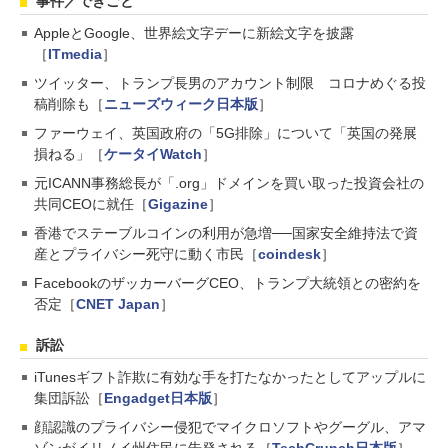
事件／できごと
AppleとGoogle、世界絵文字デーに新絵文字を披露
［
ITmedia
］
ツイッター、トランプ長男のアカウント制限 コロナめぐる投
稿削除も［
ニューズウィーク日本版
］
ファーウェイ、英国政府の「5G排除」について「英国の発展
損ねる」［
ケータイWatch
］
元ICANN事務総長が「.org」ドメインを買い取った投資会社の
共同CEOに就任［
Gigazine
］
香港でステーブルコインの利用が急増──国家安全維持法で資
産とプライバシー死守に動く市民［
coindesk
］
FacebookのザッカーバーグCEO、トランプ大統領との密約を
否定［
CNET Japan
］
訴訟
iTunesギフト詐欺に有効な手を打たなかったとしてアップルに
集団訴訟［
Engadget日本版
］
顔認識のプライバシー侵犯でマイクロソフトやグーグル、アマ