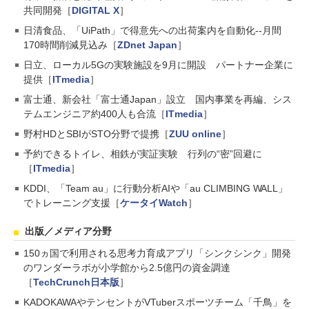
共同開発［
DIGITAL X
］
日清食品、「UiPath」で得意先への出荷案内を自動化--月間
170時間削減見込み［
ZDnet Japan
］
日立、ローカル5Gの実験施設を9月に開設 パートナー企業に
提供［
ITmedia
］
富士通、新会社「富士通Japan」設立 国内事業を再編、シス
テムエンジニア約400人も合流［
ITmedia
］
野村HDとSBIがSTO分野で提携［
ZUU online
］
予約できるトイレ、相鉄が実証実験 行列の“密”回避に
［
ITmedia
］
KDDI、「Team au」に行動分析AIや「au CLIMBING WALL」
でトレーニング支援［
ケータイWatch
］
出版／メディア分野
150ヵ国で利用される思考力育成アプリ「シンクシンク」開発
のワンダーラボが小学館から2.5億円の資金調達
［
TechCrunch日本版
］
KADOKAWAやテンセントがVTuberスポーツチーム「千鳥」を