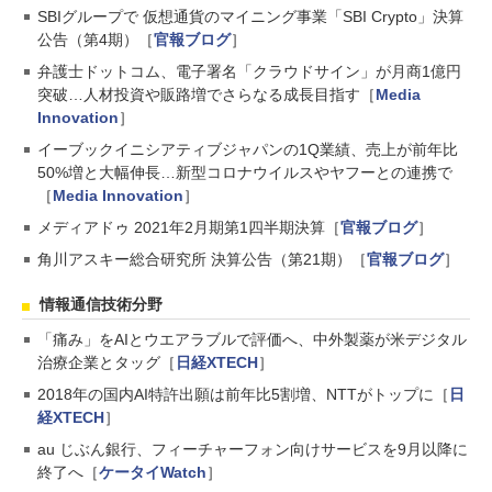
SBIグループで 仮想通貨のマイニング事業「SBI Crypto」決算
公告（第4期）［
官報ブログ
］
弁護士ドットコム、電子署名「クラウドサイン」が月商1億円
突破…人材投資や販路増でさらなる成長目指す［
Media
Innovation
］
イーブックイニシアティブジャパンの1Q業績、売上が前年比
50%増と大幅伸長…新型コロナウイルスやヤフーとの連携で
［
Media Innovation
］
メディアドゥ 2021年2月期第1四半期決算［
官報ブログ
］
角川アスキー総合研究所 決算公告（第21期）［
官報ブログ
］
情報通信技術分野
「痛み」をAIとウエアラブルで評価へ、中外製薬が米デジタル
治療企業とタッグ［
日経XTECH
］
2018年の国内AI特許出願は前年比5割増、NTTがトップに［
日
経XTECH
］
au じぶん銀行、フィーチャーフォン向けサービスを9月以降に
終了へ［
ケータイWatch
］