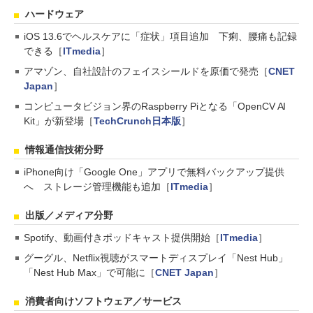
ハードウェア
iOS 13.6でヘルスケアに「症状」項目追加 下痢、腰痛も記録
できる［
ITmedia
］
アマゾン、自社設計のフェイスシールドを原価で発売［
CNET
Japan
］
コンピュータビジョン界のRaspberry Piとなる「OpenCV AI
Kit」が新登場［
TechCrunch日本版
］
情報通信技術分野
iPhone向け「Google One」アプリで無料バックアップ提供
へ ストレージ管理機能も追加［
ITmedia
］
出版／メディア分野
Spotify、動画付きポッドキャスト提供開始［
ITmedia
］
グーグル、Netflix視聴がスマートディスプレイ「Nest Hub」
「Nest Hub Max」で可能に［
CNET Japan
］
消費者向けソフトウェア／サービス