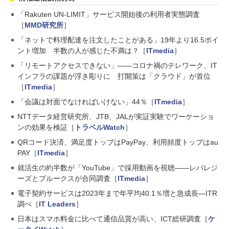
「Rakuten UN-LIMIT」サービス開始後の利用者実態調査
［
MMD研究所
］
「ネットで料理配達を注文したことがある」19年より16.5ポイ
ント増加 半数の人が感じた不満は？［
ITmedia
］
「リモートアクセスできない」――コロナ禍のテレワーク、IT
インフラの課題が浮き彫りに 打開策は「クラウド」が首位
［
ITmedia
］
「会議は対面でなければいけない」44％［
ITmedia
］
NTTデータ経営研究所、JTB、JALが実証実験でワーケーショ
ンの効果を検証［
トラベルWatch
］
QRコード決済、満足度トップはPayPay、利用頻度トップはau
PAY［
ITmedia
］
就活生の約半数が「YouTube」で採用動画を視聴――レバレジ
ーズとプルークスが合同調査［
ITmedia
］
電子契約サービスは2023年まで年平均40.1％増と急成長―ITR
調べ［
IT Leaders
］
日本はスマホ料金に比べて通信品質が高い、ICT総研調査［
ケ