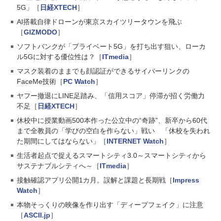
5G」［
日経XTECH
］
AI搭載自律ドローンが東京スカイツリータウンを飛ぶ
［
GIZMODO
］
ソフトバンクが「プライベート5G」を打ち出す狙い、ローカ
ル5Gに対する優位性は？［
ITmedia
］
マスク装着のままでも顔認証ができるサイバーリンクの
FaceMe技術［
PC Watch
］
ヤフー撤退にLINE足踏み、「信用スコア」停滞が招く労働力
不足［
日経XTECH
］
休校中に授業動画500本作った公立中の“奇跡”、新卒から60代
まで全教員の「学びの空白を作らない」戦い 「休校を失われ
た期間にしてはならない」［
INTERNET Watch
］
生活者起点で捉えるスマートシティ3.0～スマートシティから
サステナブルシティへ～［
ITmedia
］
接触確認アプリ公開1カ月。誤解と課題と長期戦［
Impress
Watch
］
本物そっくりの映像を作り出す「ディープフェイク」に注意
［
ASCII.jp
］