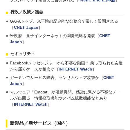
ゾンがイリノイ州住民に告発される［
TechCrunch日本版
］
行政／政策／議会
GAFAトップ、米下院の歴史的な公聴会で厳しく質問される
［
CNET Japan
］
米政府、量子インターネットの開発戦略を発表［
CNET
Japan
］
セキュリティ
Facebookメッセンジャーから不審な動画？ 乗っ取られた友達
から届くケースが相次ぐ［
INTERNET Watch
］
ガーミンでサービス障害、ランサムウェア攻撃か［
CNET
Japan
］
マルウェア「Emotet」が活動再開、感染に繋がる不審なメー
ルが出回る 情報窃取機能やスパム拡散機能などあり
［
INTERNET Watch
］
新製品／新サービス（国内）