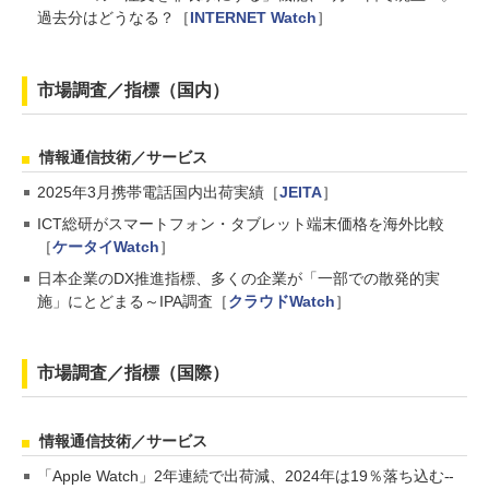
過去分はどうなる？［
INTERNET Watch
］
市場調査／指標（国内）
情報通信技術／サービス
2025年3月携帯電話国内出荷実績［
JEITA
］
ICT総研がスマートフォン・タブレット端末価格を海外比較
［
ケータイWatch
］
日本企業のDX推進指標、多くの企業が「一部での散発的実
施」にとどまる～IPA調査［
クラウドWatch
］
市場調査／指標（国際）
情報通信技術／サービス
「Apple Watch」2年連続で出荷減、2024年は19％落ち込む--