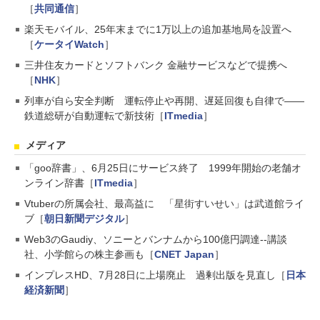
［
共同通信
］
楽天モバイル、25年末までに1万以上の追加基地局を設置へ
［
ケータイWatch
］
三井住友カードとソフトバンク 金融サービスなどで提携へ
［
NHK
］
列車が自ら安全判断 運転停止や再開、遅延回復も自律で――
鉄道総研が自動運転で新技術［
ITmedia
］
メディア
「goo辞書」、6月25日にサービス終了 1999年開始の老舗オ
ンライン辞書［
ITmedia
］
Vtuberの所属会社、最高益に 「星街すいせい」は武道館ライ
ブ［
朝日新聞デジタル
］
Web3のGaudiy、ソニーとバンナムから100億円調達--講談
社、小学館らの株主参画も［
CNET Japan
］
インプレスHD、7月28日に上場廃止 過剰出版を見直し［
日本
経済新聞
］