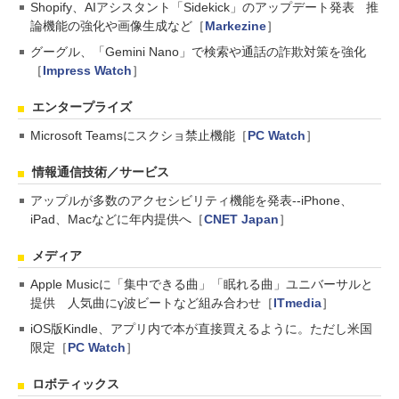
Shopify、AIアシスタント「Sidekick」のアップデート発表 推
論機能の強化や画像生成など［
Markezine
］
グーグル、「Gemini Nano」で検索や通話の詐欺対策を強化
［
Impress Watch
］
エンタープライズ
Microsoft Teamsにスクショ禁止機能［
PC Watch
］
情報通信技術／サービス
アップルが多数のアクセシビリティ機能を発表--iPhone、
iPad、Macなどに年内提供へ［
CNET Japan
］
メディア
Apple Musicに「集中できる曲」「眠れる曲」ユニバーサルと
提供 人気曲にγ波ビートなど組み合わせ［
ITmedia
］
iOS版Kindle、アプリ内で本が直接買えるように。ただし米国
限定［
PC Watch
］
ロボティックス