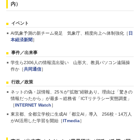
内）
イベント
AI気象予測の新チーム発足 気象庁、精度向上へ体制強化［
日
本経済新聞
］
事件／出来事
学生ら2306人の情報流出疑い 山形大、教員パソコン遠隔操
作か［
共同通信
］
行政／政策
ネットの偽・誤情報、25％が“拡散”経験あり。理由は「驚きの
情報だったから」が最多～総務省「ICTリテラシー実態調査」
［
INTERNET Watch
］
東京都、全都立学校に生成AI「都立AI」導入 256校・14万人
がAI活用した学習を開始［
ITmedia
］