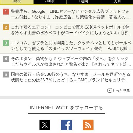
1時間
24時間
1週間
1カ月
警察庁ら、Google、LINEヤフーなどデジタル広告プラットフォ
ーム5社に「なりすまし詐欺広告」対策強化を要請 著名人の写
真や映像を使った投資詐欺などへの対策として
これぞ着るエアコン!! コンビニで買える冷凍ペットボトルで体
を冷やす山善の水冷ベストがロードバイクにちょうどいい【ぼっ
ち・ざ・ろーど！その14】【空いた時間でなにしてる？】
エレコム、ゼブラと共同開発した、タッチペンとしてもボールペ
ンとしても使える「スタイラスツーウェイ」発売 iPadにも紙に
も、持ち替えずに書き込める
そのボタン、偽物かも？ ウェブページ内の「次へ」をクリック
したらウイルスが検出されたと警告が出た【それってネット詐欺
ですよ！】
国内の銀行・信金386行のうち、なりすましメールを遮断できる
状態だったのは26.7％にとどまる～GMOブランドセキュリティ
調査
もっと見る
INTERNET Watch をフォローする