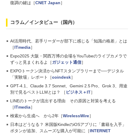
復調の鍵は［
CNET Japan
］
コラム／インタビュー（国内）
AI活用時代、若手リーダーが部下に感じる「知識の格差」とは
［
ITmedia
］
Expo2025 大阪・関西万博の会場をYouTubeのライブカメラで
ずっと見まくれるよ［
ガジェット通信
］
EXPOトークン決済からNFTスタンプラリーまで──デジタル
「実験場」レポート［
coindesk
］
GPT-4.1、Claude 3.7 Sonnet、Gemini 2.5 Pro、Grok 3、用途
別で見るベストLLMとは？ ［
ビジネス＋IT
］
LINEのトークが流出する理由 その原因と対策を考える
［
ITmedia
］
検索から生成へ から2年［
WirelessWire
］
日本はどうなる？ 米国版KindleのiOSアプリに「書籍を入手」
ボタンが追加、スムーズな購入が可能に［
INTERNET