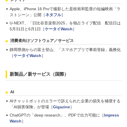
Apple、iPhone 16 Proで撮影した是枝裕和監督の短編映画「ラ
ストシーン」公開［
ネタフル
］
U-NEXT、「日比谷音楽祭2025」を独占ライブ配信 配信日は
5月31日と6月1日［
ケータイWatch
］
消費者向けソフトウェア／サービス
静岡県側からの富士登山、「スマホアプリで事前登録」義務化
［
ケータイWatch
］
新製品／新サービス（国際）
AI
AIチャットボットのエラーで訴えられた企業の損失を補償する
「AI損害保険」が登場［
Gigazine
］
ChatGPTの「deep research」、PDFで出力可能に［
Impress
Watch
］