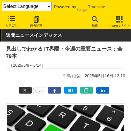
Powered by
Translate
INTERNET Watch
トピック
業界動向
その他
カテゴリ
過去記事
検索
Impressサイト
週間ニュースインデックス
見出しでわかる IT界隈・今週の重要ニュース：全
79本
［2025/5/8～5/14］
中島 由弘
2025年5月16日 12:10
リスト