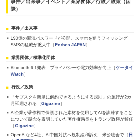
事件／出来事／イベント／業界団体／行政／政策（国
際）
事件／出来事
190億の漏洩パスワードが公開、スマホを狙うフィッシング
SMSの猛威が拡大中［
Forbes JAPAN
］
業界団体／標準化団体
Bluetooth 6.1発表 プライバシーや電力効率が向上［
ケータイ
Watch
］
行政／政策
「サブスクを簡単に解約できるようにする規則」の施行が2カ
月延期される［
Gigazine
］
AI企業が著作権で保護された素材を使用してAIを訓練すること
について懸念を表明していた著作権局長をトランプ政権が解任
［
Gigazine
］
OpenAIなど4社、AI中国対抗へ規制緩和訴え 米公聴会で［
日