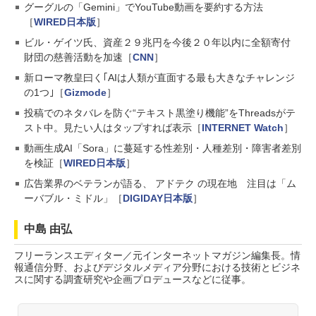
グーグルの「Gemini」でYouTube動画を要約する方法
［
WIRED日本版
］
ビル・ゲイツ氏、資産２９兆円を今後２０年以内に全額寄付
財団の慈善活動を加速［
CNN
］
新ローマ教皇曰く｢AIは人類が直面する最も大きなチャレンジ
の1つ｣［
Gizmode
］
投稿でのネタバレを防ぐ“テキスト黒塗り機能”をThreadsがテ
スト中。見たい人はタップすれば表示［
INTERNET Watch
］
動画生成AI「Sora」に蔓延する性差別・人種差別・障害者差別
を検証［
WIRED日本版
］
広告業界のベテランが語る、 アドテク の現在地 注目は「ム
ーバブル・ミドル」［
DIGIDAY日本版
］
中島 由弘
フリーランスエディター／元インターネットマガジン編集長。情
報通信分野、およびデジタルメディア分野における技術とビジネ
スに関する調査研究や企画プロデュースなどに従事。