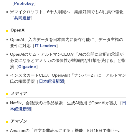
［
Publickey
］
米マイクロソフト、6千人削減へ 業績好調でもAIに集中強化
［
共同通信
］
OpenAI
OpenAI、入力データを日本国内に保存可能に、データ主権の
要件に対応［
IT Leaders
］
OpenAIのサム・アルトマンCEOが「AIの公開に政府の承認が
必要になるとアメリカの優位性が壊滅的な打撃を受ける」と指
摘［
Gigazine
］
インスタカートCEO、OpenAIの「ナンバー2」に アルトマン
氏の権限委譲［
日本経済新聞
］
メディア
Netflix、会話形式の作品検索 生成AI活用でOpenAIが協力［
日
本経済新聞
］
アマゾン
Amazonの「注文を非表示にする」機能、5月15日で廃止へ。