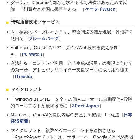
グーグル、Chrome売却など求める米司法省にあらためて反
論 「消費者と米国に損害与える」［
ケータイWatch
］
情報通信技術／サービス
ＡＩ検索のパープレキシティ、資金調達協議が進展－評価額２
兆円で［
ブルームバーグ
］
Anthropic、ClaudeのリアルタイムWeb検索を使える新
API［
PC Watch
］
合法的な「コンテンツ利用」と「生成AI活用」の実現に向けて
の第一歩 アドビがクリエイター支援ツールに取り組む理由
［
ITmedia
］
マイクロソフト
「Windows 11 24H2」を全ての個人ユーザーに自動配信--段階
的ロールアウトが最終段階に［
ZDnet Japan
］
Microsoft、OpenAIと提携内容の見直しを協議 FT報道［
日本
経済新聞
］
マイクロソフト、複数のAIエージェントを連携させる
「Agent2Agentプロトコル」サポートへ。Google Cloudが提唱