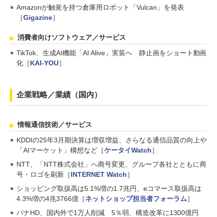
Amazonが触覚を持つ倉庫用ロボット「Vulcan」を発表
［
Gigazine
］
消費者向けソフトウェア／サービス
TikTok、生成AI機能「AI Alive」実装へ 静止画をショート動画
化［
KAI-YOU
］
企業戦略／業績（国内）
情報通信技術／サービス
KDDIの25年3月期決算は増収増益、さらなる通信品質の向上や
「AIマーケット」構想など［
ケータイWatch
］
NTT、「NTT株式会社」へ商号変更、グループ各社とともに商
号・ロゴを刷新［
INTERNET Watch
］
ショッピング取扱高は5.1%増の1.7兆円、eコマース取扱高は
4.3%増の4兆3766億［
ネットショップ担当者フォーラム
］
パナHD、国内外で1万人削減 5％弱、構造改革に1300億円