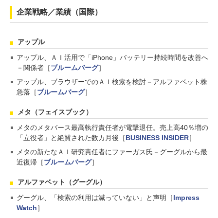
企業戦略／業績（国際）
アップル
アップル、ＡＩ活用で「iPhone」バッテリー持続時間を改善へ
－関係者［
ブルームバーグ
］
アップル、ブラウザーでのＡＩ検索を検討－アルファベット株
急落［
ブルームバーグ
］
メタ（フェイスブック）
メタのメタバース最高執行責任者が電撃退任。売上高40％増の
「立役者」と絶賛された数カ月後［
BUSINESS INSIDER
］
メタの新たなＡＩ研究責任者にファーガス氏－グーグルから最
近復帰［
ブルームバーグ
］
アルファベット（グーグル）
グーグル、「検索の利用は減っていない」と声明［
Impress
Watch
］