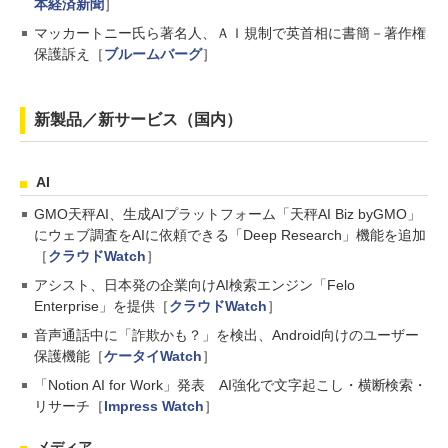
本経済新聞
］
マッカートニー氏ら著名人、ＡＩ規制で英首相に書簡－著作権
保護訴え［
ブルームバーグ
］
新製品／新サービス（国内）
AI
GMO天秤AI、生成AIプラットフォーム「天秤AI Biz byGMO」
にウェブ調査をAIに依頼できる「Deep Research」機能を追加
［
クラウドWatch
］
アシスト、日本発の企業向けAI検索エンジン「Felo
Enterprise」を提供［
クラウドWatch
］
音声通話中に「詐欺かも？」を検出、Android向けのユーザー
保護機能［
ケータイWatch
］
「Notion AI for Work」発表 AI強化で文字起こし・横断検索・
リサーチ［
Impress Watch
］
メディア