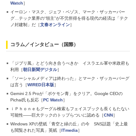
Watch
］
イーロン・マスク、ジェフ・ベゾス、マーク・ザッカーバー
グ…テック業界の“領主”が不労所得を得る現代の経済は「テク
ノ封建制」だ［
文春オンライン
］
コラム／インタビュー（国際）
「ジブリ風」とどう向き合うべきか イスラエル軍や米政府も
利用［
朝日新聞デジタル
］
「ソーシャルメディアは終わった」とマーク・ザッカーバーグ
は言う［
WIRED日本版
］
Gemini 2.5 Proが「ポケモン青」をクリア。Google CEOの
Pichai氏も反応［
PC Watch
］
ｉＰｈｏｎｅもグーグル検索もフェイスブックも長くもたない
可能性――巨大テックのトップらついに認める［
CNN
］
Windows XPの壁紙「青空と緑の丘」の今 SNS話題「史上最
も閲覧された写真」英紙［
ITmedia
］