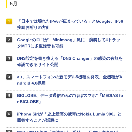
5月
「日本では壊れたIPv6が広まっている」とGoogle、IPv6
1
接続お断りの方針
Googleのロゴが「Minimoog」風に、演奏して4トラッ
2
クMTRに多重録音も可能
DNS設定を書き換える「DNS Changer」の感染の有無を
3
確認できるサイト公開
au、スマートフォンの新モデル5機種を発表、全機種がA
4
ndroid 4.0採用
BIGLOBE、データ通信のみの“ほぼスマホ”「MEDIAS fo
5
r BIGLOBE」
iPhone Siriが「史上最高の携帯はNokia Lumia 900」と
6
回答することが話題に