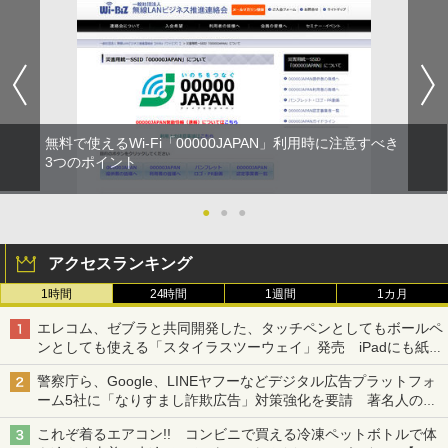
無料で使えるWi-Fi「00000JAPAN」利用時に注意すべき
3つのポイント
●
●
●
アクセスランキング
1時間
24時間
1週間
1カ月
エレコム、ゼブラと共同開発した、タッチペンとしてもボールペ
ンとしても使える「スタイラスツーウェイ」発売 iPadにも紙に
も、持ち替えずに書き込める
警察庁ら、Google、LINEヤフーなどデジタル広告プラットフォ
ーム5社に「なりすまし詐欺広告」対策強化を要請 著名人の写
真や映像を使った投資詐欺などへの対策として
これぞ着るエアコン!! コンビニで買える冷凍ペットボトルで体