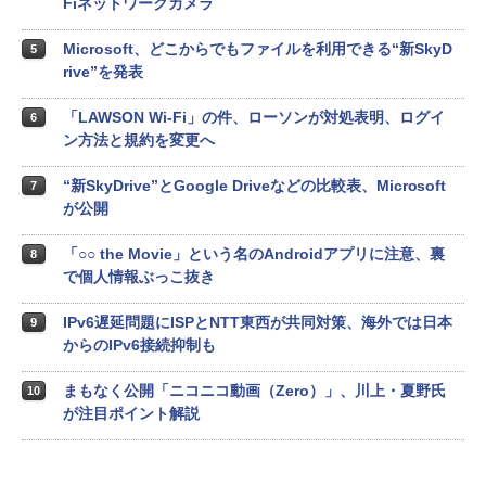
Fiネットワークカメラ
Microsoft、どこからでもファイルを利用できる“新SkyD
5
rive”を発表
「LAWSON Wi-Fi」の件、ローソンが対処表明、ログイ
6
ン方法と規約を変更へ
“新SkyDrive”とGoogle Driveなどの比較表、Microsoft
7
が公開
「○○ the Movie」という名のAndroidアプリに注意、裏
8
で個人情報ぶっこ抜き
IPv6遅延問題にISPとNTT東西が共同対策、海外では日本
9
からのIPv6接続抑制も
まもなく公開「ニコニコ動画（Zero）」、川上・夏野氏
10
が注目ポイント解説