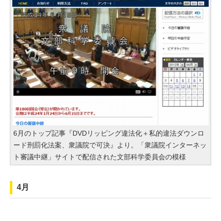
6月のトップ記事『DVDリッピング違法化＋私的違法ダウンロ
ード刑罰化法案、衆議院で可決』より。「衆議院インターネッ
ト審議中継」サイトで配信された文部科学委員会の模様
4月