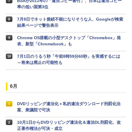
BSAが2011年の「違法コピー番付」、日本は違法コピー
7
率の低い国第3位
7月9日でネット接続不能になりそうな人、Googleが検索
8
結果ページで警告表示
Chrome OS搭載の小型デスクトップ「Chromebox」発
9
表、新型「Chromebook」も
7月1日のうるう秒「午前8時59分60秒」を実感するには
10
～将来は廃止の可能性も
6月
DVDリッピング違法化＋私的違法ダウンロード刑罰化法
1
案、衆議院で可決
10月1日からDVDリッピング違法化＆違法DL刑罰化、改
2
正著作権法が可決・成立