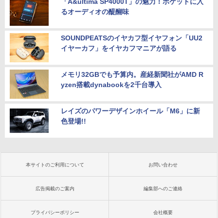
「A&ultima SP4000T」の魅力！ポケットに入
るオーディオの醍醐味
SOUNDPEATSのイヤカフ型イヤフォン「UU2
イヤーカフ」をイヤカフマニアが語る
メモリ32GBでも予算内。産経新聞社がAMD R
yzen搭載dynabookを2千台導入
レイズのパワーデザインホイール「M6」に新
色登場!!
本サイトのご利用について
お問い合わせ
広告掲載のご案内
編集部へのご連絡
プライバシーポリシー
会社概要