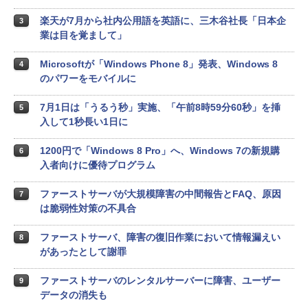
楽天が7月から社内公用語を英語に、三木谷社長「日本企
3
業は目を覚まして」
Microsoftが「Windows Phone 8」発表、Windows 8
4
のパワーをモバイルに
7月1日は「うるう秒」実施、「午前8時59分60秒」を挿
5
入して1秒長い1日に
1200円で「Windows 8 Pro」へ、Windows 7の新規購
6
入者向けに優待プログラム
ファーストサーバが大規模障害の中間報告とFAQ、原因
7
は脆弱性対策の不具合
ファーストサーバ、障害の復旧作業において情報漏えい
8
があったとして謝罪
ファーストサーバのレンタルサーバーに障害、ユーザー
9
データの消失も