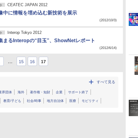
CEATEC JAPAN 2012
ト
像中に情報を埋め込む新技術を展示
(2012/10/3)
Interop Tokyo 2012
ト
まるInteropの“目玉”、ShowNetレポート
(2012/6/14)
…
1
15
16
17
すべて見る
業界団体
海外
著作権・知財
企業
サポート終了
教育/子ども
社会/時事
地方自治体
医療
モビリティ