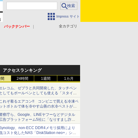
Impress サイト
全カテゴリ
バックナンバー
アクセスランキング
時間
24時間
1週間
1カ月
エレコム、ゼブラと共同開発した、タッチペン
としてもボールペンとしても使える「スタイラ
スツーウェイ」発売 iPadにも紙にも、持ち替
これぞ着るエアコン!! コンビニで買える冷凍ペ
えずに書き込める
ットボトルで体を冷やす山善の水冷ベストがロ
ードバイクにちょうどいい【ぼっち・ざ・ろー
警察庁ら、Google、LINEヤフーなどデジタル
ど！その14】【空いた時間でなにしてる？】
広告プラットフォーム5社に「なりすまし詐欺
広告」対策強化を要請 著名人の写真や映像を
Synology、non-ECC DDR4メモリ採用により
使った投資詐欺などへの対策として
低コスト化したNAS「DiskStation neo+」シリ
ーズ 予算を抑えて導入でき、ECCメモリへの