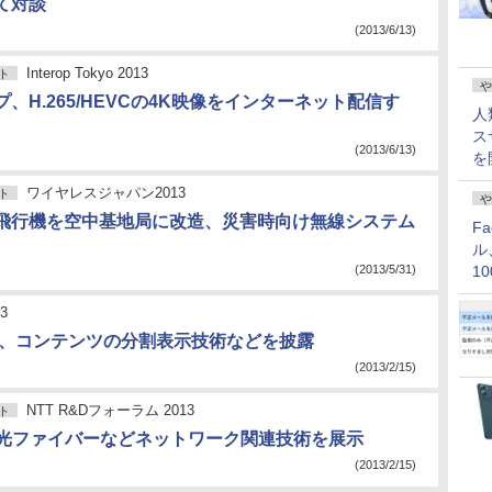
て対談
(2013/6/13)
Interop Tokyo 2013
ト
や
プ、H.265/HEVCの4K映像をインターネット配信す
人
ス
(2013/6/13)
を
ワイヤレスジャパン2013
ト
や
飛行機を空中基地局に改造、災害時向け無線システム
F
ル
(2013/5/31)
1
価
3
」、コンテンツの分割表示技術などを披露
(2013/2/15)
NTT R&Dフォーラム 2013
ト
超の光ファイバーなどネットワーク関連技術を展示
(2013/2/15)