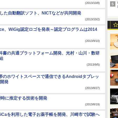
(2013/10/8)
した自動翻訳ソフト、NICTなどが共同開発
(2013/10/2)
lliance、WiGig認定ロゴを発表～認定プログラムは2014
(2013/9/10)
科書の共通プラットフォーム開発、光村・山川・数研
結
(2013/9/5)
帯のホワイトスペースで通信できるAndroidタブレッ
が開発
(2013/8/27)
瞬時に推定する技術を開発
(2013/8/19)
eliCaを利用した電子お薬手帳を開発、川崎市で試験へ