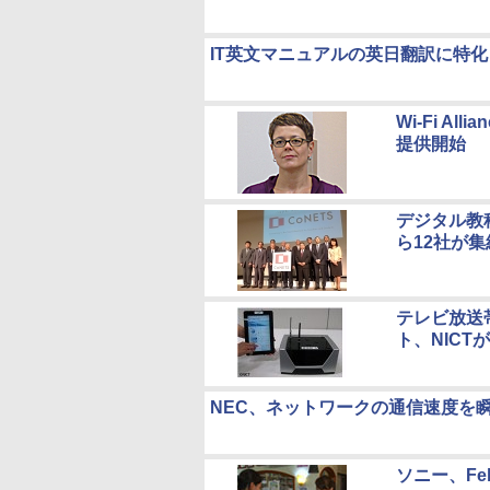
IT英文マニュアルの英日翻訳に特化
Wi-Fi A
提供開始
デジタル教
ら12社が集
テレビ放送
ト、NICT
NEC、ネットワークの通信速度を
ソニー、F