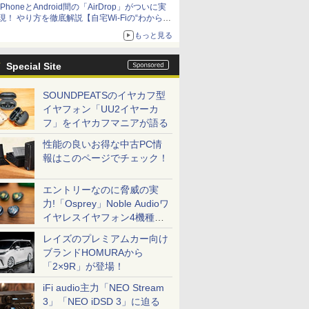
iPhoneとAndroid間の「AirDrop」がついに実
アップグレードも可能
現！ やり方を徹底解説【自宅Wi-Fiの“わからな
い”をスッキリ！】
もっと見る
Special Site
SOUNDPEATSのイヤカフ型
イヤフォン「UU2イヤーカ
フ」をイヤカフマニアが語る
性能の良いお得な中古PC情
報はこのページでチェック！
エントリーなのに脅威の実
力!「Osprey」Noble Audioワ
イヤレスイヤフォン4機種を
一気に聴く
レイズのプレミアムカー向け
ブランドHOMURAから
「2×9R」が登場！
iFi audio主力「NEO Stream
3」「NEO iDSD 3」に迫る