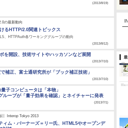
(2013/8/19)
I
 2.0の最新動向
おけるHTTP/2.0関連トピックス
、TLS、HTTPAuth各ワーキンググループの動向
(2013/8/12)
けたラボを開設、技術サイトやハッカソンなど展開
最
(2013/7/10)
度で補正、富士通研究所が「ブック補正技術」
(2013/7/10)
社の量子コンピュータは「本物」
グループが「量子効果を確認」とネイチャーに発表
(2013/7/1)
Interop Tokyo 2013
ト
ティム・バーナーズ＝リー氏、HTML5やオープンデ