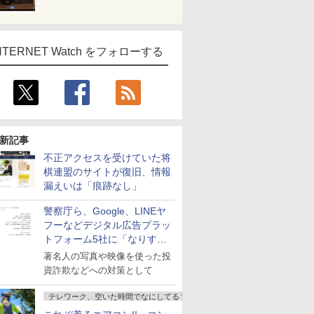
NTERNET Watch をフォローする
新記事
不正アクセスを受けていた将
棋連盟のサイトが復旧、情報
漏えいは「痕跡なし」
警察庁ら、Google、LINEヤ
フーなどデジタル広告プラッ
トフォーム5社に「なりすま
し詐欺広告」対策強化を要請
著名人の写真や映像を使った投
資詐欺などへの対策として
テレワーク、空いた時間でなにしてる？