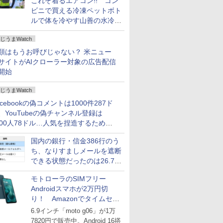
これぞ着るエアコン!! コン
ビニで買える冷凍ペットボト
ルで体を冷やす山善の水冷ベ
ストがロードバイクにちょう
じうまWatch
どいい【ぼっち・ざ・ろー
ど！その14】
類はもうお呼びじゃない？ 米ニュー
サイトがAIクローラー対象の広告配信
開始
じうまWatch
acebookの偽コメントは1000件287ド
、YouTubeの偽チャンネル登録は
000人78ドル…人気を捏造するための
格リストが公開中
国内の銀行・信金386行のう
ち、なりすましメールを遮断
できる状態だったのは26.7％
にとどまる～GMOブランド
モトローラのSIMフリー
セキュリティ調査
Androidスマホが2万円切
り！ Amazonでタイムセー
ル
6.9インチ「moto g06」が1万
7820円で販売中。Android 16搭