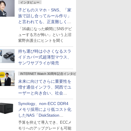
インタビュー
子どものスマホ・SNS、「家
族で話し合ってルール作り」
と言われても、正直難しくな
いですか？
「16歳になった瞬間にSNSデビ
ューする方が怖い」という上沼
紫野弁護士にヒントを聞く
持ち運び時は小さくなるスラ
イドカバー式超薄型マウス、
サンワサプライが発売
INTERNET Watch 30周年記念インタビュー
未来に向けてさらに重要性を
増す通信インフラ、関西でユ
ーザーと向き合い、社会
の“あたらしい”を起動し続け
Synology、non-ECC DDR4
る～オプテージ
メモリ採用により低コスト化
したNAS「DiskStation
neo+」シリーズ
予算を抑えて導入でき、ECCメ
モリへのアップグレードも可能