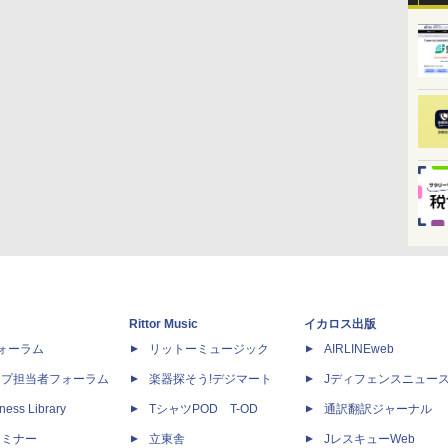
Rittor Music
イカロス出版
dフォーラム
リットーミュージック
AIRLINEweb
ップ担当者フォーラム
楽器探そう!デジマート
Jディフェンスニュー
ness Library
TシャツPOD T-OD
通訳翻訳ジャーナル
セミナー
立東舎
JレスキューWeb