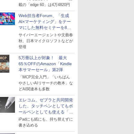
載の「edge 60」は4万4820円
Web担当者Forum、「生成
AI×マーケティング」をテー
マにした無料セミナーを8月
27日にオンライン開催
サイバーエージェントや文藝春
秋、日本マイクロソフトなどが
登壇
5万冊以上が対象！ 最大
65％OFFのAmazon「Kindle
本サマーセール」第2弾
「MCP完全入門」「いちばん
やさしいAIリサーチの教本」な
どAI関連本も多数
エレコム、ゼブラと共同開発
した、タッチペンとしてもボ
ールペンとしても使える「ス
タイラスツーウェイ」発売
iPadにも紙にも、持ち替えずに
書き込める