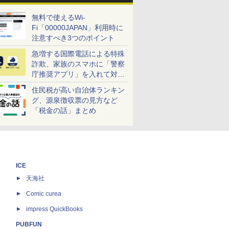
無料で使えるWi-
Fi「00000JAPAN」利用時に
注意すべき3つのポイント
急増する国際電話による特殊
詐欺、家族のスマホに「警察
庁推奨アプリ」を入れて対策
しよう！
住民税が高い自治体ランキン
グ、源泉徴収票の見方など
「税金の話」まとめ
ICE
天海社
ス
Comic curea
impress QuickBooks
PUBFUN