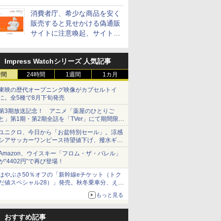
消費者庁、希少な商品を安く
販売すると見せかける偽通販
サイトに注意喚起、サイト名
とドメイン名を公表
Impress Watchシリーズ 人気記事
時間
24時間
1週間
1カ月
東映の歴代オープニング映像がカプセルトイ
に。全5種で8月下旬発売
第3期放送記念！ アニメ「薬屋のひとりご
と」第1期・第2期全話を「TVer」にて期間限定
で順次無料配信開始
ユニクロ、今日から「お盆特別セール」。涼感
シアサッカーワンピース待望値下げ、撥水ギア
ショーツは1990円に
Amazon、ウイスキー「フロム・ザ・バレル」
が“4402円”で再び登場！
はやぶさ50％オフの「新幹線eチケット（トク
だ値スペシャル28）」発売。秋冬乗車分、えき
ねっと限定
もっと見る
おすすめ記事