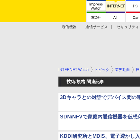
通信機器
通信サービス
セキュリティ
技術動向
INTERNET Watch
トピック
業界動向
技
技術/規格 関連記事
3Dキャラとの対話でデバイス間の連
SDN/NFVで家庭内通信機器を仮想
KDDI研究所とMDIS、電子透か