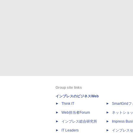
Group site links
インプレスのビジネスWeb
Think IT
SmartGri
Web担当者Forum
ネットショ
インプレス総合研究所
Impress Busi
IT Leaders
インプレス