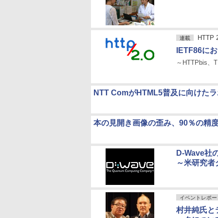
HTTP
連載
IETF86に
～HTTPbis
NTT ComがHTML5普及に向
本の見開き画像の歪み、90％の精
D-Wave
～米研究者
イベントレポー
村井純氏と