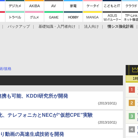
バックアップ
基礎知識・入門者向け
法人向け
情シス強化計画
術/規格
1
携も可能、KDDI研究所が開発
(2013/10/11)
化、テレフォニカとNECが“仮想CPE”実験
(2013/10/11)
し入り動画の高速生成技術を開発