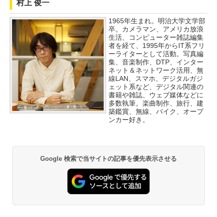
村上 俊一
1965年生まれ。明治大学文学部
卒。カメラマン、アメリカ放浪
生活、コンピューター雑誌編集
者を経て、1995年からIT系フリ
ーライターとして活動。写真編
集、音楽制作、DTP、インター
ネット＆ネットワーク活用、無
線LAN、スマホ、デジタルガジ
ェット系など、デジタル関連の
書籍や雑誌、ウェブ媒体などに
多数執筆。楽曲制作、旅行、建
築鑑賞、無線、バイク、オープ
ンカー好き。
Google 検索で当サイトの記事を優先表示させる