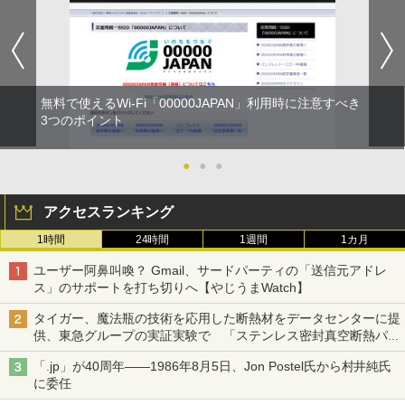
無料で使えるWi-Fi「00000JAPAN」利用時に注意すべき
3つのポイント
●
●
●
アクセスランキング
1時間
24時間
1週間
1カ月
ユーザー阿鼻叫喚？ Gmail、サードパーティの「送信元アドレ
ス」のサポートを打ち切りへ【やじうまWatch】
タイガー、魔法瓶の技術を応用した断熱材をデータセンターに提
供、東急グループの実証実験で 「ステンレス密封真空断熱パネ
ル TIVIP」
「.jp」が40周年――1986年8月5日、Jon Postel氏から村井純氏
に委任