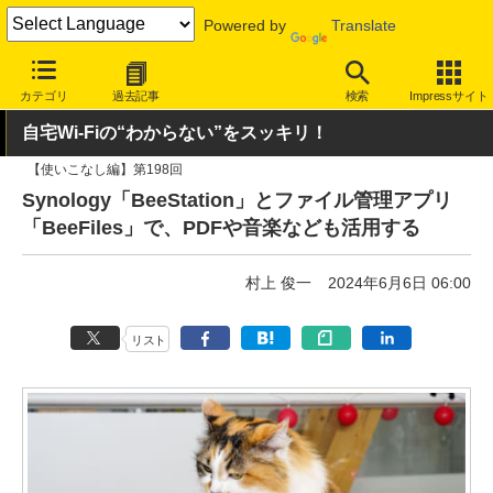
Powered by
Translate
INTERNET Watch
ハードウェア
デバイス
その他
カテゴリ
過去記事
検索
Impressサイト
自宅Wi-Fiの“わからない”をスッキリ！
【使いこなし編】第198回
Synology「BeeStation」とファイル管理アプリ
「BeeFiles」で、PDFや音楽なども活用する
村上 俊一
2024年6月6日 06:00
リスト