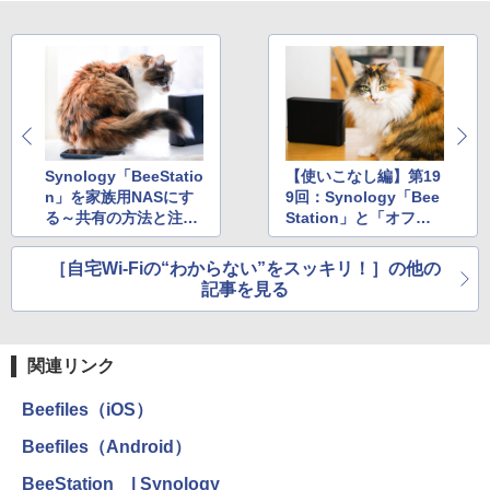
Synology「BeeStatio
【使いこなし編】第19
n」を家族用NASにす
9回：Synology「Bee
る～共有の方法と注意
Station」と「オフラ
点
インアクセス」機能
で、ファイルを便利に
［自宅Wi-Fiの“わからない”をスッキリ！］の他の
持ち歩く
記事を見る
関連リンク
Beefiles（iOS）
Beefiles（Android）
BeeStation | Synology