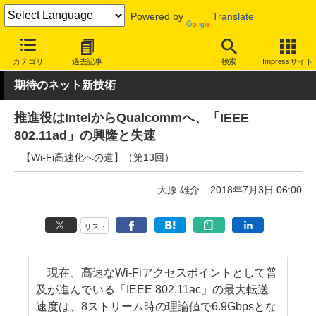
Powered by
Translate
INTERNET Watch
トピック
業界動向
技術/規格
カテゴリ
過去記事
検索
Impressサイト
期待のネット新技術
推進役はIntelからQualcommへ、「IEEE
802.11ad」の興隆と失速
【Wi-Fi高速化への道】（第13回）
大原 雄介
2018年7月3日 06:00
リスト
現在、高速なWi-Fiアクセスポイントとして普
及が進んでいる「IEEE 802.11ac」の最大転送
速度は、8ストリーム時の理論値で6.9Gbpsとな