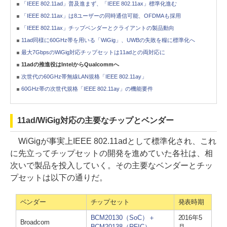
「IEEE 802.11ad」普及進まず、「IEEE 802.11ax」標準化進む
「IEEE 802.11ax」は8ユーザーの同時通信可能、OFDMAも採用
「IEEE 802.11ax」チップベンダーとクライアントの製品動向
11ad同様に60GHz帯を用いる「WiGig」、UWBの失敗を糧に標準化へ
最大7GbpsのWiGig対応チップセットは11adとの両対応に
11adの推進役はIntelからQualcommへ
次世代の60GHz帯無線LAN規格「IEEE 802.11ay」
60GHz帯の次世代規格「IEEE 802.11ay」の機能要件
11ad/WiGig対応の主要なチップとベンダー
WiGigが事実上IEEE 802.11adとして標準化され、これ
に先立ってチップセットの開発を進めていた各社は、相
次いで製品を投入していく。その主要なベンダーとチッ
プセットは以下の通りだ。
ベンダー
チップセット
発表時期
BCM20130（SoC）＋
2016年5
Broadcom