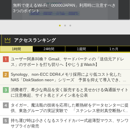
無料で使えるWi-Fi「00000JAPAN」利用時に注意すべき
3つのポイント
●
●
●
アクセスランキング
1時間
24時間
1週間
1カ月
ユーザー阿鼻叫喚？ Gmail、サードパーティの「送信元アドレ
ス」のサポートを打ち切りへ【やじうまWatch】
Synology、non-ECC DDR4メモリ採用により低コスト化した
NAS「DiskStation neo+」シリーズ 予算を抑えて導入でき、
ECCメモリへのアップグレードも可能
消費者庁、希少な商品を安く販売すると見せかける偽通販サイト
に注意喚起、サイト名とドメイン名を公表
タイガー、魔法瓶の技術を応用した断熱材をデータセンターに提
供、東急グループの実証実験で 「ステンレス密封真空断熱パネ
ル TIVIP」
持ち運び時は小さくなるスライドカバー式超薄型マウス、サンワ
サプライが発売