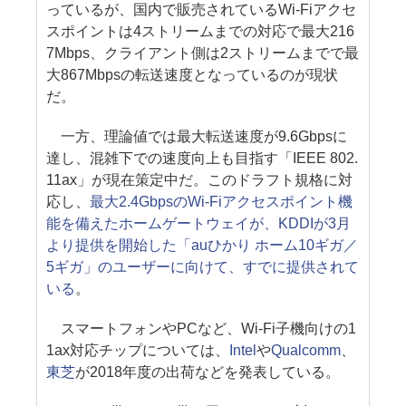
っているが、国内で販売されているWi-Fiアクセ
スポイントは4ストリームまでの対応で最大216
7Mbps、クライアント側は2ストリームまでで最
大867Mbpsの転送速度となっているのが現状
だ。
一方、理論値では最大転送速度が9.6Gbpsに
達し、混雑下での速度向上も目指す「IEEE 802.
11ax」が現在策定中だ。このドラフト規格に対
応し、
最大2.4GbpsのWi-Fiアクセスポイント機
能を備えたホームゲートウェイが、KDDIが3月
より提供を開始した「auひかり ホーム10ギガ／
5ギガ」のユーザーに向けて、すでに提供されて
いる
。
スマートフォンやPCなど、Wi-Fi子機向けの1
1ax対応チップについては、
Intel
や
Qualcomm
、
東芝
が2018年度の出荷などを発表している。