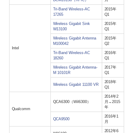
BCM20138（RFIC）
月
Tri-Band Wireless-AC
2015年
17265
Q1
Wireless Gigabit Sink
2015年
W13100
Q1
Wireless Gigabit Antenna
2015年
M100042
Q2
Intel
Tri-Band Wireless-AC
2016年
18260
Q1
Wireless Gigabit Antenna-
2017年
M 10101R
Q1
2018年
Wireless Gigabit 11100 VR
Q1
2014年2
QCA6300（Wil6300）
月→2015
年
Qualcomm
2016年1
QCA9500
月
2012年6