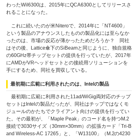
わったWil6300は、2015年にQCA6300としてリリースさ
れることになった。
これに続いたのが米Niteroで、2014年に「NT4600」
という製品のアナウンスしたものの製品化には至らなか
ったのは、市場の反応が薄かったためだろうか？ 同社
はその後、Lattice傘下のSiBeamと同じように、独自規格
の60GHz帯チップセットの提供を行っていたが、2017年
にAMDがVRヘッドセットとの接続用ソリューションを
手にするため、同社を買収している。
最初期に広範に利用されたのは、Intelの製品
最初期に広範に利用された11ad/WiGig両対応のチップ
セットはIntelの製品だったが、同社はチップではなくモ
ジュールのかたちでクライアント向けの提供を行ってい
た。その最初が、「Maple Peak」のコード名を持つM.2
接続で3030サイズ（30mm×30mm）の拡張カード「Tri-B
and Wireless-AC 17265」と、「W13100」（M.2の4230