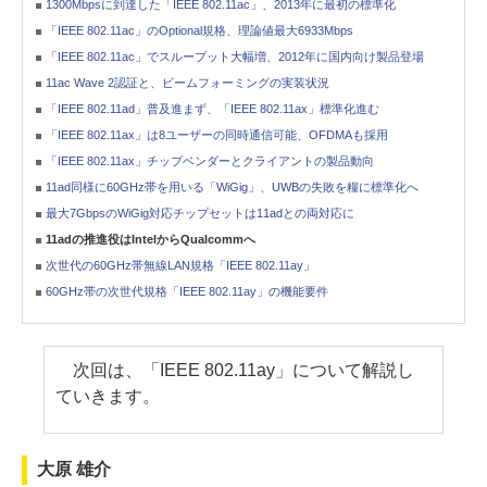
1300Mbpsに到達した「IEEE 802.11ac」、2013年に最初の標準化
「IEEE 802.11ac」のOptional規格、理論値最大6933Mbps
「IEEE 802.11ac」でスループット大幅増、2012年に国内向け製品登場
11ac Wave 2認証と、ビームフォーミングの実装状況
「IEEE 802.11ad」普及進まず、「IEEE 802.11ax」標準化進む
「IEEE 802.11ax」は8ユーザーの同時通信可能、OFDMAも採用
「IEEE 802.11ax」チップベンダーとクライアントの製品動向
11ad同様に60GHz帯を用いる「WiGig」、UWBの失敗を糧に標準化へ
最大7GbpsのWiGig対応チップセットは11adとの両対応に
11adの推進役はIntelからQualcommへ
次世代の60GHz帯無線LAN規格「IEEE 802.11ay」
60GHz帯の次世代規格「IEEE 802.11ay」の機能要件
次回は、「IEEE 802.11ay」について解説し
ていきます。
大原 雄介