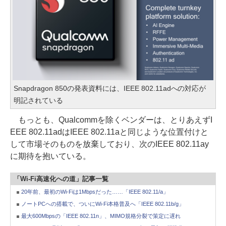
Snapdragon 850の発表資料には、IEEE 802.11adへの対応が
明記されている
もっとも、Qualcommを除くベンダーは、とりあえずI
EEE 802.11adはIEEE 802.11aと同じような位置付けと
して市場そのものを放棄しており、次のIEEE 802.11ay
に期待を抱いている。
「Wi-Fi高速化への道」記事一覧
20年前、最初のWi-Fiは1Mbpsだった……「IEEE 802.11/a」
ノートPCへの搭載で、ついにWi-Fi本格普及へ「IEEE 802.11b/g」
最大600Mbpsの「IEEE 802.11n」、MIMO規格分裂で策定に遅れ