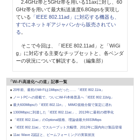
2.4GHz帯と5GHz帯を用いる11axに対し、60
GHz帯を用いて最大転送速度6.8Gbpsを実現し
ている
「IEEE 802.11ad」に対応する機器も、
すでにネットギアジャパンから販売されてい
る
。
そこで今回は、「IEEE 802.11ad」と「WiGi
g」に対応する主要なチップセットと、各ベンダ
ーの状況について解説する。（編集部）
「Wi-Fi高速化への道」記事一覧
20年前、最初のWi-Fiは1Mbpsだった……「IEEE 802.11/a」
ノートPCへの搭載で、ついにWi-Fi本格普及へ「IEEE 802.11b/g」
最大600Mbpsの「IEEE 802.11n」、MIMO規格分裂で策定に遅れ
1300Mbpsに到達した「IEEE 802.11ac」、2013年に最初の標準化
「IEEE 802.11ac」のOptional規格、理論値最大6933Mbps
「IEEE 802.11ac」でスループット大幅増、2012年に国内向け製品登場
11ac Wave 2認証と、ビームフォーミングの実装状況