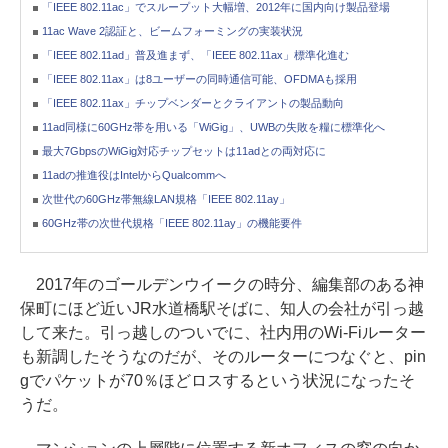
「IEEE 802.11ac」でスループット大幅増、2012年に国内向け製品登場
11ac Wave 2認証と、ビームフォーミングの実装状況
「IEEE 802.11ad」普及進まず、「IEEE 802.11ax」標準化進む
「IEEE 802.11ax」は8ユーザーの同時通信可能、OFDMAも採用
「IEEE 802.11ax」チップベンダーとクライアントの製品動向
11ad同様に60GHz帯を用いる「WiGig」、UWBの失敗を糧に標準化へ
最大7GbpsのWiGig対応チップセットは11adとの両対応に
11adの推進役はIntelからQualcommへ
次世代の60GHz帯無線LAN規格「IEEE 802.11ay」
60GHz帯の次世代規格「IEEE 802.11ay」の機能要件
2017年のゴールデンウイークの時分、編集部のある神
保町にほど近いJR水道橋駅そばに、知人の会社が引っ越
して来た。引っ越しのついでに、社内用のWi-Fiルーター
も新調したそうなのだが、そのルーターにつなぐと、pin
gでパケットが70％ほどロスするという状況になったそ
うだ。