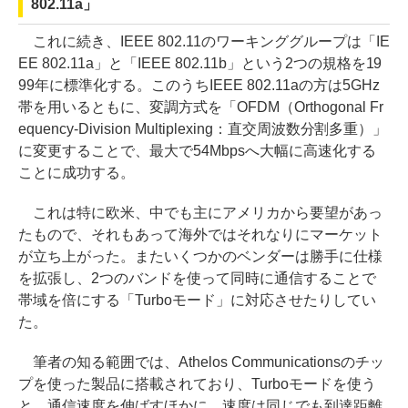
802.11a」
これに続き、IEEE 802.11のワーキンググループは「IE
EE 802.11a」と「IEEE 802.11b」という2つの規格を19
99年に標準化する。このうちIEEE 802.11aの方は5GHz
帯を用いるともに、変調方式を「OFDM（Orthogonal Fr
equency-Division Multiplexing：直交周波数分割多重）」
に変更することで、最大で54Mbpsへ大幅に高速化する
ことに成功する。
これは特に欧米、中でも主にアメリカから要望があっ
たもので、それもあって海外ではそれなりにマーケット
が立ち上がった。またいくつかのベンダーは勝手に仕様
を拡張し、2つのバンドを使って同時に通信することで
帯域を倍にする「Turboモード」に対応させたりしてい
た。
筆者の知る範囲では、Athelos Communicationsのチッ
プを使った製品に搭載されており、Turboモードを使う
と、通信速度を伸ばすほかに、速度は同じでも到達距離