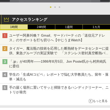
●
●
●
アクセスランキング
1時間
24時間
1週間
1カ月
ユーザー阿鼻叫喚？ Gmail、サードパーティの「送信元アドレ
ス」のサポートを打ち切りへ【やじうまWatch】
タイガー、魔法瓶の技術を応用した断熱材をデータセンターに提
供、東急グループの実証実験で 「ステンレス密封真空断熱パネ
ル TIVIP」
「.jp」が40周年――1986年8月5日、Jon Postel氏から村井純氏
に委任
学生の「生成AIコピペ」レポートで悩む大学教員たち。留年・落
単・減点も
手の届く場所に置いてサッと掃除できるハンディクリーナー、ニ
トリが発売
もっと見る