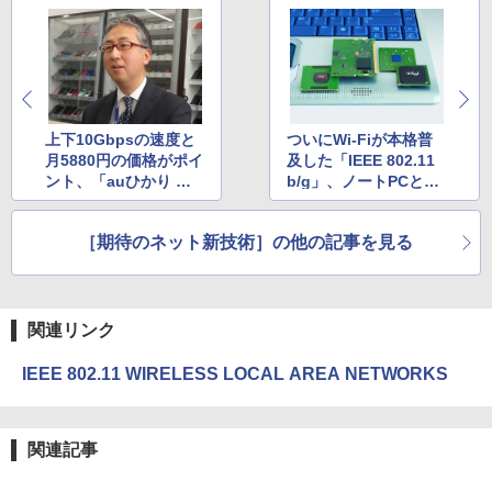
上下10Gbpsの速度と
ついにWi-Fiが本格普
月5880円の価格がポイ
及した「IEEE 802.11
ント、「auひかり ホ
b/g」、ノートPCとCe
ーム10ギガ」で最大2.
ntrinoで利用加速
4GHzの11ax＆10GBA
［期待のネット新技術］の他の記事を見る
SE-T対応ホームゲート
ウェイも提供のKDDI
に聞く
関連リンク
IEEE 802.11 WIRELESS LOCAL AREA NETWORKS
関連記事