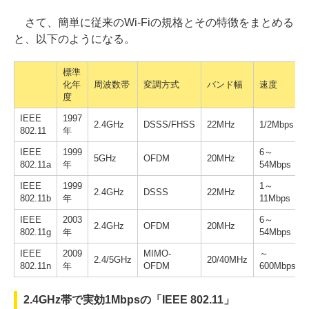
さて、簡単に従来のWi-Fiの規格とその特徴をまとめる
と、以下のようになる。
標準
化年
周波数帯
変調方式
バンド幅
速度
度
IEEE
1997
2.4GHz
DSSS/FHSS
22MHz
1/2Mbps
802.11
年
IEEE
1999
6～
5GHz
OFDM
20MHz
802.11a
年
54Mbps
IEEE
1999
1～
2.4GHz
DSSS
22MHz
802.11b
年
11Mbps
IEEE
2003
6～
2.4GHz
OFDM
20MHz
802.11g
年
54Mbps
IEEE
2009
MIMO-
～
2.4/5GHz
20/40MHz
802.11n
年
OFDM
600Mbps
2.4GHz帯で実効1Mbpsの「IEEE 802.11」