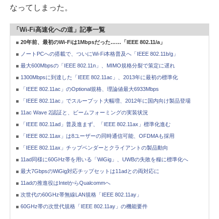
なってしまった。
「Wi-Fi高速化への道」記事一覧
20年前、最初のWi-Fiは1Mbpsだった……「IEEE 802.11/a」
ノートPCへの搭載で、ついにWi-Fi本格普及へ「IEEE 802.11b/g」
最大600Mbpsの「IEEE 802.11n」、MIMO規格分裂で策定に遅れ
1300Mbpsに到達した「IEEE 802.11ac」、2013年に最初の標準化
「IEEE 802.11ac」のOptional規格、理論値最大6933Mbps
「IEEE 802.11ac」でスループット大幅増、2012年に国内向け製品登場
11ac Wave 2認証と、ビームフォーミングの実装状況
「IEEE 802.11ad」普及進まず、「IEEE 802.11ax」標準化進む
「IEEE 802.11ax」は8ユーザーの同時通信可能、OFDMAも採用
「IEEE 802.11ax」チップベンダーとクライアントの製品動向
11ad同様に60GHz帯を用いる「WiGig」、UWBの失敗を糧に標準化へ
最大7GbpsのWiGig対応チップセットは11adとの両対応に
11adの推進役はIntelからQualcommへ
次世代の60GHz帯無線LAN規格「IEEE 802.11ay」
60GHz帯の次世代規格「IEEE 802.11ay」の機能要件