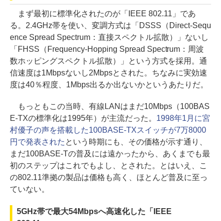
まず最初に標準化されたのが「IEEE 802.11」であ
る。2.4GHz帯を使い、変調方式は「DSSS（Direct-Sequ
ence Spread Spectrum：直接スペクトル拡散）」ないし
「FHSS（Frequency-Hopping Spread Spectrum：周波
数ホッピングスペクトル拡散）」という方式を採用。通
信速度は1Mbpsないし2Mbpsとされた。ちなみに実効速
度は40％程度、1Mbps出るか出ないかというあたりだ。
もっともこの当時、有線LANはまだ10Mbps（100BAS
E-TXの標準化は1995年）が主流だった。
1998年1月に宮
村優子の声を搭載した100BASE-TXスイッチが7万8000
円で発表された
という時期にも、その価格が示す通り、
まだ100BASE-Tの普及には遠かったから、あくまでも最
初のステップはこれでもよし、とされた。とはいえ、こ
の802.11準拠の製品は価格も高く、ほとんど普及に至っ
ていない。
5GHz帯で最大54Mbpsへ高速化した「IEEE