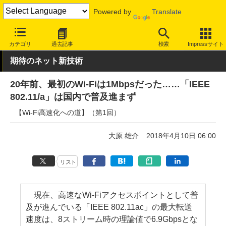
Powered by
Translate
INTERNET Watch
トピック
業界動向
技術/規格
カテゴリ
過去記事
検索
Impressサイト
期待のネット新技術
20年前、最初のWi-Fiは1Mbpsだった……「IEEE
802.11/a」は国内で普及進まず
【Wi-Fi高速化への道】（第1回）
大原 雄介
2018年4月10日 06:00
リスト
現在、高速なWi-Fiアクセスポイントとして普
及が進んでいる「IEEE 802.11ac」の最大転送
速度は、8ストリーム時の理論値で6.9Gbpsとな