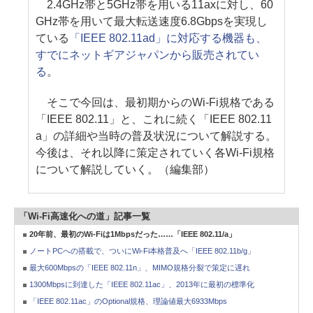
2.4GHz帯と5GHz帯を用いる11axに対し、60
GHz帯を用いて最大転送速度6.8Gbpsを実現し
ている
「IEEE 802.11ad」に対応する機器も、
すでにネットギアジャパンから販売されてい
る
。
そこで今回は、最初期からのWi-Fi規格である
「IEEE 802.11」と、これに続く「IEEE 802.11
a」の詳細や当時の普及状況について解説する。
今後は、それ以降に策定されていく各Wi-Fi規格
について解説していく。（編集部）
「Wi-Fi高速化への道」記事一覧
20年前、最初のWi-Fiは1Mbpsだった……「IEEE 802.11/a」
ノートPCへの搭載で、ついにWi-Fi本格普及へ「IEEE 802.11b/g」
最大600Mbpsの「IEEE 802.11n」、MIMO規格分裂で策定に遅れ
1300Mbpsに到達した「IEEE 802.11ac」、2013年に最初の標準化
「IEEE 802.11ac」のOptional規格、理論値最大6933Mbps