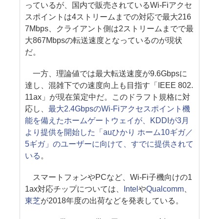
っているが、国内で販売されているWi-Fiアクセ
スポイントは4ストリームまでの対応で最大216
7Mbps、クライアント側は2ストリームまでで最
大867Mbpsの転送速度となっているのが現状
だ。
一方、理論値では最大転送速度が9.6Gbpsに
達し、混雑下での速度向上も目指す「IEEE 802.
11ax」が現在策定中だ。このドラフト規格に対
応し、
最大2.4GbpsのWi-Fiアクセスポイント機
能を備えたホームゲートウェイが、KDDIが3月
より提供を開始した「auひかり ホーム10ギガ／
5ギガ」のユーザーに向けて、すでに提供されて
いる
。
スマートフォンやPCなど、Wi-Fi子機向けの1
1ax対応チップについては、
Intel
や
Qualcomm
、
東芝
が2018年度の出荷などを発表している。