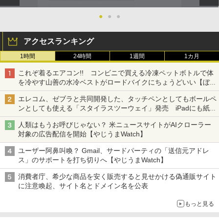
●
●
●
アクセスランキング
1時間
24時間
1週間
1カ月
これぞ着るエアコン!! コンビニで買える冷凍ペットボトルで体
を冷やす山善の水冷ベストがロードバイクにちょうどいい【ぼっ
ち・ざ・ろーど！その14】【空いた時間でなにしてる？】
エレコム、ゼブラと共同開発した、タッチペンとしてもボールペ
ンとしても使える「スタイラスツーウェイ」発売 iPadにも紙に
も、持ち替えずに書き込める
人類はもうお呼びじゃない？ 米ニュースサイトがAIクローラー
対象の広告配信を開始【やじうまWatch】
ユーザー阿鼻叫喚？ Gmail、サードパーティの「送信元アドレ
ス」のサポートを打ち切りへ【やじうまWatch】
消費者庁、希少な商品を安く販売すると見せかける偽通販サイト
に注意喚起、サイト名とドメイン名を公表
もっと見る