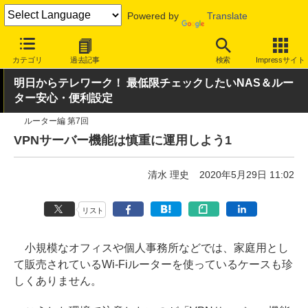
Powered by
Translate
INTERNET Watch
ハードウェア
LAN機器
無線LAN
カテゴリ
過去記事
検索
Impressサイト
明日からテレワーク！ 最低限チェックしたいNAS＆ルー
ター安心・便利設定
ルーター編 第7回
VPNサーバー機能は慎重に運用しよう1
清水 理史
2020年5月29日 11:02
リスト
小規模なオフィスや個人事務所などでは、家庭用とし
て販売されているWi-Fiルーターを使っているケースも珍
しくありません。