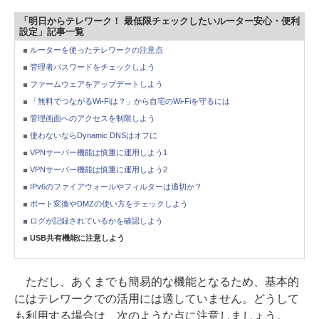
「明日からテレワーク！ 最低限チェックしたいルーター安心・便利
設定」記事一覧
ルーターを使ったテレワークの注意点
管理者パスワードをチェックしよう
ファームウェアをアップデートしよう
「無料でつながるWi-Fiは？」から自宅のWi-Fiを守るには
管理画面へのアクセスを制限しよう
使わないならDynamic DNSはオフに
VPNサーバー機能は慎重に運用しよう1
VPNサーバー機能は慎重に運用しよう2
IPv6のファイアウォールやフィルターは適切か？
ポート変換やDMZの使い方をチェックしよう
ログが記録されているかを確認しよう
USB共有機能に注意しよう
ただし、あくまでも簡易的な機能となるため、基本的
にはテレワークでの活用には適していません。どうして
も利用する場合は、次のような点に注意しましょう。