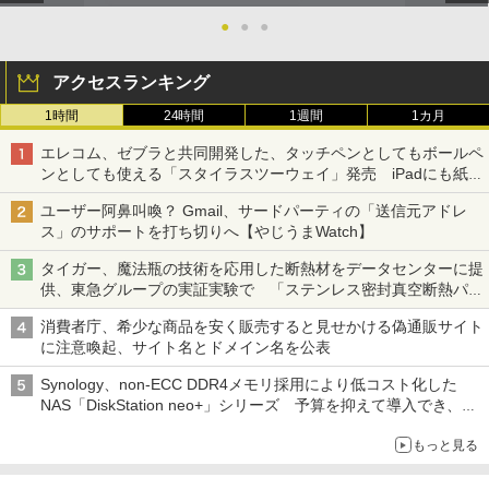
●
●
●
アクセスランキング
1時間
24時間
1週間
1カ月
エレコム、ゼブラと共同開発した、タッチペンとしてもボールペ
ンとしても使える「スタイラスツーウェイ」発売 iPadにも紙に
も、持ち替えずに書き込める
ユーザー阿鼻叫喚？ Gmail、サードパーティの「送信元アドレ
ス」のサポートを打ち切りへ【やじうまWatch】
タイガー、魔法瓶の技術を応用した断熱材をデータセンターに提
供、東急グループの実証実験で 「ステンレス密封真空断熱パネ
ル TIVIP」
消費者庁、希少な商品を安く販売すると見せかける偽通販サイト
に注意喚起、サイト名とドメイン名を公表
Synology、non-ECC DDR4メモリ採用により低コスト化した
NAS「DiskStation neo+」シリーズ 予算を抑えて導入でき、
ECCメモリへのアップグレードも可能
もっと見る