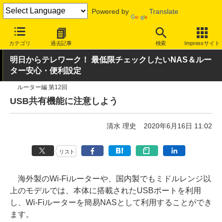
Powered by
Translate
INTERNET Watch
ハードウェア
LAN機器
無線LAN
カテゴリ
過去記事
検索
Impressサイト
明日からテレワーク！ 最低限チェックしたいNAS＆ルー
ター安心・便利設定
ルーター編 第12回
USB共有機能に注意しよう
清水 理史
2020年6月16日 11:02
リスト
海外製のWi-Fiルーターや、国内製でもミドルレンジ以
上のモデルでは、本体に搭載されたUSBポートを利用
し、Wi-Fiルーターを簡易NASとして利用することができ
ます。