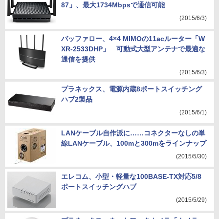
87」、最大1734Mbpsで通信可能
(2015/6/3)
バッファロー、4×4 MIMOの11acルーター「W
XR-2533DHP」 可動式大型アンテナで最適な
通信を提供
(2015/6/3)
プラネックス、電源内蔵8ポートスイッチング
ハブ2製品
(2015/6/1)
LANケーブル自作派に……コネクターなしの単
線LANケーブル、100mと300mをラインナップ
(2015/5/30)
エレコム、小型・軽量な100BASE-TX対応5/8
ポートスイッチングハブ
(2015/5/29)