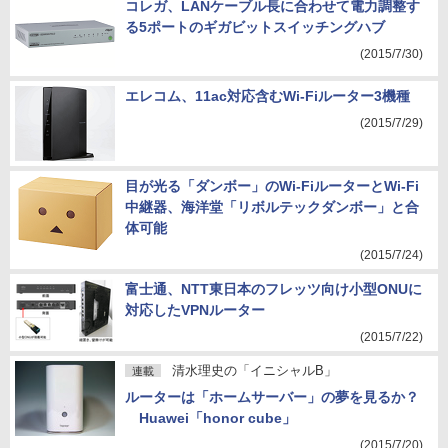
コレガ、LANケーブル長に合わせて電力調整す
る5ポートのギガビットスイッチングハブ
(2015/7/30)
エレコム、11ac対応含むWi-Fiルーター3機種
(2015/7/29)
目が光る「ダンボー」のWi-FiルーターとWi-Fi
中継器、海洋堂「リボルテックダンボー」と合
体可能
(2015/7/24)
富士通、NTT東日本のフレッツ向け小型ONUに
対応したVPNルーター
(2015/7/22)
清水理史の「イニシャルB」
連載
ルーターは「ホームサーバー」の夢を見るか？
Huawei「honor cube」
(2015/7/20)