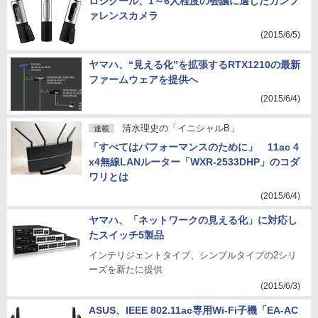
ロジクール、1～6人程度の会議に適したカンフ
ァレンスカメラ
(2015/6/5)
ヤマハ、“見える化”を拡張するRTX1210の最新
ファームウェアを提供へ
(2015/6/4)
清水理史の「イニシャルB」
連載
「すべてはパフォーマンスのために」 11ac 4
x4無線LANルーター「WXR-2533DHP」のコダ
ワリとは
(2015/6/4)
ヤマハ、「ネットワークの見える化」に対応し
たスイッチ5製品
インテリジェントタイプ、シンプルタイプの2シリ
ーズを新たに提供
(2015/6/3)
ASUS、IEEE 802.11ac専用Wi-Fi子機「EA-AC