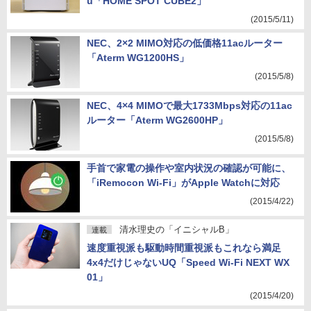
u「HOME SPOT CUBE2」
(2015/5/11)
NEC、2×2 MIMO対応の低価格11acルーター
「Aterm WG1200HS」
(2015/5/8)
NEC、4×4 MIMOで最大1733Mbps対応の11ac
ルーター「Aterm WG2600HP」
(2015/5/8)
手首で家電の操作や室内状況の確認が可能に、
「iRemocon Wi-Fi」がApple Watchに対応
(2015/4/22)
清水理史の「イニシャルB」
連載
速度重視派も駆動時間重視派もこれなら満足
4x4だけじゃないUQ「Speed Wi-Fi NEXT WX
01」
(2015/4/20)