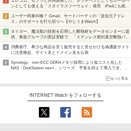
エレコム、ゼブラと共同開発した、タッチペンとしてもボールペ
ンとしても使える「スタイラスツーウェイ」発売 iPadにも紙に
も、持ち替えずに書き込める
ユーザー阿鼻叫喚？ Gmail、サードパーティの「送信元アドレ
ス」のサポートを打ち切りへ【やじうまWatch】
タイガー、魔法瓶の技術を応用した断熱材をデータセンターに提
供、東急グループの実証実験で 「ステンレス密封真空断熱パネ
ル TIVIP」
消費者庁、希少な商品を安く販売すると見せかける偽通販サイト
に注意喚起、サイト名とドメイン名を公表
Synology、non-ECC DDR4メモリ採用により低コスト化した
NAS「DiskStation neo+」シリーズ 予算を抑えて導入でき、
ECCメモリへのアップグレードも可能
もっと見る
INTERNET Watch をフォローする