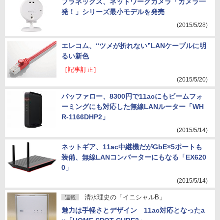
プラネックス、ネットワークカメラ「カメラ一
発！」シリーズ最小モデルを発売
(2015/5/28)
エレコム、“ツメが折れない”LANケーブルに明
るい新色
［記事訂正］
(2015/5/20)
バッファロー、8300円で11acにもビームフォ
ーミングにも対応した無線LANルーター「WH
R-1166DHP2」
(2015/5/14)
ネットギア、11ac中継機だがGbE×5ポートも
装備、無線LANコンバーターにもなる「EX620
0」
(2015/5/14)
清水理史の「イニシャルB」
連載
魅力は手軽さとデザイン 11ac対応となったa