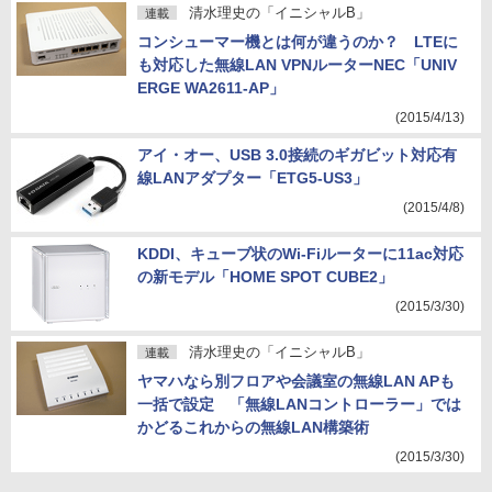
清水理史の「イニシャルB」
連載
コンシューマー機とは何が違うのか？ LTEに
も対応した無線LAN VPNルーターNEC「UNIV
ERGE WA2611-AP」
(2015/4/13)
アイ・オー、USB 3.0接続のギガビット対応有
線LANアダプター「ETG5-US3」
(2015/4/8)
KDDI、キューブ状のWi-Fiルーターに11ac対応
の新モデル「HOME SPOT CUBE2」
(2015/3/30)
清水理史の「イニシャルB」
連載
ヤマハなら別フロアや会議室の無線LAN APも
一括で設定 「無線LANコントローラー」では
かどるこれからの無線LAN構築術
(2015/3/30)