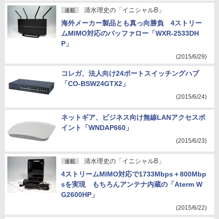
清水理史の「イニシャルB」
連載
海外メーカー製品とも真っ向勝負 4ストリー
ムMIMO対応のバッファロー「WXR-2533DH
P」
(2015/6/29)
コレガ、法人向け24ポートスイッチングハブ
「CO-BSW24GTX2」
(2015/6/24)
ネットギア、ビジネス向け無線LANアクセスポ
イント「WNDAP660」
(2015/6/23)
清水理史の「イニシャルB」
連載
4ストリームMIMO対応で1733Mbps＋800Mbp
sを実現 もちろんアンテナ内蔵の「Aterm W
G2600HP」
(2015/6/22)