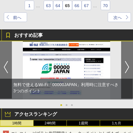
1
…
63
64
65
66
67
…
70
前へ
次へ
おすすめ記事
無料で使えるWi-Fi「00000JAPAN」利用時に注意すべき
3つのポイント
●
●
●
アクセスランキング
1時間
24時間
1週間
1カ月