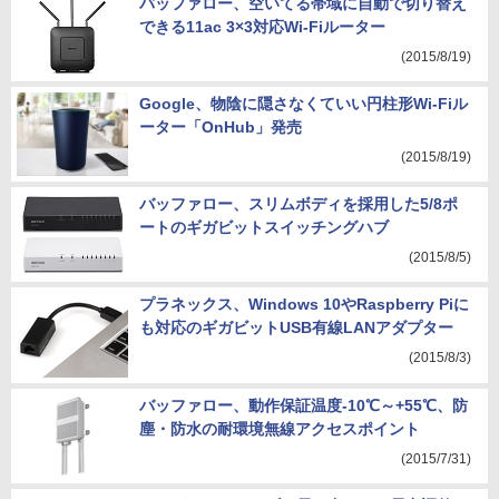
バッファロー、空いてる帯域に自動で切り替え
できる11ac 3×3対応Wi-Fiルーター
(2015/8/19)
Google、物陰に隠さなくていい円柱形Wi-Fiル
ーター「OnHub」発売
(2015/8/19)
バッファロー、スリムボディを採用した5/8ポ
ートのギガビットスイッチングハブ
(2015/8/5)
プラネックス、Windows 10やRaspberry Piに
も対応のギガビットUSB有線LANアダプター
(2015/8/3)
バッファロー、動作保証温度-10℃～+55℃、防
塵・防水の耐環境無線アクセスポイント
(2015/7/31)