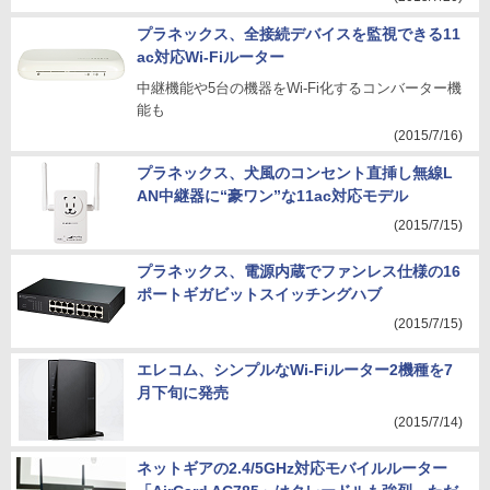
プラネックス、全接続デバイスを監視できる11
ac対応Wi-Fiルーター
中継機能や5台の機器をWi-Fi化するコンバーター機
能も
(2015/7/16)
プラネックス、犬風のコンセント直挿し無線L
AN中継器に“豪ワン”な11ac対応モデル
(2015/7/15)
プラネックス、電源内蔵でファンレス仕様の16
ポートギガビットスイッチングハブ
(2015/7/15)
エレコム、シンプルなWi-Fiルーター2機種を7
月下旬に発売
(2015/7/14)
ネットギアの2.4/5GHz対応モバイルルーター