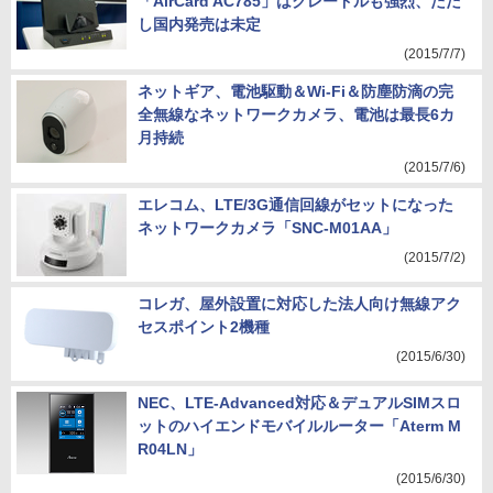
「AirCard AC785」はクレードルも強烈、ただ
し国内発売は未定
(2015/7/7)
ネットギア、電池駆動＆Wi-Fi＆防塵防滴の完
全無線なネットワークカメラ、電池は最長6カ
月持続
(2015/7/6)
エレコム、LTE/3G通信回線がセットになった
ネットワークカメラ「SNC-M01AA」
(2015/7/2)
コレガ、屋外設置に対応した法人向け無線アク
セスポイント2機種
(2015/6/30)
NEC、LTE-Advanced対応＆デュアルSIMスロ
ットのハイエンドモバイルルーター「Aterm M
R04LN」
(2015/6/30)