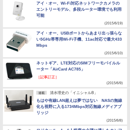
アイ・オー、Wi-Fi対応ネットワークカメラの
エントリーモデル、多段ルーター環境でも利用
可能
(2015/6/19)
アイ・オー、USBポートからあまり出っ張らな
い5GHz帯専用Wi-Fi子機、11ac対応で最大433
Mbps
(2015/6/10)
ネットギア、LTE対応のSIMフリーモバイルル
ーター「AirCard AC785」
［記事訂正］
(2015/6/9)
清水理史の「イニシャルB」
連載
もはや有線LAN超えは夢ではない NASの無線
化も視野に入る1734Mbps対応無線メディアブ
リッジ
(2015/6/8)