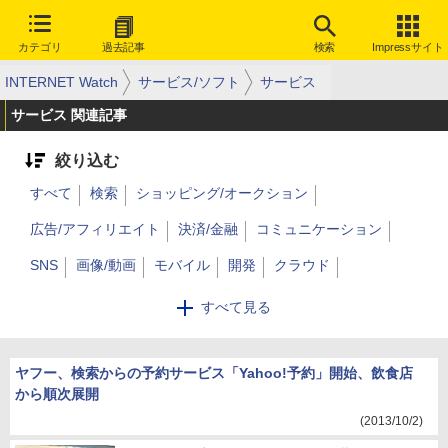
カテゴリ
過去記事
検索
Impressサイト
INTERNET Watch
サービス/ソフト
サービス
サービス 関連記事
絞り込む
すべて
検索
ショッピング/オークション
広告/アフィリエイト
決済/金融
コミュニケーション
SNS
画像/動画
モバイル
開発
クラウド
データセンター
レンタルサーバー/VPS
音楽
その他
すべて見る
SSL/証明書
ドメイン名
ビジネス向け
eラーニング
ヤフー、検索からの予約サービス「Yahoo!予約」開始、飲食店
ニュース/生活
から順次展開
(2013/10/2)