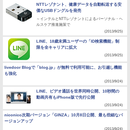
NTTレゾナント、健康データを自動転送する安
価なUSBドングルを発売
～インテルとNTTレゾナントによるパーソナル・ヘ
ルスケア推進施策で
(2013/9/25)
LINE、18歳未満ユーザーの「ID検索機能」制
限を全キャリアに拡大
(2013/9/25)
livedoor Blogで「blog.jp」が無料で利用可能に、お引越し機能
も強化
(2013/9/24)
LINE、ビデオ通話を世界同時公開、10秒間の
動画共有もiPhone版で先行公開
(2013/9/24)
niconico次期バージョン「GINZA」10月8日公開、最も些細なバ
ージョンアップ
(2013/9/24)