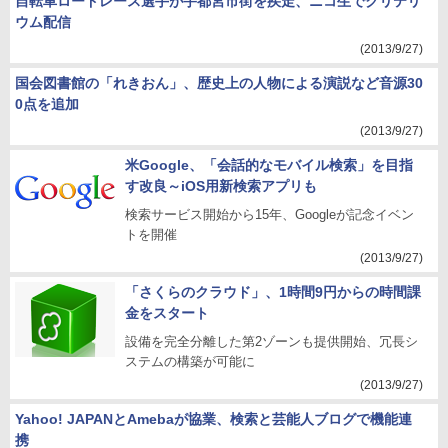
自転車ロードレース選手が宇都宮市街を疾走、ニコ生でクリテリ
ウム配信
(2013/9/27)
国会図書館の「れきおん」、歴史上の人物による演説など音源30
0点を追加
(2013/9/27)
米Google、「会話的なモバイル検索」を目指
す改良～iOS用新検索アプリも
検索サービス開始から15年、Googleが記念イベン
トを開催
(2013/9/27)
「さくらのクラウド」、1時間9円からの時間課
金をスタート
設備を完全分離した第2ゾーンも提供開始、冗長シ
ステムの構築が可能に
(2013/9/27)
Yahoo! JAPANとAmebaが協業、検索と芸能人ブログで機能連
携