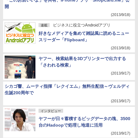
「このお店いいよ」を共有、iPhoneアプリ「ShopCard.me」公
開
(2013/9/18)
ビジネスに役立つAndroidアプリ
連載
好きなメディアを集めて雑誌風に読めるニュー
スリーダー「Flipboard」
(2013/9/18)
ヤフー、検索結果を3Dプリンターで出力する
「さわれる検索」
(2013/9/17)
シカゴ響、ムーティ指揮「レクイエム」無料生配信～ヴェルディ
生誕200周年で
(2013/9/17)
インタビュー
ヤフーが日々蓄積するビッグデータの塊、3500
台のHadoopで処理し地道に活用
(2013/9/17)