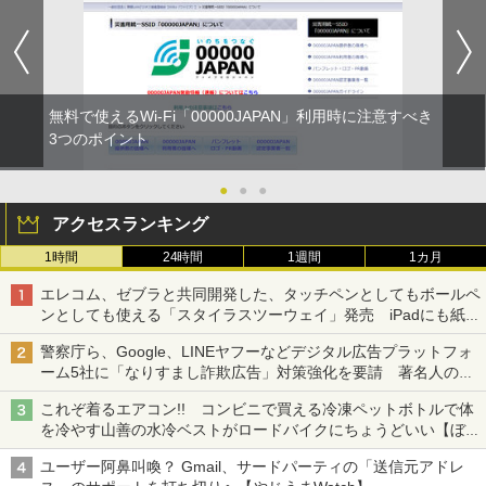
無料で使えるWi-Fi「00000JAPAN」利用時に注意すべき
3つのポイント
●
●
●
アクセスランキング
1時間
24時間
1週間
1カ月
エレコム、ゼブラと共同開発した、タッチペンとしてもボールペ
ンとしても使える「スタイラスツーウェイ」発売 iPadにも紙に
も、持ち替えずに書き込める
警察庁ら、Google、LINEヤフーなどデジタル広告プラットフォ
ーム5社に「なりすまし詐欺広告」対策強化を要請 著名人の写
真や映像を使った投資詐欺などへの対策として
これぞ着るエアコン!! コンビニで買える冷凍ペットボトルで体
を冷やす山善の水冷ベストがロードバイクにちょうどいい【ぼっ
ち・ざ・ろーど！その14】【空いた時間でなにしてる？】
ユーザー阿鼻叫喚？ Gmail、サードパーティの「送信元アドレ