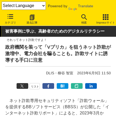
Powered by
Translate
INTERNET Watch
トピック
セキュリティ
詐欺/フィッシング
カテゴリ
過去記事
検索
Impressサイト
被害事例に学ぶ、高齢者のためのデジタルリテラシー
それってネット詐欺ですよ！
政府機関を装って「Vプリカ」を狙うネット詐欺が
激増中、電力会社を騙ることも。詐欺サイトに誘
導する手口に注意
DLIS・柳谷 智宣
2023年6月9日 11:50
リスト
ネット詐欺専用セキュリティソフト「詐欺ウォール」
を提供するBBソフトサービス（BBSS）が公開した「イ
ンターネット詐欺リポート」によると、2023年3月か