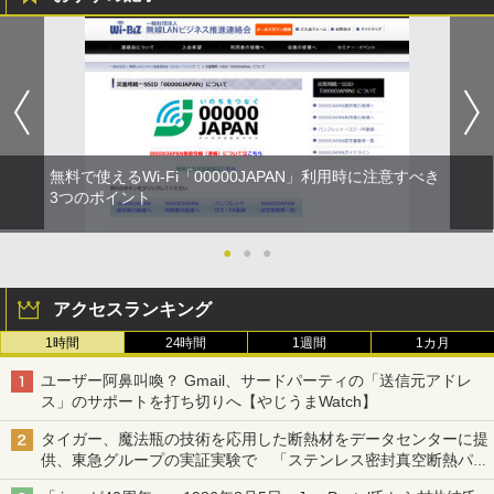
無料で使えるWi-Fi「00000JAPAN」利用時に注意すべき
3つのポイント
●
●
●
アクセスランキング
1時間
24時間
1週間
1カ月
ユーザー阿鼻叫喚？ Gmail、サードパーティの「送信元アドレ
ス」のサポートを打ち切りへ【やじうまWatch】
タイガー、魔法瓶の技術を応用した断熱材をデータセンターに提
供、東急グループの実証実験で 「ステンレス密封真空断熱パネ
ル TIVIP」