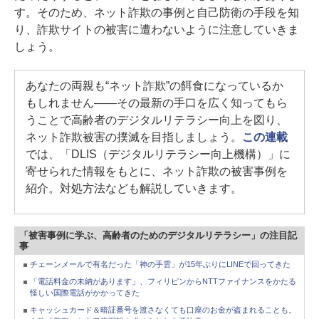
す。そのため、ネット詐欺の事例と自己防衛の手段を知
り、詐欺サイトの被害に遭わないように注意していきま
しょう。
あなたの両親も“ネット詐欺”の餌食になっているか
もしれません――その最新の手口を広く知ってもら
うことで高齢者のデジタルリテラシー向上を図り、
ネット詐欺被害の撲滅を目指しましょう。
この連載
では、「DLIS（デジタルリテラシー向上機構）」に
寄せられた情報をもとに、ネット詐欺の被害事例を
紹介。対処方法なども解説していきます。
「被害事例に学ぶ、高齢者のためのデジタルリテラシー」の注目記
事
チェーンメールで有名だった「神の手雲」が15年ぶりにLINEで回ってきた
「電話料金の未納があります」、フィリピンからNTTファイナンスをかたる
怪しい国際電話がかかってきた
キャッシュカード＆暗証番号を渡さなくても口座のお金が盗まれることも。