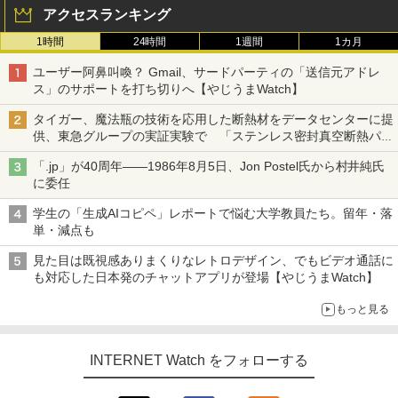
アクセスランキング
1時間
24時間
1週間
1カ月
ユーザー阿鼻叫喚？ Gmail、サードパーティの「送信元アドレ
ス」のサポートを打ち切りへ【やじうまWatch】
タイガー、魔法瓶の技術を応用した断熱材をデータセンターに提
供、東急グループの実証実験で 「ステンレス密封真空断熱パネ
ル TIVIP」
「.jp」が40周年――1986年8月5日、Jon Postel氏から村井純氏
に委任
学生の「生成AIコピペ」レポートで悩む大学教員たち。留年・落
単・減点も
見た目は既視感ありまくりなレトロデザイン、でもビデオ通話に
も対応した日本発のチャットアプリが登場【やじうまWatch】
もっと見る
INTERNET Watch をフォローする