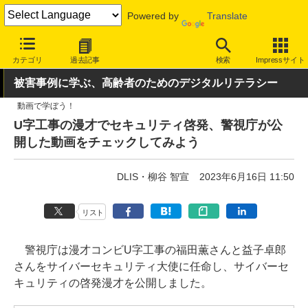
Powered by
Translate
INTERNET Watch
トピック
セキュリティ
詐欺/フィッシング
カテゴリ
過去記事
検索
Impressサイト
被害事例に学ぶ、高齢者のためのデジタルリテラシー
動画で学ぼう！
U字工事の漫才でセキュリティ啓発、警視庁が公
開した動画をチェックしてみよう
DLIS・柳谷 智宣
2023年6月16日 11:50
リスト
警視庁は漫才コンビU字工事の福田薫さんと益子卓郎
さんをサイバーセキュリティ大使に任命し、サイバーセ
キュリティの啓発漫才を公開しました。