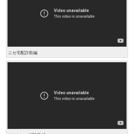
ニセ宅配詐欺編