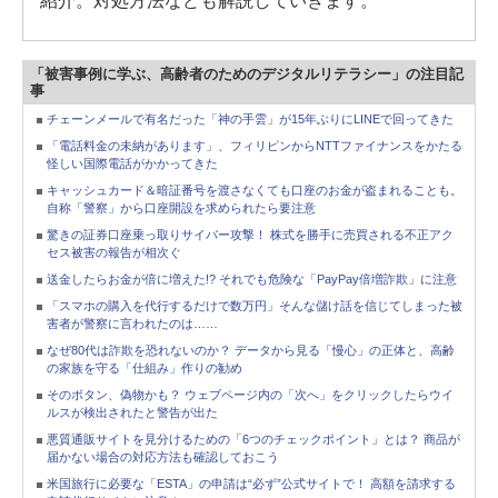
紹介。対処方法なども解説していきます。
「被害事例に学ぶ、高齢者のためのデジタルリテラシー」の注目記
事
チェーンメールで有名だった「神の手雲」が15年ぶりにLINEで回ってきた
「電話料金の未納があります」、フィリピンからNTTファイナンスをかたる
怪しい国際電話がかかってきた
キャッシュカード＆暗証番号を渡さなくても口座のお金が盗まれることも。
自称「警察」から口座開設を求められたら要注意
驚きの証券口座乗っ取りサイバー攻撃！ 株式を勝手に売買される不正アク
セス被害の報告が相次ぐ
送金したらお金が倍に増えた!? それでも危険な「PayPay倍増詐欺」に注意
「スマホの購入を代行するだけで数万円」そんな儲け話を信じてしまった被
害者が警察に言われたのは……
なぜ80代は詐欺を恐れないのか？ データから見る「慢心」の正体と、高齢
の家族を守る「仕組み」作りの勧め
そのボタン、偽物かも？ ウェブページ内の「次へ」をクリックしたらウイ
ルスが検出されたと警告が出た
悪質通販サイトを見分けるための「6つのチェックポイント」とは？ 商品が
届かない場合の対応方法も確認しておこう
米国旅行に必要な「ESTA」の申請は“必ず”公式サイトで！ 高額を請求する